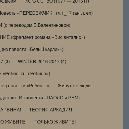
кс/дюйм
ИСКУССТВО (1977 — 2015 гг)
Повесть «ПЕРЕБЕЖЧИК» гл.1_17 (англ. en)
(с переводом Е.Валентиновой)
ИЕ (фрагмент романа «Вис виталис»)
(из повести «Белый карлик»)
7 (3)
WINTER 2016-2017 (4)
 «Робин, сын Робина»)
нец повести «Робин…»
Живут же люди…
удожник. Из повести «ПАОЛО и РЕМ»
ДАРВИНА!
ТЕОРИЯ АРКАДИЯ
КО ЖИВИТЕ!
ТОЛЬКО ЖИВИТЕ!