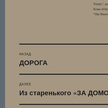
Vitalis”, 
Some of hi
“Our Street
Навигация
НАЗАД
по
ДОРОГА
Предыдущая
запись:
записям
ДАЛЕЕ
Из старенького «ЗА ДОМ
Следующая
запись: