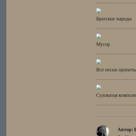
………………………
Братские народы
……………………
Мусор
………………………
Все песни пропет
……………………
Суховатая композ
……………………
Автор: