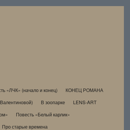
ть «ЛЧК» (начало и конец)
КОНЕЦ РОМАНА
Валентиновой)
В зоопарке
LENS-ART
дом»
Повесть «Белый карлик»
Про старые времена