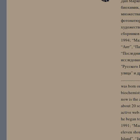
Дан Марко
биохимик, 
множества
фотонатюрм
художестве
сборников 
1994; “Мах
“Ант”, “Па
“Последний
исследова
"Русского 
улица” и других. 
..................
was born on
biochemistr
now is the 
about 20 so
active web-
he began to
1991; “Mam
eleven sho
Island”, “