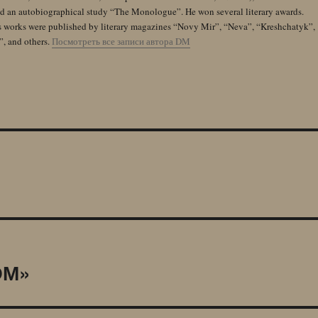
and an autobiographical study “The Monologue”. He won several literary awards.
s works were published by literary magazines “Novy Mir”, “Neva”, “Kreshchatyk”,
”, and others.
Посмотреть все записи автора DM
ОМ»