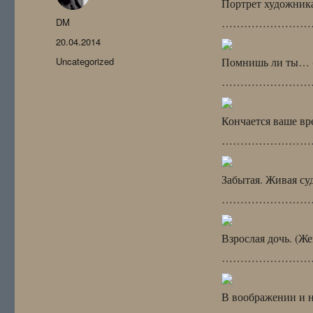
Портрет художника
Автор
DM
………………………
Опубликовано
20.04.2014
Рубрики
Uncategorized
Помнишь ли ты… (
……………………
Кончается ваше в
……………………
Забытая. Живая суд
………………………
Взрослая дочь. (Же
……………………
В воображении и 