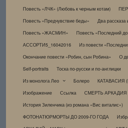
Повесть «ЛЧК» (Любовь к черным котам)
ПЕ
Повесть «Предчувствие беды»
Два рассказа и
Повесть «ЖАСМИН»
Повесть «Последний д
АССОРТИ5_16042016
Из повести «Последни
Окончание повести «Робин, сын Робина»
О д
Self-portraits
Тоска по-русски и по-англицки
Из монолога Лео
Болеро
КАТАВАСИЯ (
Изображение
Ссылка
СМЕРТЬ АРКАДИЯ
История Зиленчика (из романа «Вис виталис»)
ФОТОНАТЮРМОРТЫ ДО 2009-ГО ГОДА
Избр