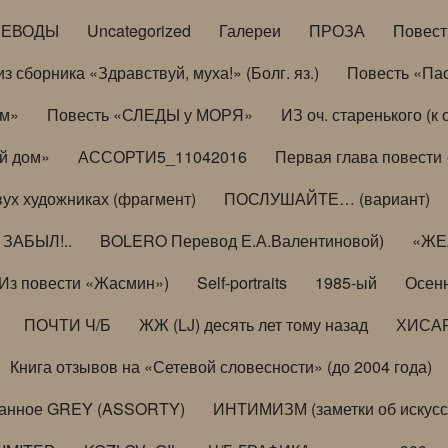
РЕВОДЫ
Uncategorized
Галереи
ПРОЗА
Повес
з сборника «Здравствуй, муха!» (Болг. яз.)
Повесть «Па
ом»
Повесть «СЛЕДЫ у МОРЯ»
ИЗ оч. старенького (
й дом»
АССОРТИ5_11042016
Первая глава повести
вух художниках (фрагмент)
ПОСЛУШАЙТЕ… (вариант)
ЗАБЫЛ!..
BOLERO Перевод Е.А.Валентиновой)
«ЖЕЛ
Из повести «Жасмин»)
Self-portraits
1985-ый
Осенн
ПОЧТИ Ч/Б
ЖЖ (LJ) десять лет тому назад
ХИСА
Книга отзывов на «Сетевой словесности» (до 2004 года)
анное GREY (ASSORTY)
ИНТИМИЗМ (заметки об искусс