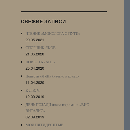
Журнала
(ЖЖ,
LJ
СВЕЖИЕ ЗАПИСИ
Archive)
ЧТЕНИЕ «МОНОЛОГА О ПУТИ»
20.05.2021
СПОРЩИК ЯКОВ
21.06.2020
ПОВЕСТЬ «АНТ»
25.04.2020
Повесть «ЛЧК» (начало и конец)
11.04.2020
К Л Ю Ч
12.09.2019
ДЕНЬ ПОЗАДИ (глава из романа «ВИС
ВИТАЛИС»
02.09.2019
МОИ ПЯТИДЕСЯТЫЕ