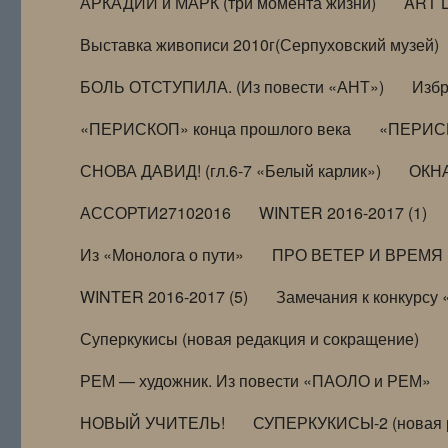
АРКАДИЙ и МАРК (три момента жизни)
ART 
Выставка живописи 2010г(Серпуховский музей)
БОЛЬ ОТСТУПИЛА. (Из повести «АНТ»)
Избр
«ПЕРИСКОП» конца прошлого века
«ПЕРИСК
СНОВА ДАВИД! (гл.6-7 «Белый карлик»)
ОКНА
АССОРТИ27102016
WINTER 2016-2017 (1)
Из «Монолога о пути»
ПРО ВЕТЕР И ВРЕМЯ (и
WINTER 2016-2017 (5)
Замечания к конкурсу
Суперкукисы (новая редакция и сокращение)
РЕМ — художник. Из повести «ПАОЛО и РЕМ»
НОВЫЙ УЧИТЕЛЬ!
СУПЕРКУКИСЫ-2 (новая 