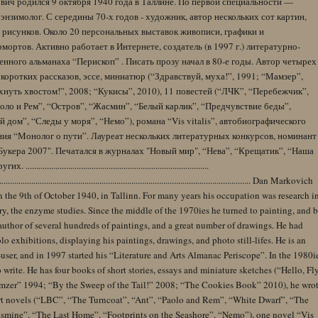
вич родился 9 октября 1940 года в Таллине. По первой специальности —
энзимолог. С середины 70-х годов - художник, автор нескольких сот картин,
 рисунков. Около 20 персональных выставок живописи, графики и
ортов. Активно работает в Интернете, создатель (в 1997 г.) литературно-
нного альманаха “Перископ” . Писать прозу начал в 80-е годы. Автор четырех
коротких рассказов, эссе, миниатюр (“Здравствуй, муха!”, 1991; “Мамзер”,
нуть хвостом!”, 2008; “Кукисы”, 2010), 11 повестей (“ЛЧК”, “Перебежчик”,
оло и Рем”, “Остров”, “Жасмин”, “Белый карлик”, “Предчувствие беды”,
 дом”, “Следы у моря”, “Немо”), романа “Vis vitalis”, автобиографического
ния “Монолог о пути”. Лауреат нескольких литературных конкурсов, номинант
Букера 2007". Печатался в журналах "Новый мир", “Нева”, “Крещатик”, “Наша
......................................................................................
........................................................................................................................ Dan Markovich
 the 9th of October 1940, in Tallinn. For many years his occupation was research i
y, the enzyme studies. Since the middle of the 1970ies he turned to painting, and 
author of several hundreds of paintings, and a great number of drawings. He had
lo exhibitions, displaying his paintings, drawings, and photo still-lifes. He is an
user, and in 1997 started his “Literature and Arts Almanac Periscope”. In the 1980i
 write. He has four books of short stories, essays and miniature sketches (“Hello, Fl
zer” 1994; “By the Sweep of the Tail!” 2008; “The Cookies Book” 2010), he wro
rt novels (“LBC”, “The Turncoat”, “Ant”, “Paolo and Rem”, “White Dwarf”, “The
Jasmine”, “The Last Home”, “Footprints on the Seashore”, “Nemo”), one novel “Vis