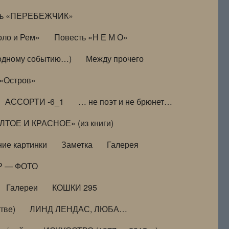
ть «ПЕРЕБЕЖЧИК»
оло и Рем»
Повесть «Н Е М О»
к одному событию…)
Между прочего
 «Остров»
АССОРТИ -6_1
… не поэт и не брюнет…
ТОЕ И КРАСНОЕ» (из книги)
ие картинки
Заметка
Галерея
Р — ФОТО
Галереи
КОШКИ 295
тве)
ЛИНД ЛЕНДАС, ЛЮБА…