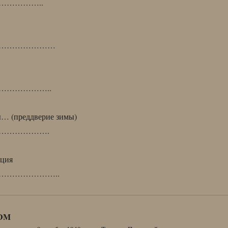
…………..
…………………
……………..
ы… (преддверие зимы)
……………….
иция
…………………..
DM