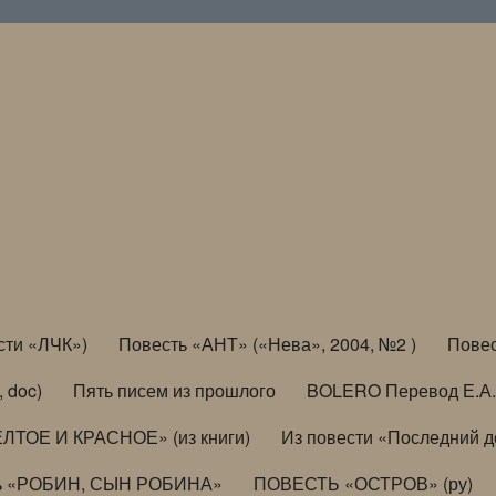
сти «ЛЧК»)
Повесть «АНТ» («Нева», 2004, №2 )
Повес
, doc)
Пять писем из прошлого
BOLERO Перевод Е.А.
ЛТОЕ И КРАСНОЕ» (из книги)
Из повести «Последний 
ь «РОБИН, СЫН РОБИНА»
ПОВЕСТЬ «ОСТРОВ» (ру)