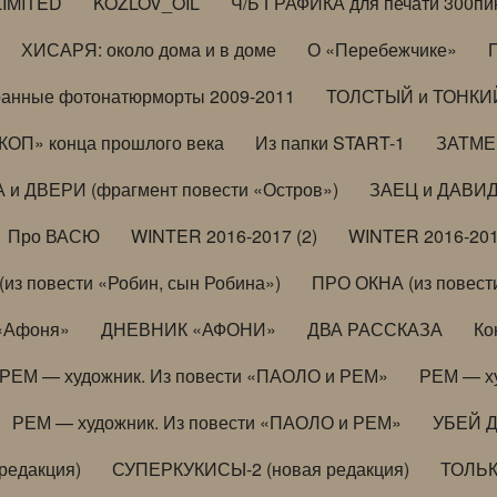
LIMITED
KOZLOV_OIL
Ч/Б ГРАФИКА для печати 300пи
ХИСАРЯ: около дома и в доме
О «Перебежчике»
анные фотонатюрморты 2009-2011
ТОЛСТЫЙ и ТОНКИЙ 
ОП» конца прошлого века
Из папки START-1
ЗАТМЕН
 и ДВЕРИ (фрагмент повести «Остров»)
ЗАЕЦ и ДАВИД 
Про ВАСЮ
WINTER 2016-2017 (2)
WINTER 2016-201
з повести «Робин, сын Робина»)
ПРО ОКНА (из повести
 «Афоня»
ДНЕВНИК «АФОНИ»
ДВА РАССКАЗА
Ко
РЕМ — художник. Из повести «ПАОЛО и РЕМ»
РЕМ — х
РЕМ — художник. Из повести «ПАОЛО и РЕМ»
УБЕЙ 
редакция)
СУПЕРКУКИСЫ-2 (новая редакция)
ТОЛЬ