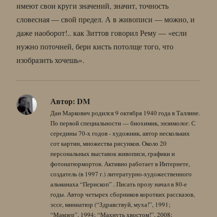
имеют свои круги значений, значит, точность
словесная — свой предел. А в живописи — можно, и
даже наоборот!.. как Зиттов говорил Рему — «если
нужно поточней, бери кисть потолще того, что
изобразить хочешь».
Автор:
DM
Дан Маркович родился 9 октября 1940 года в Таллине.
По первой специальности — биохимик, энзимолог. С
середины 70-х годов - художник, автор нескольких
сот картин, множества рисунков. Около 20
персональных выставок живописи, графики и
фотонатюрмортов. Активно работает в Интернете,
создатель (в 1997 г.) литературно-художественного
альманаха “Перископ” . Писать прозу начал в 80-е
годы. Автор четырех сборников коротких рассказов,
эссе, миниатюр (“Здравствуй, муха!”, 1991;
“Мамзер”, 1994; “Махнуть хвостом!”, 2008;