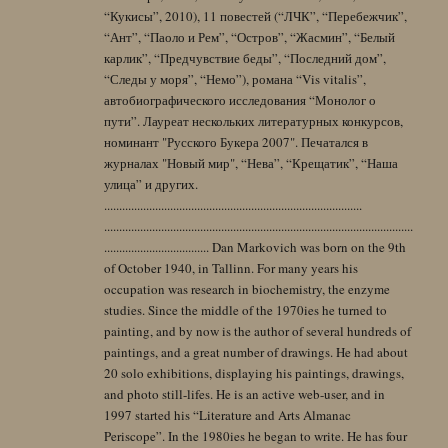
“Кукисы”, 2010), 11 повестей (“ЛЧК”, “Перебежчик”,
“Ант”, “Паоло и Рем”, “Остров”, “Жасмин”, “Белый
карлик”, “Предчувствие беды”, “Последний дом”,
“Следы у моря”, “Немо”), романа “Vis vitalis”,
автобиографического исследования “Монолог о
пути”. Лауреат нескольких литературных конкурсов,
номинант "Русского Букера 2007". Печатался в
журналах "Новый мир", “Нева”, “Крещатик”, “Наша
улица” и других.
......................................................................................
.......................................................................................................
................................... Dan Markovich was born on the 9th
of October 1940, in Tallinn. For many years his
occupation was research in biochemistry, the enzyme
studies. Since the middle of the 1970ies he turned to
painting, and by now is the author of several hundreds of
paintings, and a great number of drawings. He had about
20 solo exhibitions, displaying his paintings, drawings,
and photo still-lifes. He is an active web-user, and in
1997 started his “Literature and Arts Almanac
Periscope”. In the 1980ies he began to write. He has four