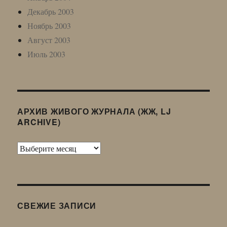
Декабрь 2003
Ноябрь 2003
Август 2003
Июль 2003
АРХИВ ЖИВОГО ЖУРНАЛА (ЖЖ, LJ
ARCHIVE)
Архив
Живого
Журнала
(ЖЖ,
LJ
СВЕЖИЕ ЗАПИСИ
Archive)