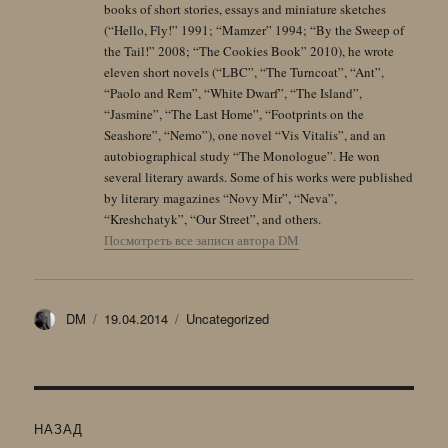
books of short stories, essays and miniature sketches
(“Hello, Fly!” 1991; “Mamzer” 1994; “By the Sweep of
the Tail!” 2008; “The Cookies Book” 2010), he wrote
eleven short novels (“LBC”, “The Turncoat”, “Ant”,
“Paolo and Rem”, “White Dwarf”, “The Island”,
“Jasmine”, “The Last Home”, “Footprints on the
Seashore”, “Nemo”), one novel “Vis Vitalis”, and an
autobiographical study “The Monologue”. He won
several literary awards. Some of his works were published
by literary magazines “Novy Mir”, “Neva”,
“Kreshchatyk”, “Our Street”, and others.
Посмотреть все записи автора DM
Автор
Опубликовано
Рубрики
DM
19.04.2014
Uncategorized
Навигация
НАЗАД