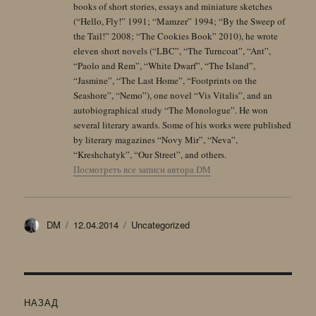
books of short stories, essays and miniature sketches
(“Hello, Fly!” 1991; “Mamzer” 1994; “By the Sweep of
the Tail!” 2008; “The Cookies Book” 2010), he wrote
eleven short novels (“LBC”, “The Turncoat”, “Ant”,
“Paolo and Rem”, “White Dwarf”, “The Island”,
“Jasmine”, “The Last Home”, “Footprints on the
Seashore”, “Nemo”), one novel “Vis Vitalis”, and an
autobiographical study “The Monologue”. He won
several literary awards. Some of his works were published
by literary magazines “Novy Mir”, “Neva”,
“Kreshchatyk”, “Our Street”, and others.
Посмотреть все записи автора DM
Автор
Опубликовано
Рубрики
DM
12.04.2014
Uncategorized
Навигация
НАЗАД