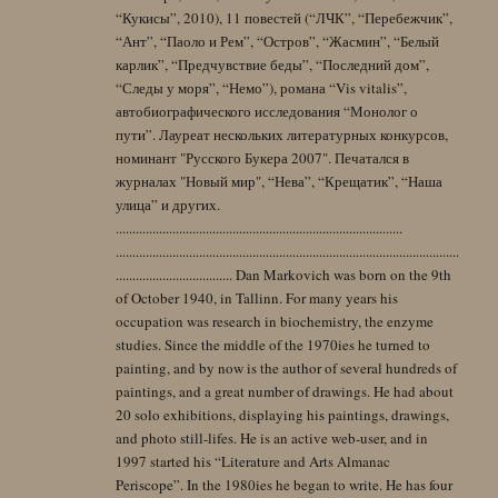
“Кукисы”, 2010), 11 повестей (“ЛЧК”, “Перебежчик”,
“Ант”, “Паоло и Рем”, “Остров”, “Жасмин”, “Белый
карлик”, “Предчувствие беды”, “Последний дом”,
“Следы у моря”, “Немо”), романа “Vis vitalis”,
автобиографического исследования “Монолог о
пути”. Лауреат нескольких литературных конкурсов,
номинант "Русского Букера 2007". Печатался в
журналах "Новый мир", “Нева”, “Крещатик”, “Наша
улица” и других.
......................................................................................
.......................................................................................................
................................... Dan Markovich was born on the 9th
of October 1940, in Tallinn. For many years his
occupation was research in biochemistry, the enzyme
studies. Since the middle of the 1970ies he turned to
painting, and by now is the author of several hundreds of
paintings, and a great number of drawings. He had about
20 solo exhibitions, displaying his paintings, drawings,
and photo still-lifes. He is an active web-user, and in
1997 started his “Literature and Arts Almanac
Periscope”. In the 1980ies he began to write. He has four