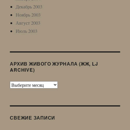
Декабрь 2003
Ноябрь 2003
Август 2003
Июль 2003
АРХИВ ЖИВОГО ЖУРНАЛА (ЖЖ, LJ
ARCHIVE)
Архив
Живого
Журнала
(ЖЖ,
LJ
СВЕЖИЕ ЗАПИСИ
Archive)