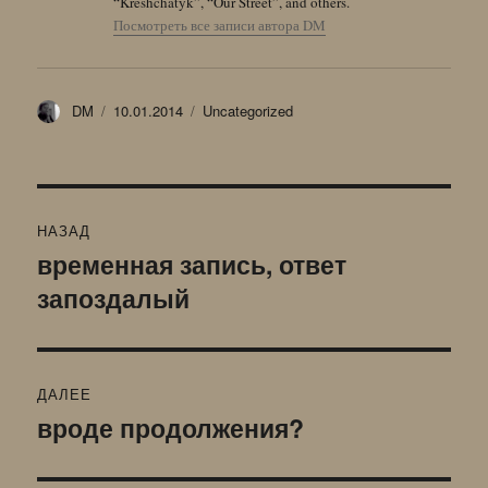
“Kreshchatyk”, “Our Street”, and others.
Посмотреть все записи автора DM
Автор
Опубликовано
Рубрики
DM
10.01.2014
Uncategorized
Навигация
НАЗАД
по
временная запись, ответ
Предыдущая
запоздалый
запись:
записям
ДАЛЕЕ
вроде продолжения?
Следующая
запись: