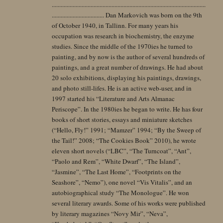
.......................................................................................................
................................... Dan Markovich was born on the 9th
of October 1940, in Tallinn. For many years his
occupation was research in biochemistry, the enzyme
studies. Since the middle of the 1970ies he turned to
painting, and by now is the author of several hundreds of
paintings, and a great number of drawings. He had about
20 solo exhibitions, displaying his paintings, drawings,
and photo still-lifes. He is an active web-user, and in
1997 started his “Literature and Arts Almanac
Periscope”. In the 1980ies he began to write. He has four
books of short stories, essays and miniature sketches
(“Hello, Fly!” 1991; “Mamzer” 1994; “By the Sweep of
the Tail!” 2008; “The Cookies Book” 2010), he wrote
eleven short novels (“LBC”, “The Turncoat”, “Ant”,
“Paolo and Rem”, “White Dwarf”, “The Island”,
“Jasmine”, “The Last Home”, “Footprints on the
Seashore”, “Nemo”), one novel “Vis Vitalis”, and an
autobiographical study “The Monologue”. He won
several literary awards. Some of his works were published
by literary magazines “Novy Mir”, “Neva”,