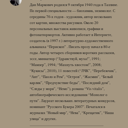
Дан Маркович родился 9 октября 1940 года в Таллине.
По первой специальности — биохимик, энзимолог. С
середины 70-х годов - художник, автор нескольких
сот картин, множества рисунков. Около 20
персональных выставок живописи, графики и
фотонатюрмортов. Активно работает в Интернете,
создатель (в 1997 г.) литературно-художественного
альманаха “Перископ” . Писать прозу начал в 80-е
годы. Автор четырех сборников коротких рассказов,
эссе, миниатюр (“Здравствуй, муха!”, 1991;
“Мамзер”, 1994; “Махнуть хвостом!”, 2008;
“Кукисы”, 2010), 11 повестей (“ЛЧК”, “Перебежчик”,
“Ант”, “Паоло и Рем”, “Остров”, “Жасмин”, “Белый
карлик”, “Предчувствие беды”, “Последний дом”,
“Следы у моря”, “Немо”), романа “Vis vitalis”,
автобиографического исследования “Монолог о
пути”. Лауреат нескольких литературных конкурсов,
номинант "Русского Букера 2007". Печатался в
журналах "Новый мир", “Нева”, “Крещатик”, “Наша
улица” и других.
......................................................................................