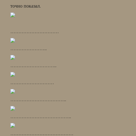
точно показал.
…………………………
…………………..
………………………..
………………………
……………………………..
………………………………..
…………………………………