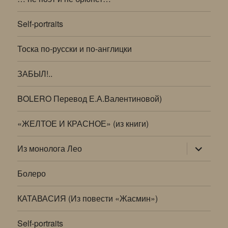
Self-portraits
Тоска по-русски и по-англицки
ЗАБЫЛ!..
BOLERO Перевод Е.А.Валентиновой)
«ЖЕЛТОЕ И КРАСНОЕ» (из книги)
раскрыт
Из монолога Лео
дочернее
меню
Болеро
КАТАВАСИЯ (Из повести «Жасмин»)
Self-portraits