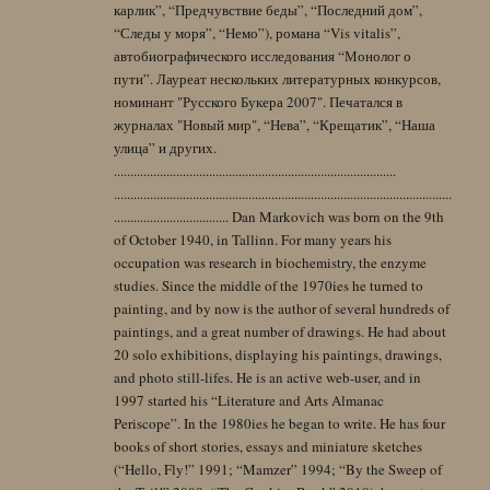
карлик”, “Предчувствие беды”, “Последний дом”,
“Следы у моря”, “Немо”), романа “Vis vitalis”,
автобиографического исследования “Монолог о
пути”. Лауреат нескольких литературных конкурсов,
номинант "Русского Букера 2007". Печатался в
журналах "Новый мир", “Нева”, “Крещатик”, “Наша
улица” и других.
......................................................................................
.......................................................................................................
................................... Dan Markovich was born on the 9th
of October 1940, in Tallinn. For many years his
occupation was research in biochemistry, the enzyme
studies. Since the middle of the 1970ies he turned to
painting, and by now is the author of several hundreds of
paintings, and a great number of drawings. He had about
20 solo exhibitions, displaying his paintings, drawings,
and photo still-lifes. He is an active web-user, and in
1997 started his “Literature and Arts Almanac
Periscope”. In the 1980ies he began to write. He has four
books of short stories, essays and miniature sketches
(“Hello, Fly!” 1991; “Mamzer” 1994; “By the Sweep of