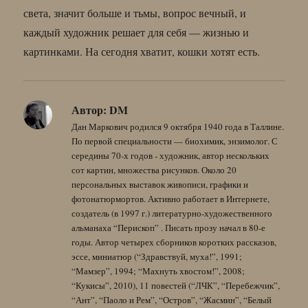
света, значит больше и тьмы, вопрос вечный, и
каждый художник решает для себя — жизнью и
картинками. На сегодня хватит, кошки хотят есть.
Автор:
DM
Дан Маркович родился 9 октября 1940 года в Таллине.
По первой специальности — биохимик, энзимолог. С
середины 70-х годов - художник, автор нескольких
сот картин, множества рисунков. Около 20
персональных выставок живописи, графики и
фотонатюрмортов. Активно работает в Интернете,
создатель (в 1997 г.) литературно-художественного
альманаха “Перископ” . Писать прозу начал в 80-е
годы. Автор четырех сборников коротких рассказов,
эссе, миниатюр (“Здравствуй, муха!”, 1991;
“Мамзер”, 1994; “Махнуть хвостом!”, 2008;
“Кукисы”, 2010), 11 повестей (“ЛЧК”, “Перебежчик”,
“Ант”, “Паоло и Рем”, “Остров”, “Жасмин”, “Белый