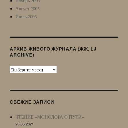
Ноябрь 2003
Август 2003
Июль 2003
АРХИВ ЖИВОГО ЖУРНАЛА (ЖЖ, LJ
ARCHIVE)
Архив
Живого
Журнала
(ЖЖ,
LJ
СВЕЖИЕ ЗАПИСИ
Archive)
ЧТЕНИЕ «МОНОЛОГА О ПУТИ»
20.05.2021