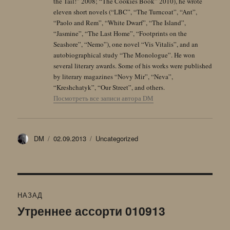
the Tail!” 2008; “The Cookies Book” 2010), he wrote
eleven short novels (“LBC”, “The Turncoat”, “Ant”,
“Paolo and Rem”, “White Dwarf”, “The Island”,
“Jasmine”, “The Last Home”, “Footprints on the
Seashore”, “Nemo”), one novel “Vis Vitalis”, and an
autobiographical study “The Monologue”. He won
several literary awards. Some of his works were published
by literary magazines “Novy Mir”, “Neva”,
“Kreshchatyk”, “Our Street”, and others.
Посмотреть все записи автора DM
Автор
Опубликовано
Рубрики
DM
02.09.2013
Uncategorized
Навигация
НАЗАД
по
Утреннее ассорти 010913
Предыдущая
запись:
записям