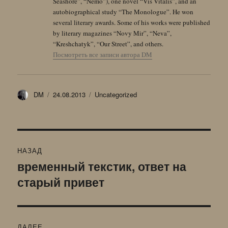
Seashore”, “Nemo”), one novel “Vis Vitalis”, and an
autobiographical study “The Monologue”. He won
several literary awards. Some of his works were published
by literary magazines “Novy Mir”, “Neva”,
“Kreshchatyk”, “Our Street”, and others.
Посмотреть все записи автора DM
Автор
Опубликовано
Рубрики
DM
24.08.2013
Uncategorized
Навигация
НАЗАД
по
временный текстик, ответ на
Предыдущая
старый привет
запись:
записям
ДАЛЕЕ