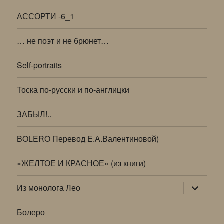
АССОРТИ -6_1
… не поэт и не брюнет…
Self-portraits
Тоска по-русски и по-англицки
ЗАБЫЛ!..
BOLERO Перевод Е.А.Валентиновой)
«ЖЕЛТОЕ И КРАСНОЕ» (из книги)
раскрыт
Из монолога Лео
дочернее
меню
Болеро