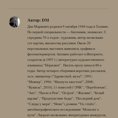
Автор:
DM
Дан Маркович родился 9 октября 1940 года в Таллине.
По первой специальности — биохимик, энзимолог. С
середины 70-х годов - художник, автор нескольких
сот картин, множества рисунков. Около 20
персональных выставок живописи, графики и
фотонатюрмортов. Активно работает в Интернете,
создатель (в 1997 г.) литературно-художественного
альманаха “Перископ” . Писать прозу начал в 80-е
годы. Автор четырех сборников коротких рассказов,
эссе, миниатюр (“Здравствуй, муха!”, 1991;
“Мамзер”, 1994; “Махнуть хвостом!”, 2008;
“Кукисы”, 2010), 11 повестей (“ЛЧК”, “Перебежчик”,
“Ант”, “Паоло и Рем”, “Остров”, “Жасмин”, “Белый
карлик”, “Предчувствие беды”, “Последний дом”,
“Следы у моря”, “Немо”), романа “Vis vitalis”,
автобиографического исследования “Монолог о
пути”. Лауреат нескольких литературных конкурсов,