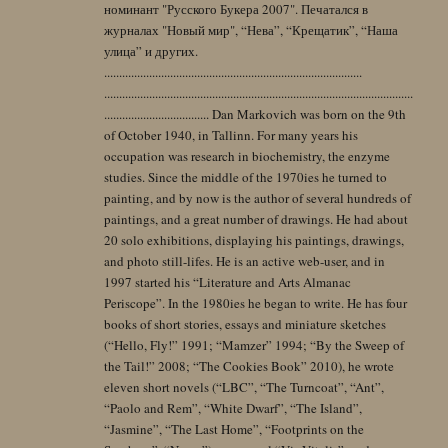
номинант "Русского Букера 2007". Печатался в
журналах "Новый мир", “Нева”, “Крещатик”, “Наша
улица” и других.
......................................................................................
.......................................................................................................
................................... Dan Markovich was born on the 9th
of October 1940, in Tallinn. For many years his
occupation was research in biochemistry, the enzyme
studies. Since the middle of the 1970ies he turned to
painting, and by now is the author of several hundreds of
paintings, and a great number of drawings. He had about
20 solo exhibitions, displaying his paintings, drawings,
and photo still-lifes. He is an active web-user, and in
1997 started his “Literature and Arts Almanac
Periscope”. In the 1980ies he began to write. He has four
books of short stories, essays and miniature sketches
(“Hello, Fly!” 1991; “Mamzer” 1994; “By the Sweep of
the Tail!” 2008; “The Cookies Book” 2010), he wrote
eleven short novels (“LBC”, “The Turncoat”, “Ant”,
“Paolo and Rem”, “White Dwarf”, “The Island”,
“Jasmine”, “The Last Home”, “Footprints on the