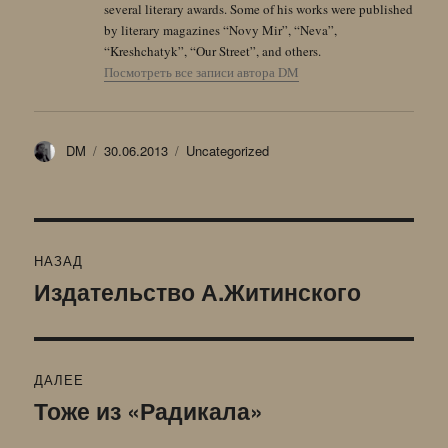
several literary awards. Some of his works were published
by literary magazines “Novy Mir”, “Neva”,
“Kreshchatyk”, “Our Street”, and others.
Посмотреть все записи автора DM
Автор
Опубликовано
Рубрики
DM
30.06.2013
Uncategorized
Навигация
НАЗАД
по
Издательство А.Житинского
Предыдущая
запись:
записям
ДАЛЕЕ
Тоже из «Радикала»
Следующая
запись: