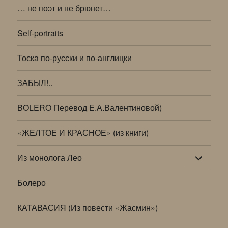
… не поэт и не брюнет…
Self-portraits
Тоска по-русски и по-англицки
ЗАБЫЛ!..
BOLERO Перевод Е.А.Валентиновой)
«ЖЕЛТОЕ И КРАСНОЕ» (из книги)
раскрыт
Из монолога Лео
дочернее
меню
Болеро
КАТАВАСИЯ (Из повести «Жасмин»)