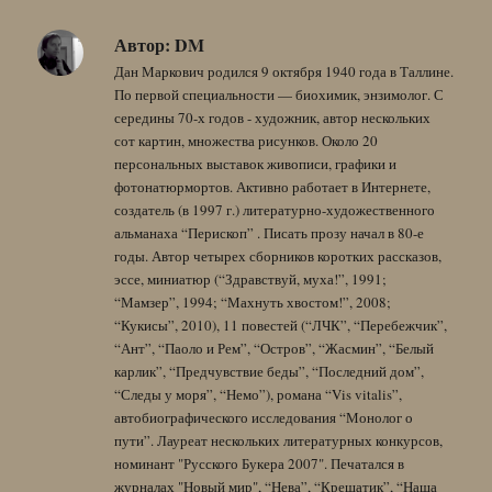
Автор:
DM
Дан Маркович родился 9 октября 1940 года в Таллине.
По первой специальности — биохимик, энзимолог. С
середины 70-х годов - художник, автор нескольких
сот картин, множества рисунков. Около 20
персональных выставок живописи, графики и
фотонатюрмортов. Активно работает в Интернете,
создатель (в 1997 г.) литературно-художественного
альманаха “Перископ” . Писать прозу начал в 80-е
годы. Автор четырех сборников коротких рассказов,
эссе, миниатюр (“Здравствуй, муха!”, 1991;
“Мамзер”, 1994; “Махнуть хвостом!”, 2008;
“Кукисы”, 2010), 11 повестей (“ЛЧК”, “Перебежчик”,
“Ант”, “Паоло и Рем”, “Остров”, “Жасмин”, “Белый
карлик”, “Предчувствие беды”, “Последний дом”,
“Следы у моря”, “Немо”), романа “Vis vitalis”,
автобиографического исследования “Монолог о
пути”. Лауреат нескольких литературных конкурсов,
номинант "Русского Букера 2007". Печатался в
журналах "Новый мир", “Нева”, “Крещатик”, “Наша