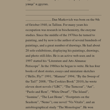
улица” и других.
......................................................................................
.......................................................................................................
................................... Dan Markovich was born on the 9th
of October 1940, in Tallinn. For many years his
occupation was research in biochemistry, the enzyme
studies. Since the middle of the 1970ies he turned to
painting, and by now is the author of several hundreds of
paintings, and a great number of drawings. He had about
20 solo exhibitions, displaying his paintings, drawings,
and photo still-lifes. He is an active web-user, and in
1997 started his “Literature and Arts Almanac
Periscope”. In the 1980ies he began to write. He has four
books of short stories, essays and miniature sketches
(“Hello, Fly!” 1991; “Mamzer” 1994; “By the Sweep of
the Tail!” 2008; “The Cookies Book” 2010), he wrote
eleven short novels (“LBC”, “The Turncoat”, “Ant”,
“Paolo and Rem”, “White Dwarf”, “The Island”,
“Jasmine”, “The Last Home”, “Footprints on the
Seashore”, “Nemo”), one novel “Vis Vitalis”, and an
autobiographical study “The Monologue”. He won