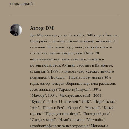
подкладкой.
Автор:
DM
Дан Маркович родился 9 октября 1940 года в Таллине.
По первой специальности — биохимик, энзимолог. С
середины 70-х годов - художник, автор нескольких
сот картин, множества рисунков. Около 20
персональных выставок живописи, графики и
фотонатюрмортов. Активно работает в Интернете,
создатель (в 1997 г.) литературно-художественного
альманаха “Перископ” . Писать прозу начал в 80-е
годы. Автор четырех сборников коротких рассказов,
эссе, миниатюр (“Здравствуй, муха!”, 1991;
“Мамзер”, 1994; “Махнуть хвостом!”, 2008;
“Кукисы”, 2010), 11 повестей (“ЛЧК”, “Перебежчик”,
“Ант”, “Паоло и Рем”, “Остров”, “Жасмин”, “Белый
карлик”, “Предчувствие беды”, “Последний дом”,
“Следы у моря”, “Немо”), романа “Vis vitalis”,
автобиографического исследования “Монолог о