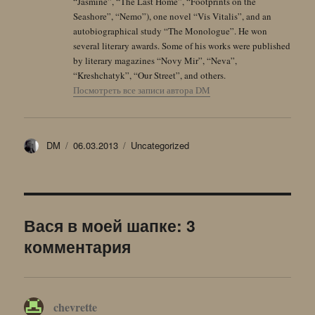
“Jasmine”, “The Last Home”, “Footprints on the
Seashore”, “Nemo”), one novel “Vis Vitalis”, and an
autobiographical study “The Monologue”. He won
several literary awards. Some of his works were published
by literary magazines “Novy Mir”, “Neva”,
“Kreshchatyk”, “Our Street”, and others.
Посмотреть все записи автора DM
Автор
Опубликовано
Рубрики
DM
06.03.2013
Uncategorized
Вася в моей шапке: 3
комментария
chevrette
: