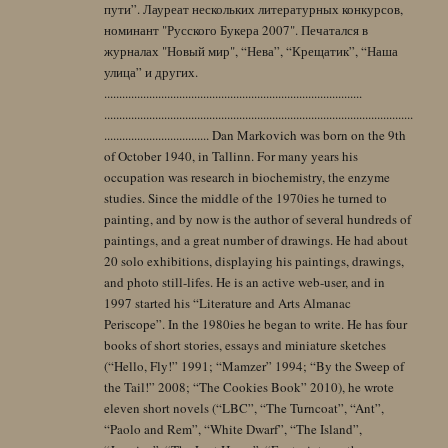
пути”. Лауреат нескольких литературных конкурсов,
номинант "Русского Букера 2007". Печатался в
журналах "Новый мир", “Нева”, “Крещатик”, “Наша
улица” и других.
......................................................................................
.......................................................................................................
................................... Dan Markovich was born on the 9th
of October 1940, in Tallinn. For many years his
occupation was research in biochemistry, the enzyme
studies. Since the middle of the 1970ies he turned to
painting, and by now is the author of several hundreds of
paintings, and a great number of drawings. He had about
20 solo exhibitions, displaying his paintings, drawings,
and photo still-lifes. He is an active web-user, and in
1997 started his “Literature and Arts Almanac
Periscope”. In the 1980ies he began to write. He has four
books of short stories, essays and miniature sketches
(“Hello, Fly!” 1991; “Mamzer” 1994; “By the Sweep of
the Tail!” 2008; “The Cookies Book” 2010), he wrote
eleven short novels (“LBC”, “The Turncoat”, “Ant”,
“Paolo and Rem”, “White Dwarf”, “The Island”,