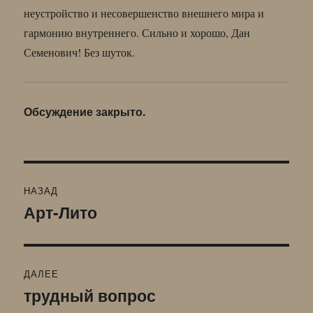
неустройство и несовершенство внешнего мира и
гармонию внутреннего. Сильно и хорошо, Дан
Семенович! Без шуток.
Обсуждение закрыто.
Навигация
НАЗАД
по
Арт-Лито
Предыдущая
запись:
записям
ДАЛЕЕ
трудный вопрос
Следующая