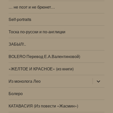
… не поэт и не брюнет…
Self-portraits
Тоска по-русски и по-англицки
ЗАБЫЛ!..
BOLERO Перевод Е.А.Валентиновой)
«ЖЕЛТОЕ И КРАСНОЕ» (из книги)
раскрыт
Из монолога Лео
дочернее
меню
Болеро
КАТАВАСИЯ (Из повести «Жасмин»)