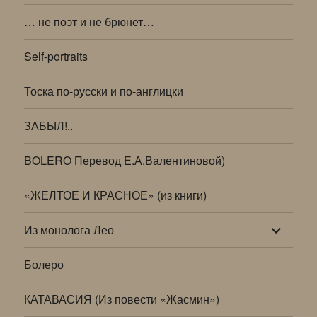
… не поэт и не брюнет…
Self-portraits
Тоска по-русски и по-англицки
ЗАБЫЛ!..
BOLERO Перевод Е.А.Валентиновой)
«ЖЕЛТОЕ И КРАСНОЕ» (из книги)
раскрыт
Из монолога Лео
дочернее
меню
Болеро
КАТАВАСИЯ (Из повести «Жасмин»)