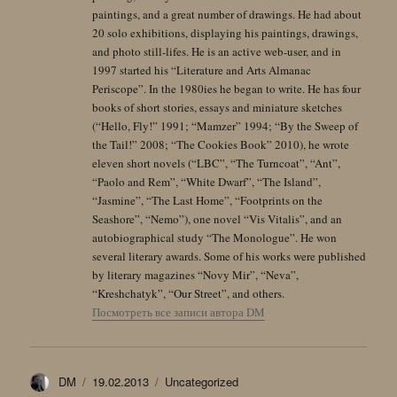
paintings, and a great number of drawings. He had about
20 solo exhibitions, displaying his paintings, drawings,
and photo still-lifes. He is an active web-user, and in
1997 started his “Literature and Arts Almanac
Periscope”. In the 1980ies he began to write. He has four
books of short stories, essays and miniature sketches
(“Hello, Fly!” 1991; “Mamzer” 1994; “By the Sweep of
the Tail!” 2008; “The Cookies Book” 2010), he wrote
eleven short novels (“LBC”, “The Turncoat”, “Ant”,
“Paolo and Rem”, “White Dwarf”, “The Island”,
“Jasmine”, “The Last Home”, “Footprints on the
Seashore”, “Nemo”), one novel “Vis Vitalis”, and an
autobiographical study “The Monologue”. He won
several literary awards. Some of his works were published
by literary magazines “Novy Mir”, “Neva”,
“Kreshchatyk”, “Our Street”, and others.
Посмотреть все записи автора DM
Автор
Опубликовано
Рубрики
DM
19.02.2013
Uncategorized