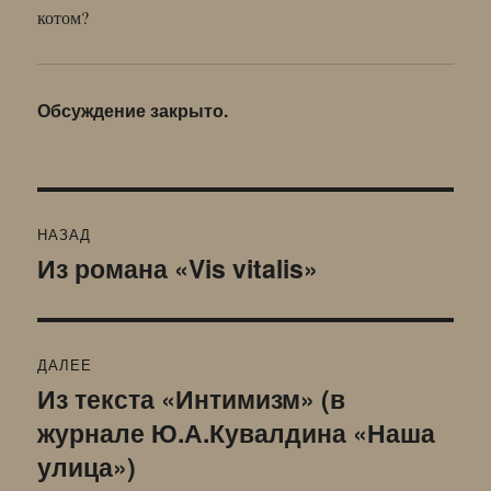
котом?
Обсуждение закрыто.
Навигация
НАЗАД
по
Из романа «Vis vitalis»
Предыдущая
запись:
записям
ДАЛЕЕ
Из текста «Интимизм» (в
Следующая
журнале Ю.А.Кувалдина «Наша
запись:
улица»)