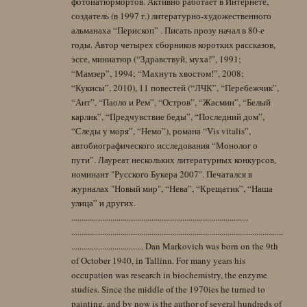
фотонатюрмортов. Активно работает в Интернете,
создатель (в 1997 г.) литературно-художественного
альманаха “Перископ” . Писать прозу начал в 80-е
годы. Автор четырех сборников коротких рассказов,
эссе, миниатюр (“Здравствуй, муха!”, 1991;
“Мамзер”, 1994; “Махнуть хвостом!”, 2008;
“Кукисы”, 2010), 11 повестей (“ЛЧК”, “Перебежчик”,
“Ант”, “Паоло и Рем”, “Остров”, “Жасмин”, “Белый
карлик”, “Предчувствие беды”, “Последний дом”,
“Следы у моря”, “Немо”), романа “Vis vitalis”,
автобиографического исследования “Монолог о
пути”. Лауреат нескольких литературных конкурсов,
номинант "Русского Букера 2007". Печатался в
журналах "Новый мир", “Нева”, “Крещатик”, “Наша
улица” и других.
......................................................................................
.......................................................................................................
................................... Dan Markovich was born on the 9th
of October 1940, in Tallinn. For many years his
occupation was research in biochemistry, the enzyme
studies. Since the middle of the 1970ies he turned to
painting, and by now is the author of several hundreds of