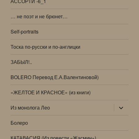
АССОРТИ -6_1
… не поэт и не брюнет…
Self-portraits
Тоска по-русски и по-англицки
ЗАБЫЛ!..
BOLERO Перевод Е.А.Валентиновой)
«ЖЕЛТОЕ И КРАСНОЕ» (из книги)
раскрыт
Из монолога Лео
дочернее
меню
Болеро
КАТАВАСИЯ (Из повести «Жасмин»)