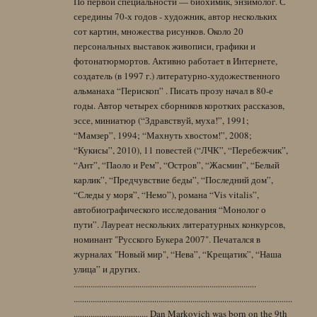
По первой специальности — биохимик, энзимолог. С
середины 70-х годов - художник, автор нескольких
сот картин, множества рисунков. Около 20
персональных выставок живописи, графики и
фотонатюрмортов. Активно работает в Интернете,
создатель (в 1997 г.) литературно-художественного
альманаха “Перископ” . Писать прозу начал в 80-е
годы. Автор четырех сборников коротких рассказов,
эссе, миниатюр (“Здравствуй, муха!”, 1991;
“Мамзер”, 1994; “Махнуть хвостом!”, 2008;
“Кукисы”, 2010), 11 повестей (“ЛЧК”, “Перебежчик”,
“Ант”, “Паоло и Рем”, “Остров”, “Жасмин”, “Белый
карлик”, “Предчувствие беды”, “Последний дом”,
“Следы у моря”, “Немо”), романа “Vis vitalis”,
автобиографического исследования “Монолог о
пути”. Лауреат нескольких литературных конкурсов,
номинант "Русского Букера 2007". Печатался в
журналах "Новый мир", “Нева”, “Крещатик”, “Наша
улица” и других.
......................................................................................
.......................................................................................................
................................... Dan Markovich was born on the 9th