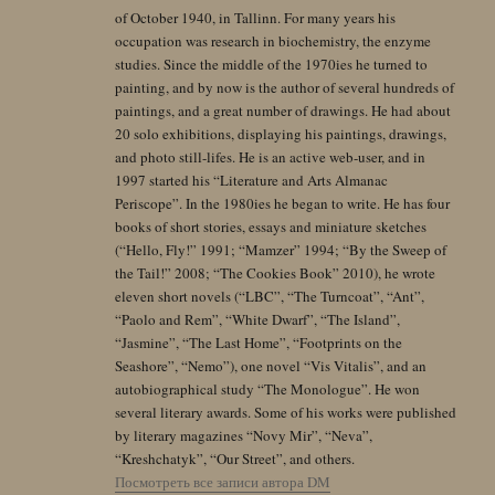
of October 1940, in Tallinn. For many years his
occupation was research in biochemistry, the enzyme
studies. Since the middle of the 1970ies he turned to
painting, and by now is the author of several hundreds of
paintings, and a great number of drawings. He had about
20 solo exhibitions, displaying his paintings, drawings,
and photo still-lifes. He is an active web-user, and in
1997 started his “Literature and Arts Almanac
Periscope”. In the 1980ies he began to write. He has four
books of short stories, essays and miniature sketches
(“Hello, Fly!” 1991; “Mamzer” 1994; “By the Sweep of
the Tail!” 2008; “The Cookies Book” 2010), he wrote
eleven short novels (“LBC”, “The Turncoat”, “Ant”,
“Paolo and Rem”, “White Dwarf”, “The Island”,
“Jasmine”, “The Last Home”, “Footprints on the
Seashore”, “Nemo”), one novel “Vis Vitalis”, and an
autobiographical study “The Monologue”. He won
several literary awards. Some of his works were published
by literary magazines “Novy Mir”, “Neva”,
“Kreshchatyk”, “Our Street”, and others.
Посмотреть все записи автора DM