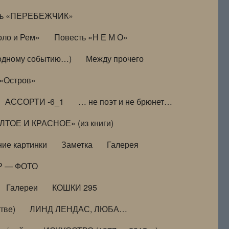
ть «ПЕРЕБЕЖЧИК»
оло и Рем»
Повесть «Н Е М О»
к одному событию…)
Между прочего
 «Остров»
АССОРТИ -6_1
… не поэт и не брюнет…
ТОЕ И КРАСНОЕ» (из книги)
ие картинки
Заметка
Галерея
Р — ФОТО
Галереи
КОШКИ 295
тве)
ЛИНД ЛЕНДАС, ЛЮБА…