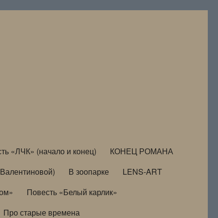
ть «ЛЧК» (начало и конец)
КОНЕЦ РОМАНА
Валентиновой)
В зоопарке
LENS-ART
дом»
Повесть «Белый карлик»
Про старые времена