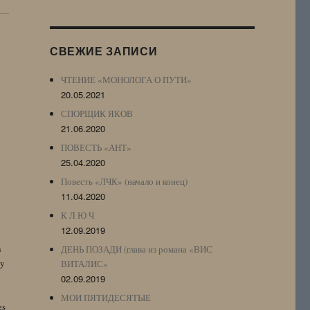
Журнала
(ЖЖ,
LJ
СВЕЖИЕ ЗАПИСИ
Archive)
ЧТЕНИЕ «МОНОЛОГА О ПУТИ»
20.05.2021
СПОРЩИК ЯКОВ
21.06.2020
ПОВЕСТЬ «АНТ»
25.04.2020
Повесть «ЛЧК» (начало и конец)
11.04.2020
К Л Ю Ч
12.09.2019
n
ДЕНЬ ПОЗАДИ (глава из романа «ВИС
by
ВИТАЛИС»
02.09.2019
МОИ ПЯТИДЕСЯТЫЕ
es