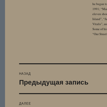
he began to
1991; “Mam
eleven sho
Island”, “
Vitalis”, 
Some of hi
“Our Street
Навигация
НАЗАД
по
Предыдущая запись
Предыдущая
запись:
записям
ДАЛЕЕ