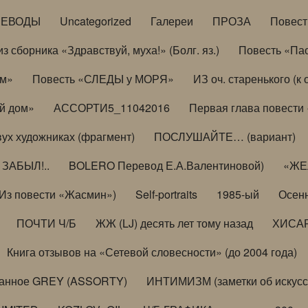
РЕВОДЫ
Uncategorized
Галереи
ПРОЗА
Повес
з сборника «Здравствуй, муха!» (Болг. яз.)
Повесть «Па
ом»
Повесть «СЛЕДЫ у МОРЯ»
ИЗ оч. старенького (
й дом»
АССОРТИ5_11042016
Первая глава повести
вух художниках (фрагмент)
ПОСЛУШАЙТЕ… (вариант)
ЗАБЫЛ!..
BOLERO Перевод Е.А.Валентиновой)
«ЖЕЛ
Из повести «Жасмин»)
Self-portraits
1985-ый
Осенн
ПОЧТИ Ч/Б
ЖЖ (LJ) десять лет тому назад
ХИСА
Книга отзывов на «Сетевой словесности» (до 2004 года)
анное GREY (ASSORTY)
ИНТИМИЗМ (заметки об искусс