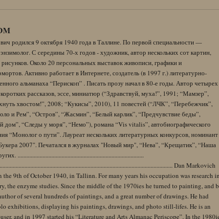
DM
вич родился 9 октября 1940 года в Таллине. По первой специальности —
энзимолог. С середины 70-х годов - художник, автор нескольких сот картин,
 рисунков. Около 20 персональных выставок живописи, графики и
ортов. Активно работает в Интернете, создатель (в 1997 г.) литературно-
нного альманаха “Перископ” . Писать прозу начал в 80-е годы. Автор четырех
коротких рассказов, эссе, миниатюр (“Здравствуй, муха!”, 1991; “Мамзер”,
нуть хвостом!”, 2008; “Кукисы”, 2010), 11 повестей (“ЛЧК”, “Перебежчик”,
оло и Рем”, “Остров”, “Жасмин”, “Белый карлик”, “Предчувствие беды”,
 дом”, “Следы у моря”, “Немо”), романа “Vis vitalis”, автобиографического
ния “Монолог о пути”. Лауреат нескольких литературных конкурсов, номинант
Букера 2007". Печатался в журналах "Новый мир", “Нева”, “Крещатик”, “Наша
......................................................................................
........................................................................................................................ Dan Markovich
 the 9th of October 1940, in Tallinn. For many years his occupation was research i
y, the enzyme studies. Since the middle of the 1970ies he turned to painting, and 
author of several hundreds of paintings, and a great number of drawings. He had
lo exhibitions, displaying his paintings, drawings, and photo still-lifes. He is an
user, and in 1997 started his “Literature and Arts Almanac Periscope”. In the 1980i