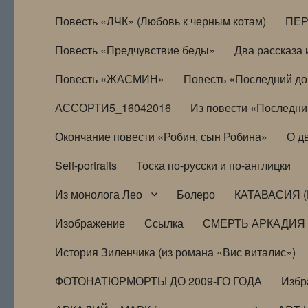
Повесть «ЛЧК» (Любовь к черным котам)
ПЕ
Повесть «Предчувствие беды»
Два рассказа и
Повесть «ЖАСМИН»
Повесть «Последний д
АССОРТИ5_16042016
Из повести «Последни
Окончание повести «Робин, сын Робина»
О д
Self-portraits
Тоска по-русски и по-англицки
Из монолога Лео
Болеро
КАТАВАСИЯ (
Изображение
Ссылка
СМЕРТЬ АРКАДИЯ
История Зиленчика (из романа «Вис виталис»)
ФОТОНАТЮРМОРТЫ ДО 2009-ГО ГОДА
Избр