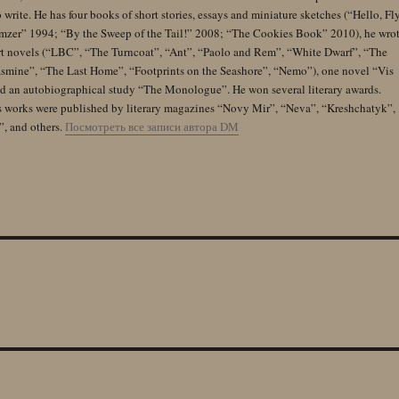
 write. He has four books of short stories, essays and miniature sketches (“Hello, Fl
zer” 1994; “By the Sweep of the Tail!” 2008; “The Cookies Book” 2010), he wro
rt novels (“LBC”, “The Turncoat”, “Ant”, “Paolo and Rem”, “White Dwarf”, “The
Jasmine”, “The Last Home”, “Footprints on the Seashore”, “Nemo”), one novel “Vis
and an autobiographical study “The Monologue”. He won several literary awards.
s works were published by literary magazines “Novy Mir”, “Neva”, “Kreshchatyk”,
”, and others.
Посмотреть все записи автора DM