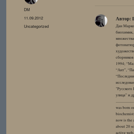
Автор
DM
Опубликовано
11.09.2012
Автор:
Рубрики
Дан Марко
Uncategorized
биохимик, 
множества
фотонатюрм
художестве
сборников 
1994; “Мах
“Ант”, “Па
“Последний
исследова
"Русского 
улица” и других. 
..................
was born on
biochemistr
now is the 
about 20 so
active web-