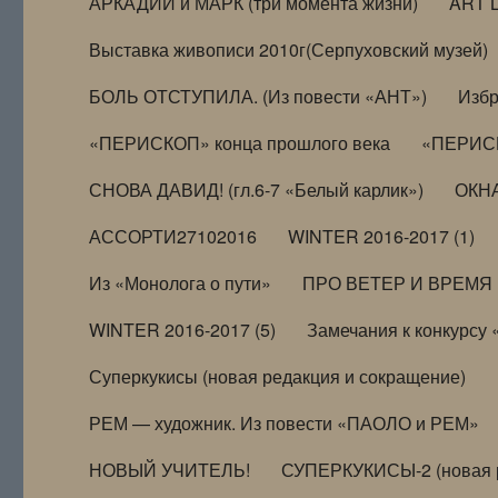
АРКАДИЙ и МАРК (три момента жизни)
ART 
Выставка живописи 2010г(Серпуховский музей)
БОЛЬ ОТСТУПИЛА. (Из повести «АНТ»)
Избр
«ПЕРИСКОП» конца прошлого века
«ПЕРИСК
СНОВА ДАВИД! (гл.6-7 «Белый карлик»)
ОКНА
АССОРТИ27102016
WINTER 2016-2017 (1)
Из «Монолога о пути»
ПРО ВЕТЕР И ВРЕМЯ (и
WINTER 2016-2017 (5)
Замечания к конкурсу
Суперкукисы (новая редакция и сокращение)
РЕМ — художник. Из повести «ПАОЛО и РЕМ»
НОВЫЙ УЧИТЕЛЬ!
СУПЕРКУКИСЫ-2 (новая 