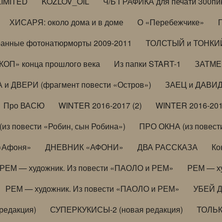
LIMITED
KOZLOV_OIL
Ч/Б ГРАФИКА для печати 300пи
ХИСАРЯ: около дома и в доме
О «Перебежчике»
анные фотонатюрморты 2009-2011
ТОЛСТЫЙ и ТОНКИЙ 
ОП» конца прошлого века
Из папки START-1
ЗАТМЕН
 и ДВЕРИ (фрагмент повести «Остров»)
ЗАЕЦ и ДАВИД 
Про ВАСЮ
WINTER 2016-2017 (2)
WINTER 2016-201
з повести «Робин, сын Робина»)
ПРО ОКНА (из повести
 «Афоня»
ДНЕВНИК «АФОНИ»
ДВА РАССКАЗА
Ко
РЕМ — художник. Из повести «ПАОЛО и РЕМ»
РЕМ — х
РЕМ — художник. Из повести «ПАОЛО и РЕМ»
УБЕЙ 
редакция)
СУПЕРКУКИСЫ-2 (новая редакция)
ТОЛЬ