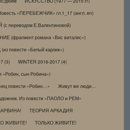
кс/дюйм
ИСКУССТВО (1977 — 2015 гг)
Повесть «ПЕРЕБЕЖЧИК» гл.1_17 (англ. en)
(с переводом Е.Валентиновой)
ИЕ (фрагмент романа «Вис виталис»)
(из повести «Белый карлик»)
7 (3)
WINTER 2016-2017 (4)
 «Робин, сын Робина»)
нец повести «Робин…»
Живут же люди…
удожник. Из повести «ПАОЛО и РЕМ»
ДАРВИНА!
ТЕОРИЯ АРКАДИЯ
КО ЖИВИТЕ!
ТОЛЬКО ЖИВИТЕ!