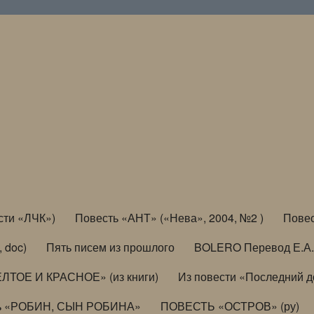
сти «ЛЧК»)
Повесть «АНТ» («Нева», 2004, №2 )
Повес
, doc)
Пять писем из прошлого
BOLERO Перевод Е.А.
ЛТОЕ И КРАСНОЕ» (из книги)
Из повести «Последний 
ь «РОБИН, СЫН РОБИНА»
ПОВЕСТЬ «ОСТРОВ» (ру)