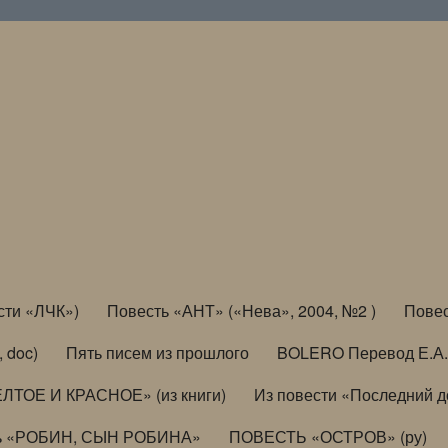
сти «ЛЧК»)
Повесть «АНТ» («Нева», 2004, №2 )
Повес
, doc)
Пять писем из прошлого
BOLERO Перевод Е.А.
ЛТОЕ И КРАСНОЕ» (из книги)
Из повести «Последний 
ь «РОБИН, СЫН РОБИНА»
ПОВЕСТЬ «ОСТРОВ» (ру)