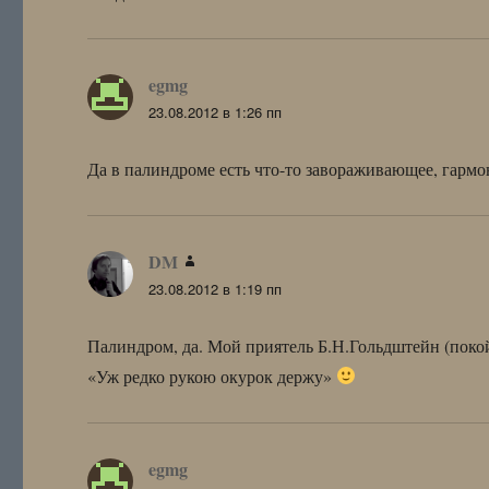
egmg
:
23.08.2012 в 1:26 пп
Да в палиндроме есть что-то завораживающее, гарм
DM
:
23.08.2012 в 1:19 пп
Палиндром, да. Мой приятель Б.Н.Гольдштейн (поко
«Уж редко рукою окурок держу»
egmg
: