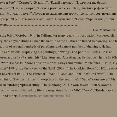
оло и Рем”, “Остров”, “Жасмин”, “Белый карлик”, “Предчувствие беды”,
 дом”, “Следы у моря”, “Немо”), романа “Vis vitalis”, автобиографического
ния “Монолог о пути”. Лауреат нескольких литературных конкурсов, номинант
Букера 2007". Печатался в журналах "Новый мир", “Нева”, “Крещатик”, “Наша
......................................................................................
........................................................................................................................ Dan Markovich
 the 9th of October 1940, in Tallinn. For many years his occupation was research i
y, the enzyme studies. Since the middle of the 1970ies he turned to painting, and 
author of several hundreds of paintings, and a great number of drawings. He had
lo exhibitions, displaying his paintings, drawings, and photo still-lifes. He is an
user, and in 1997 started his “Literature and Arts Almanac Periscope”. In the 1980i
 write. He has four books of short stories, essays and miniature sketches (“Hello, Fl
zer” 1994; “By the Sweep of the Tail!” 2008; “The Cookies Book” 2010), he wro
rt novels (“LBC”, “The Turncoat”, “Ant”, “Paolo and Rem”, “White Dwarf”, “The
Jasmine”, “The Last Home”, “Footprints on the Seashore”, “Nemo”), one novel “Vis
and an autobiographical study “The Monologue”. He won several literary awards.
s works were published by literary magazines “Novy Mir”, “Neva”, “Kreshchatyk”,
”, and others.
Посмотреть все записи автора DM