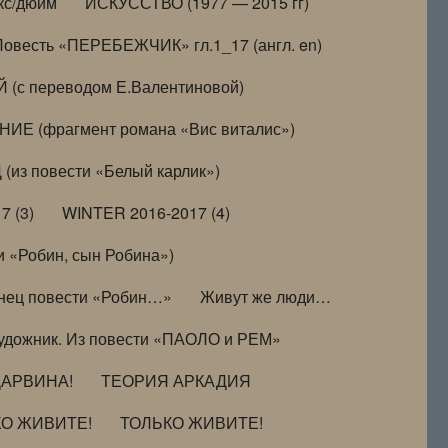
кс/дюйм
ИСКУССТВО (1977 — 2015 гг)
Повесть «ПЕРЕБЕЖЧИК» гл.1_17 (англ. en)
(с переводом Е.Валентиновой)
ИЕ (фрагмент романа «Вис виталис»)
(из повести «Белый карлик»)
7 (3)
WINTER 2016-2017 (4)
 «Робин, сын Робина»)
нец повести «Робин…»
Живут же люди…
удожник. Из повести «ПАОЛО и РЕМ»
ДАРВИНА!
ТЕОРИЯ АРКАДИЯ
КО ЖИВИТЕ!
ТОЛЬКО ЖИВИТЕ!