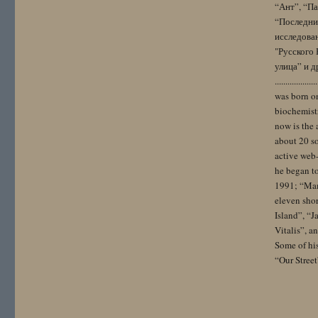
“Ант”, “Па
“Последний
исследова
"Русского 
улица” и других. 
..................
was born on
biochemistr
now is the 
about 20 so
active web-
he began to
1991; “Mam
eleven sho
Island”, “
Vitalis”, 
Some of hi
“Our Street