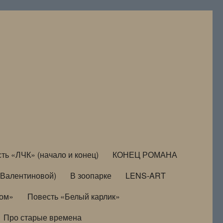
ть «ЛЧК» (начало и конец)
КОНЕЦ РОМАНА
Валентиновой)
В зоопарке
LENS-ART
дом»
Повесть «Белый карлик»
Про старые времена