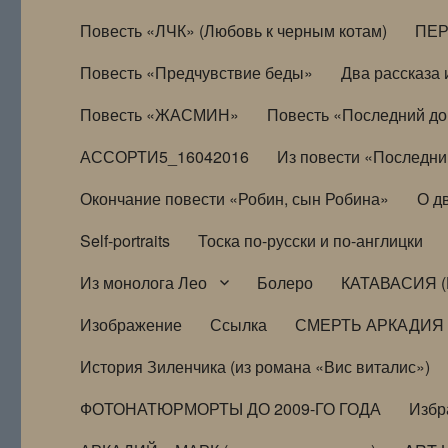
Повесть «ЛЧК» (Любовь к черным котам)
ПЕ
Повесть «Предчувствие беды»
Два рассказа и
Повесть «ЖАСМИН»
Повесть «Последний д
АССОРТИ5_16042016
Из повести «Последни
Окончание повести «Робин, сын Робина»
О д
Self-portraits
Тоска по-русски и по-англицки
Из монолога Лео
Болеро
КАТАВАСИЯ (
Изображение
Ссылка
СМЕРТЬ АРКАДИЯ
История Зиленчика (из романа «Вис виталис»)
ФОТОНАТЮРМОРТЫ ДО 2009-ГО ГОДА
Избр