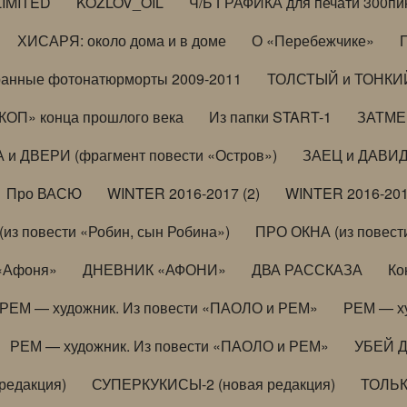
LIMITED
KOZLOV_OIL
Ч/Б ГРАФИКА для печати 300пи
ХИСАРЯ: около дома и в доме
О «Перебежчике»
анные фотонатюрморты 2009-2011
ТОЛСТЫЙ и ТОНКИЙ 
ОП» конца прошлого века
Из папки START-1
ЗАТМЕН
 и ДВЕРИ (фрагмент повести «Остров»)
ЗАЕЦ и ДАВИД 
Про ВАСЮ
WINTER 2016-2017 (2)
WINTER 2016-201
з повести «Робин, сын Робина»)
ПРО ОКНА (из повести
 «Афоня»
ДНЕВНИК «АФОНИ»
ДВА РАССКАЗА
Ко
РЕМ — художник. Из повести «ПАОЛО и РЕМ»
РЕМ — х
РЕМ — художник. Из повести «ПАОЛО и РЕМ»
УБЕЙ 
редакция)
СУПЕРКУКИСЫ-2 (новая редакция)
ТОЛЬ