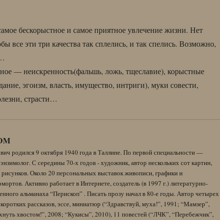
самое бескорыстное и самое приятное увлечение жизни. Нет
обы все эти три качества так сплелись, и так спелись. Возможно,
о…
ьное — неискренность(фальшь, ложь, тщеславие), корыстные
ание, эгоизм, власть, имущество, интриги), муки совести,
олезни, страсти…
DM
вич родился 9 октября 1940 года в Таллине. По первой специальности —
энзимолог. С середины 70-х годов - художник, автор нескольких сот картин,
 рисунков. Около 20 персональных выставок живописи, графики и
ортов. Активно работает в Интернете, создатель (в 1997 г.) литературно-
нного альманаха “Перископ” . Писать прозу начал в 80-е годы. Автор четырех
коротких рассказов, эссе, миниатюр (“Здравствуй, муха!”, 1991; “Мамзер”,
нуть хвостом!”, 2008; “Кукисы”, 2010), 11 повестей (“ЛЧК”, “Перебежчик”,