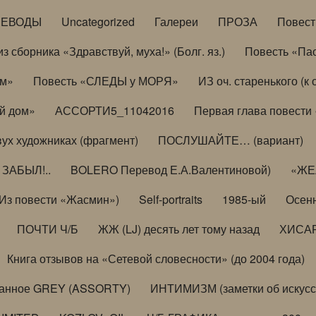
РЕВОДЫ
Uncategorized
Галереи
ПРОЗА
Повес
з сборника «Здравствуй, муха!» (Болг. яз.)
Повесть «Па
ом»
Повесть «СЛЕДЫ у МОРЯ»
ИЗ оч. старенького (
й дом»
АССОРТИ5_11042016
Первая глава повести
вух художниках (фрагмент)
ПОСЛУШАЙТЕ… (вариант)
ЗАБЫЛ!..
BOLERO Перевод Е.А.Валентиновой)
«ЖЕЛ
Из повести «Жасмин»)
Self-portraits
1985-ый
Осенн
ПОЧТИ Ч/Б
ЖЖ (LJ) десять лет тому назад
ХИСА
Книга отзывов на «Сетевой словесности» (до 2004 года)
анное GREY (ASSORTY)
ИНТИМИЗМ (заметки об искусс