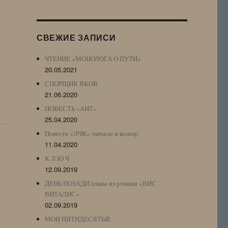
Журнала
(ЖЖ,
LJ
СВЕЖИЕ ЗАПИСИ
Archive)
ЧТЕНИЕ «МОНОЛОГА О ПУТИ»
20.05.2021
СПОРЩИК ЯКОВ
21.06.2020
ПОВЕСТЬ «АНТ»
25.04.2020
Повесть «ЛЧК» (начало и конец)
11.04.2020
К Л Ю Ч
12.09.2019
ДЕНЬ ПОЗАДИ (глава из романа «ВИС
ВИТАЛИС»
02.09.2019
МОИ ПЯТИДЕСЯТЫЕ