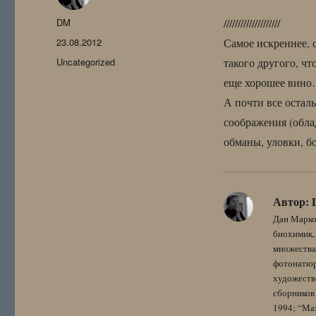
Автор
DM
////////////////////
Опубликовано
23.08.2012
Самое искреннее, 
Рубрики
Uncategorized
такого другого, чт
еще хорошее вин
А почти все остал
соображения (облад
обманы, уловки, б
Автор:
Дан Марко
биохимик, 
множества
фотонатюрм
художестве
сборников 
1994; “Мах