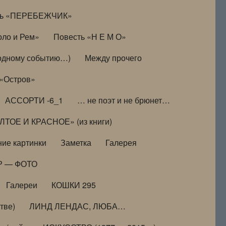
ть «ПЕРЕБЕЖЧИК»
оло и Рем»
Повесть «Н Е М О»
к одному событию…)
Между прочего
 «Остров»
АССОРТИ -6_1
… не поэт и не брюнет…
ТОЕ И КРАСНОЕ» (из книги)
ие картинки
Заметка
Галерея
Р — ФОТО
Галереи
КОШКИ 295
тве)
ЛИНД ЛЕНДАС, ЛЮБА…