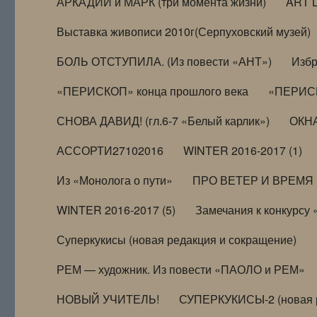
АРКАДИЙ и МАРК (три момента жизни)
ART 
Выставка живописи 2010г(Серпуховский музей)
БОЛЬ ОТСТУПИЛА. (Из повести «АНТ»)
Избр
«ПЕРИСКОП» конца прошлого века
«ПЕРИСК
СНОВА ДАВИД! (гл.6-7 «Белый карлик»)
ОКНА
АССОРТИ27102016
WINTER 2016-2017 (1)
Из «Монолога о пути»
ПРО ВЕТЕР И ВРЕМЯ (и
WINTER 2016-2017 (5)
Замечания к конкурсу
Суперкукисы (новая редакция и сокращение)
РЕМ — художник. Из повести «ПАОЛО и РЕМ»
НОВЫЙ УЧИТЕЛЬ!
СУПЕРКУКИСЫ-2 (новая 