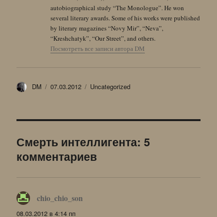
autobiographical study “The Monologue”. He won
several literary awards. Some of his works were published
by literary magazines “Novy Mir”, “Neva”,
“Kreshchatyk”, “Our Street”, and others.
Посмотреть все записи автора DM
Автор
Опубликовано
Рубрики
DM
07.03.2012
Uncategorized
Смерть интеллигента: 5
комментариев
chio_chio_son
:
08.03.2012 в 4:14 пп