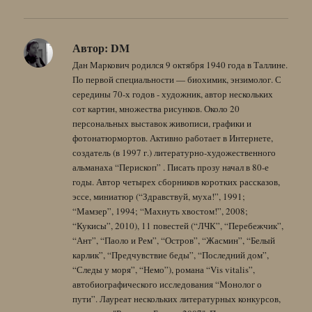
Автор:
DM
Дан Маркович родился 9 октября 1940 года в Таллине.
По первой специальности — биохимик, энзимолог. С
середины 70-х годов - художник, автор нескольких
сот картин, множества рисунков. Около 20
персональных выставок живописи, графики и
фотонатюрмортов. Активно работает в Интернете,
создатель (в 1997 г.) литературно-художественного
альманаха “Перископ” . Писать прозу начал в 80-е
годы. Автор четырех сборников коротких рассказов,
эссе, миниатюр (“Здравствуй, муха!”, 1991;
“Мамзер”, 1994; “Махнуть хвостом!”, 2008;
“Кукисы”, 2010), 11 повестей (“ЛЧК”, “Перебежчик”,
“Ант”, “Паоло и Рем”, “Остров”, “Жасмин”, “Белый
карлик”, “Предчувствие беды”, “Последний дом”,
“Следы у моря”, “Немо”), романа “Vis vitalis”,
автобиографического исследования “Монолог о
пути”. Лауреат нескольких литературных конкурсов,