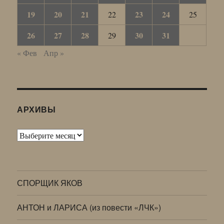
19
20
21
23
24
22
25
26
27
28
30
31
29
« Фев
Апр »
АРХИВЫ
Архивы
СПОРЩИК ЯКОВ
АНТОН и ЛАРИСА (из повести «ЛЧК»)