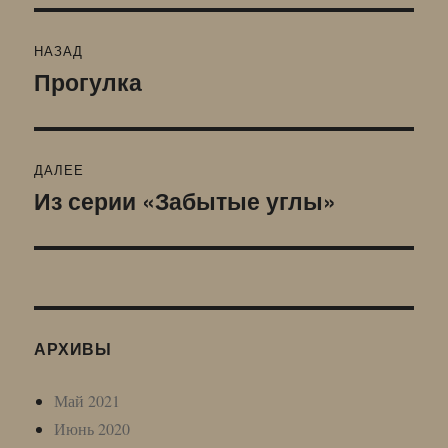
Навигация
НАЗАД
по
Прогулка
Предыдущая
запись:
записям
ДАЛЕЕ
Из серии «Забытые углы»
Следующая
запись:
АРХИВЫ
Май 2021
Июнь 2020