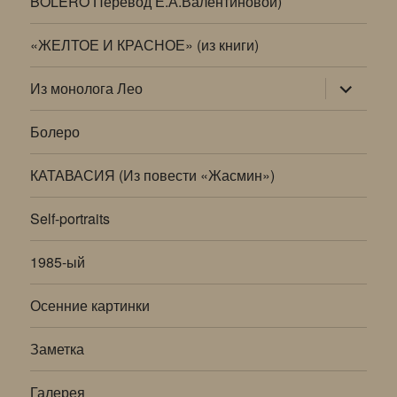
BOLERO Перевод Е.А.Валентиновой)
«ЖЕЛТОЕ И КРАСНОЕ» (из книги)
раскрыт
Из монолога Лео
дочернее
меню
Болеро
КАТАВАСИЯ (Из повести «Жасмин»)
Self-portraits
1985-ый
Осенние картинки
Заметка
Галерея