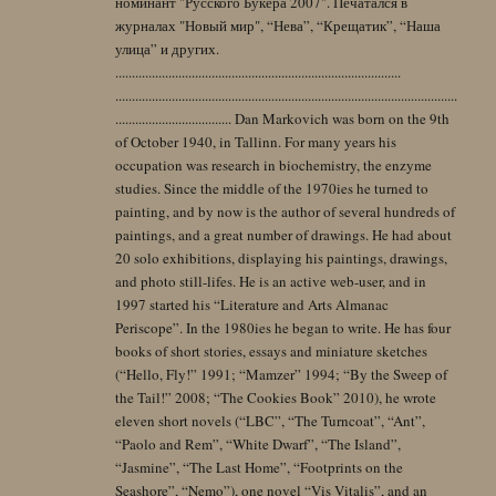
номинант "Русского Букера 2007". Печатался в
журналах "Новый мир", “Нева”, “Крещатик”, “Наша
улица” и других.
......................................................................................
.......................................................................................................
................................... Dan Markovich was born on the 9th
of October 1940, in Tallinn. For many years his
occupation was research in biochemistry, the enzyme
studies. Since the middle of the 1970ies he turned to
painting, and by now is the author of several hundreds of
paintings, and a great number of drawings. He had about
20 solo exhibitions, displaying his paintings, drawings,
and photo still-lifes. He is an active web-user, and in
1997 started his “Literature and Arts Almanac
Periscope”. In the 1980ies he began to write. He has four
books of short stories, essays and miniature sketches
(“Hello, Fly!” 1991; “Mamzer” 1994; “By the Sweep of
the Tail!” 2008; “The Cookies Book” 2010), he wrote
eleven short novels (“LBC”, “The Turncoat”, “Ant”,
“Paolo and Rem”, “White Dwarf”, “The Island”,
“Jasmine”, “The Last Home”, “Footprints on the
Seashore”, “Nemo”), one novel “Vis Vitalis”, and an