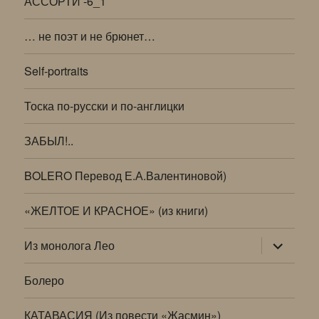
АССОРТИ -6_1
… не поэт и не брюнет…
Self-portraits
Тоска по-русски и по-англицки
ЗАБЫЛ!..
BOLERO Перевод Е.А.Валентиновой)
«ЖЕЛТОЕ И КРАСНОЕ» (из книги)
раскрыт
Из монолога Лео
дочернее
меню
Болеро
КАТАВАСИЯ (Из повести «Жасмин»)