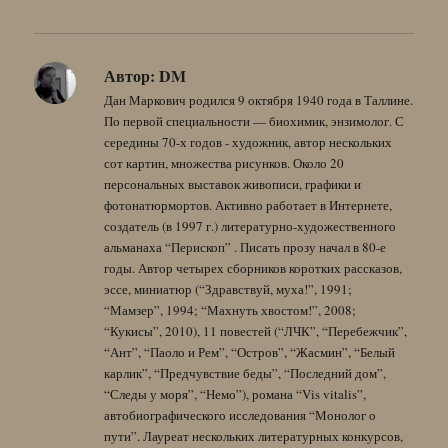
Автор:
DM
Дан Маркович родился 9 октября 1940 года в Таллине.
По первой специальности — биохимик, энзимолог. С
середины 70-х годов - художник, автор нескольких
сот картин, множества рисунков. Около 20
персональных выставок живописи, графики и
фотонатюрмортов. Активно работает в Интернете,
создатель (в 1997 г.) литературно-художественного
альманаха “Перископ” . Писать прозу начал в 80-е
годы. Автор четырех сборников коротких рассказов,
эссе, миниатюр (“Здравствуй, муха!”, 1991;
“Мамзер”, 1994; “Махнуть хвостом!”, 2008;
“Кукисы”, 2010), 11 повестей (“ЛЧК”, “Перебежчик”,
“Ант”, “Паоло и Рем”, “Остров”, “Жасмин”, “Белый
карлик”, “Предчувствие беды”, “Последний дом”,
“Следы у моря”, “Немо”), романа “Vis vitalis”,
автобиографического исследования “Монолог о
пути”. Лауреат нескольких литературных конкурсов,