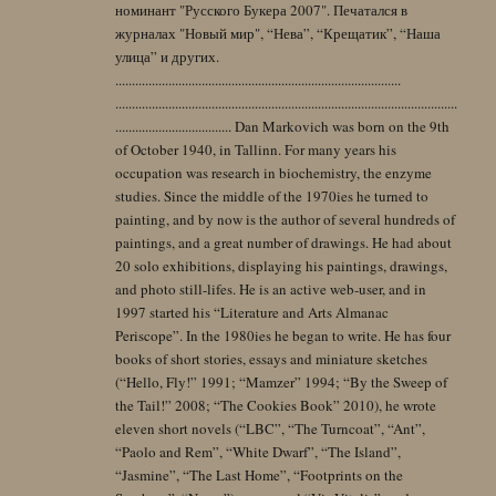
номинант "Русского Букера 2007". Печатался в
журналах "Новый мир", “Нева”, “Крещатик”, “Наша
улица” и других.
......................................................................................
.......................................................................................................
................................... Dan Markovich was born on the 9th
of October 1940, in Tallinn. For many years his
occupation was research in biochemistry, the enzyme
studies. Since the middle of the 1970ies he turned to
painting, and by now is the author of several hundreds of
paintings, and a great number of drawings. He had about
20 solo exhibitions, displaying his paintings, drawings,
and photo still-lifes. He is an active web-user, and in
1997 started his “Literature and Arts Almanac
Periscope”. In the 1980ies he began to write. He has four
books of short stories, essays and miniature sketches
(“Hello, Fly!” 1991; “Mamzer” 1994; “By the Sweep of
the Tail!” 2008; “The Cookies Book” 2010), he wrote
eleven short novels (“LBC”, “The Turncoat”, “Ant”,
“Paolo and Rem”, “White Dwarf”, “The Island”,
“Jasmine”, “The Last Home”, “Footprints on the