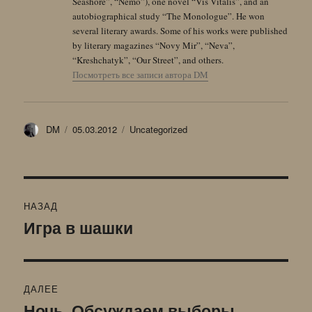
Seashore”, “Nemo”), one novel “Vis Vitalis”, and an
autobiographical study “The Monologue”. He won
several literary awards. Some of his works were published
by literary magazines “Novy Mir”, “Neva”,
“Kreshchatyk”, “Our Street”, and others.
Посмотреть все записи автора DM
Автор
Опубликовано
Рубрики
DM
05.03.2012
Uncategorized
Навигация
НАЗАД
по
Игра в шашки
Предыдущая
запись:
записям
ДАЛЕЕ
Ночь. Обсуждаем выборы.
Следующая