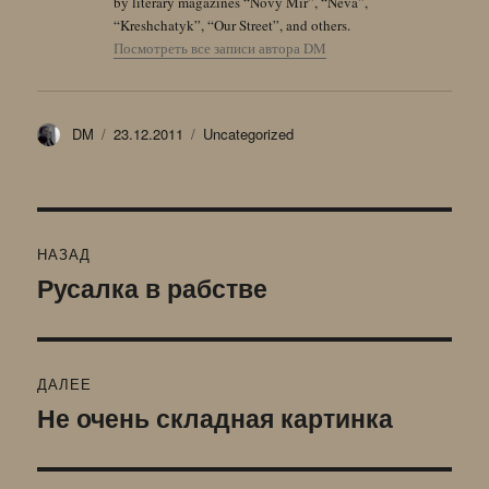
by literary magazines “Novy Mir”, “Neva”,
“Kreshchatyk”, “Our Street”, and others.
Посмотреть все записи автора DM
Автор
Опубликовано
Рубрики
DM
23.12.2011
Uncategorized
Навигация
НАЗАД
по
Русалка в рабстве
Предыдущая
запись:
записям
ДАЛЕЕ
Не очень складная картинка
Следующая
запись: