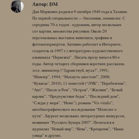
Автор:
DM
Дан Маркович родился 9 октября 1940 года в Таллине.
По первой специальности — биохимик, энзимолог. С
середины 70-х годов - художник, автор нескольких
сот картин, множества рисунков. Около 20
персональных выставок живописи, графики и
фотонатюрмортов. Активно работает в Интернете,
создатель (в 1997 г.) литературно-художественного
альманаха “Перископ” . Писать прозу начал в 80-е
годы. Автор четырех сборников коротких рассказов,
эссе, миниатюр (“Здравствуй, муха!”, 1991;
“Мамзер”, 1994; “Махнуть хвостом!”, 2008;
“Кукисы”, 2010), 11 повестей (“ЛЧК”, “Перебежчик”,
“Ант”, “Паоло и Рем”, “Остров”, “Жасмин”, “Белый
карлик”, “Предчувствие беды”, “Последний дом”,
“Следы у моря”, “Немо”), романа “Vis vitalis”,
автобиографического исследования “Монолог о
пути”. Лауреат нескольких литературных конкурсов,
номинант "Русского Букера 2007". Печатался в
журналах "Новый мир", “Нева”, “Крещатик”, “Наша
улица” и других.