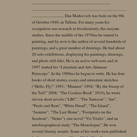
......................................................................................
.......................................................................................................
................................... Dan Markovich was born on the 9th
of October 1940, in Tallinn. For many years his
occupation was research in biochemistry, the enzyme
studies. Since the middle of the 1970ies he turned to
painting, and by now is the author of several hundreds of
paintings, and a great number of drawings. He had about
20 solo exhibitions, displaying his paintings, drawings,
and photo still-lifes. He is an active web-user, and in
1997 started his “Literature and Arts Almanac
Periscope”. In the 1980ies he began to write. He has four
books of short stories, essays and miniature sketches
(“Hello, Fly!” 1991; “Mamzer” 1994; “By the Sweep of
the Tail!” 2008; “The Cookies Book” 2010), he wrote
eleven short novels (“LBC”, “The Turncoat”, “Ant”,
“Paolo and Rem”, “White Dwarf”, “The Island”,
“Jasmine”, “The Last Home”, “Footprints on the
Seashore”, “Nemo”), one novel “Vis Vitalis”, and an
autobiographical study “The Monologue”. He won
several literary awards. Some of his works were published