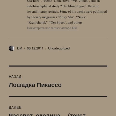
Seashore”, “Nemo”), one novel “Vis Vitalis”, and an
autobiographical study “The Monologue”. He won
several literary awards. Some of his works were published
by literary magazines “Novy Mir”, “Neva”,
“Kreshchatyk”, “Our Street”, and others.
Посмотреть все записи автора DM
Автор
Опубликовано
Рубрики
DM
06.12.2011
Uncategorized
Навигация
НАЗАД
по
Лошадка Пикассо
Предыдущая
запись:
записям
ДАЛЕЕ
Рассвет, околица… (текст
Следующая