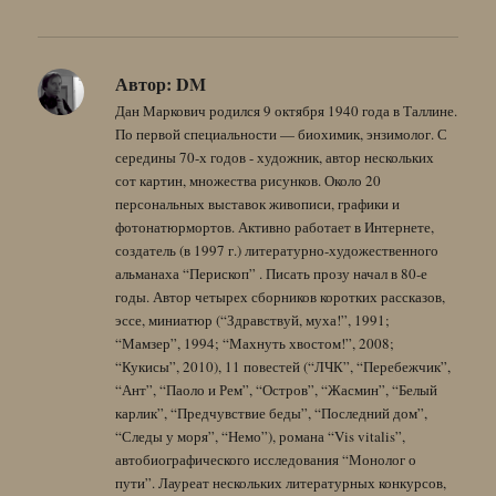
Автор:
DM
Дан Маркович родился 9 октября 1940 года в Таллине.
По первой специальности — биохимик, энзимолог. С
середины 70-х годов - художник, автор нескольких
сот картин, множества рисунков. Около 20
персональных выставок живописи, графики и
фотонатюрмортов. Активно работает в Интернете,
создатель (в 1997 г.) литературно-художественного
альманаха “Перископ” . Писать прозу начал в 80-е
годы. Автор четырех сборников коротких рассказов,
эссе, миниатюр (“Здравствуй, муха!”, 1991;
“Мамзер”, 1994; “Махнуть хвостом!”, 2008;
“Кукисы”, 2010), 11 повестей (“ЛЧК”, “Перебежчик”,
“Ант”, “Паоло и Рем”, “Остров”, “Жасмин”, “Белый
карлик”, “Предчувствие беды”, “Последний дом”,
“Следы у моря”, “Немо”), романа “Vis vitalis”,
автобиографического исследования “Монолог о
пути”. Лауреат нескольких литературных конкурсов,