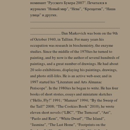
номинант "Русского Букера 2007". Печатался в
журналах "Новый мир", “Нева”, “Крещатик”, “Наша
улица” и других.
......................................................................................
.......................................................................................................
................................... Dan Markovich was born on the 9th
of October 1940, in Tallinn. For many years his
occupation was research in biochemistry, the enzyme
studies. Since the middle of the 1970ies he turned to
painting, and by now is the author of several hundreds of
paintings, and a great number of drawings. He had about
20 solo exhibitions, displaying his paintings, drawings,
and photo still-lifes. He is an active web-user, and in
1997 started his “Literature and Arts Almanac
Periscope”. In the 1980ies he began to write. He has four
books of short stories, essays and miniature sketches
(“Hello, Fly!” 1991; “Mamzer” 1994; “By the Sweep of
the Tail!” 2008; “The Cookies Book” 2010), he wrote
eleven short novels (“LBC”, “The Turncoat”, “Ant”,
“Paolo and Rem”, “White Dwarf”, “The Island”,
“Jasmine”, “The Last Home”, “Footprints on the