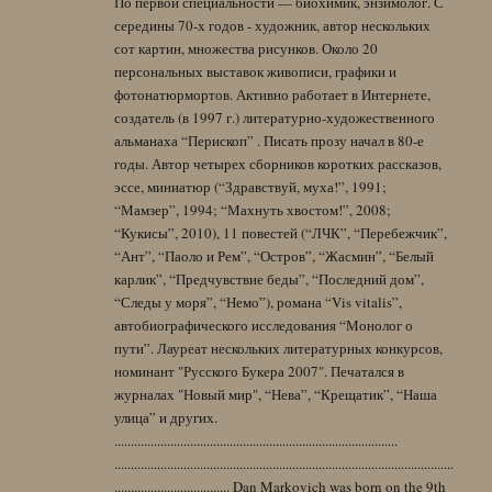
По первой специальности — биохимик, энзимолог. С
середины 70-х годов - художник, автор нескольких
сот картин, множества рисунков. Около 20
персональных выставок живописи, графики и
фотонатюрмортов. Активно работает в Интернете,
создатель (в 1997 г.) литературно-художественного
альманаха “Перископ” . Писать прозу начал в 80-е
годы. Автор четырех сборников коротких рассказов,
эссе, миниатюр (“Здравствуй, муха!”, 1991;
“Мамзер”, 1994; “Махнуть хвостом!”, 2008;
“Кукисы”, 2010), 11 повестей (“ЛЧК”, “Перебежчик”,
“Ант”, “Паоло и Рем”, “Остров”, “Жасмин”, “Белый
карлик”, “Предчувствие беды”, “Последний дом”,
“Следы у моря”, “Немо”), романа “Vis vitalis”,
автобиографического исследования “Монолог о
пути”. Лауреат нескольких литературных конкурсов,
номинант "Русского Букера 2007". Печатался в
журналах "Новый мир", “Нева”, “Крещатик”, “Наша
улица” и других.
......................................................................................
.......................................................................................................
................................... Dan Markovich was born on the 9th