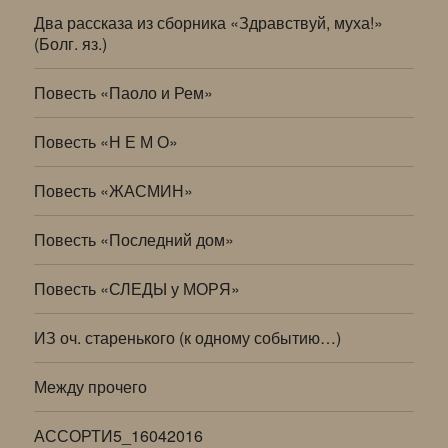
Два рассказа из сборника «Здравствуй, муха!»
(Болг. яз.)
Повесть «Паоло и Рем»
Повесть «Н Е М О»
Повесть «ЖАСМИН»
Повесть «Последний дом»
Повесть «СЛЕДЫ у МОРЯ»
ИЗ оч. старенького (к одному событию…)
Между прочего
АССОРТИ5_16042016