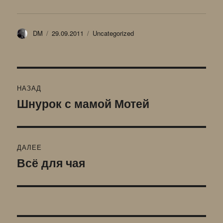
Автор
Опубликовано
Рубрики
DM
29.09.2011
Uncategorized
Навигация
НАЗАД
по
Шнурок с мамой Мотей
Предыдущая
запись:
записям
ДАЛЕЕ
Всё для чая
Следующая
запись: