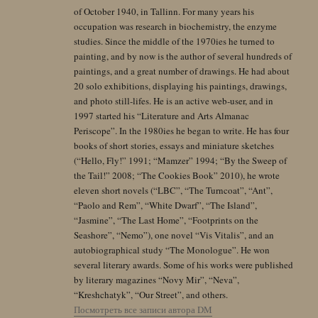
of October 1940, in Tallinn. For many years his
occupation was research in biochemistry, the enzyme
studies. Since the middle of the 1970ies he turned to
painting, and by now is the author of several hundreds of
paintings, and a great number of drawings. He had about
20 solo exhibitions, displaying his paintings, drawings,
and photo still-lifes. He is an active web-user, and in
1997 started his “Literature and Arts Almanac
Periscope”. In the 1980ies he began to write. He has four
books of short stories, essays and miniature sketches
(“Hello, Fly!” 1991; “Mamzer” 1994; “By the Sweep of
the Tail!” 2008; “The Cookies Book” 2010), he wrote
eleven short novels (“LBC”, “The Turncoat”, “Ant”,
“Paolo and Rem”, “White Dwarf”, “The Island”,
“Jasmine”, “The Last Home”, “Footprints on the
Seashore”, “Nemo”), one novel “Vis Vitalis”, and an
autobiographical study “The Monologue”. He won
several literary awards. Some of his works were published
by literary magazines “Novy Mir”, “Neva”,
“Kreshchatyk”, “Our Street”, and others.
Посмотреть все записи автора DM