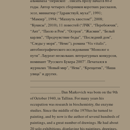
альманаха “Перископ” . Писать прозу начал в 80-е
годы. Автор четырех сборников коротких рассказов,
эссе, миниатюр (“Здравствуй, муха!”, 1991;
“Мамзер”, 1994; “Махнуть хвостом!”, 2008;
“Кукисы”, 2010), 11 повестей (“ЛЧК”, “Перебежчик”,
“Ант”, “Паоло и Рем”, “Остров”, “Жасмин”, “Белый
карлик”, “Предчувствие беды”, “Последний дом”,
“Следы у моря”, “Немо”), романа “Vis vitalis”,
автобиографического исследования “Монолог о
пути”. Лауреат нескольких литературных конкурсов,
номинант "Русского Букера 2007". Печатался в
журналах "Новый мир", “Нева”, “Крещатик”, “Наша
улица” и других.
......................................................................................
.......................................................................................................
................................... Dan Markovich was born on the 9th
of October 1940, in Tallinn. For many years his
occupation was research in biochemistry, the enzyme
studies. Since the middle of the 1970ies he turned to
painting, and by now is the author of several hundreds of
paintings, and a great number of drawings. He had about
20 solo exhibitions, displaying his paintings, drawings,