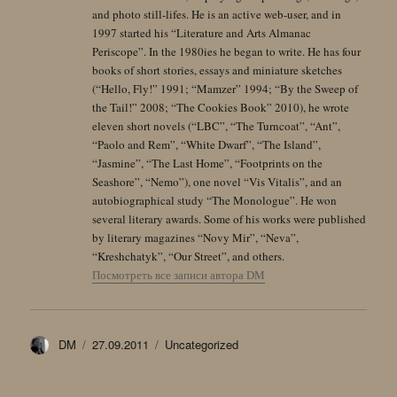
and photo still-lifes. He is an active web-user, and in
1997 started his “Literature and Arts Almanac
Periscope”. In the 1980ies he began to write. He has four
books of short stories, essays and miniature sketches
(“Hello, Fly!” 1991; “Mamzer” 1994; “By the Sweep of
the Tail!” 2008; “The Cookies Book” 2010), he wrote
eleven short novels (“LBC”, “The Turncoat”, “Ant”,
“Paolo and Rem”, “White Dwarf”, “The Island”,
“Jasmine”, “The Last Home”, “Footprints on the
Seashore”, “Nemo”), one novel “Vis Vitalis”, and an
autobiographical study “The Monologue”. He won
several literary awards. Some of his works were published
by literary magazines “Novy Mir”, “Neva”,
“Kreshchatyk”, “Our Street”, and others.
Посмотреть все записи автора DM
Автор
Опубликовано
Рубрики
DM
27.09.2011
Uncategorized