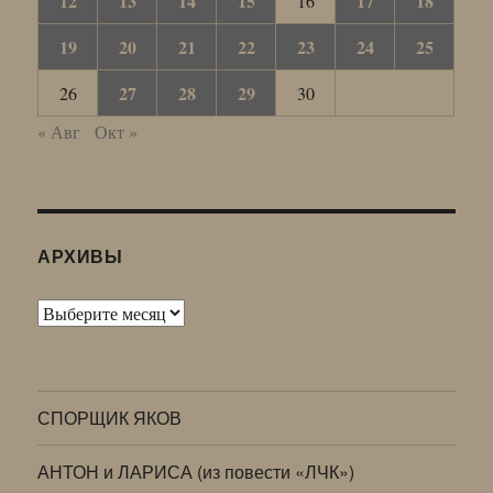
12
13
14
15
17
18
16
19
20
21
22
23
24
25
27
28
29
26
30
« Авг
Окт »
АРХИВЫ
Архивы
СПОРЩИК ЯКОВ
АНТОН и ЛАРИСА (из повести «ЛЧК»)