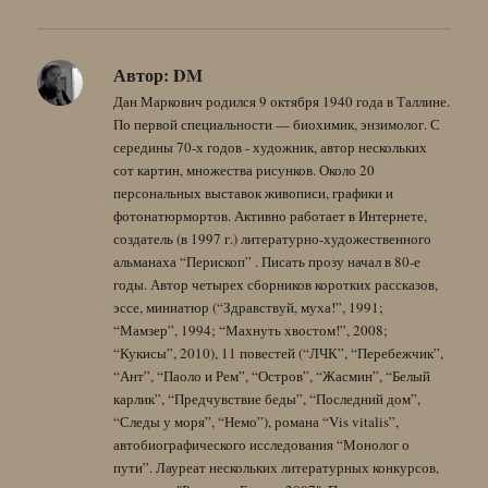
Автор:
DM
Дан Маркович родился 9 октября 1940 года в Таллине.
По первой специальности — биохимик, энзимолог. С
середины 70-х годов - художник, автор нескольких
сот картин, множества рисунков. Около 20
персональных выставок живописи, графики и
фотонатюрмортов. Активно работает в Интернете,
создатель (в 1997 г.) литературно-художественного
альманаха “Перископ” . Писать прозу начал в 80-е
годы. Автор четырех сборников коротких рассказов,
эссе, миниатюр (“Здравствуй, муха!”, 1991;
“Мамзер”, 1994; “Махнуть хвостом!”, 2008;
“Кукисы”, 2010), 11 повестей (“ЛЧК”, “Перебежчик”,
“Ант”, “Паоло и Рем”, “Остров”, “Жасмин”, “Белый
карлик”, “Предчувствие беды”, “Последний дом”,
“Следы у моря”, “Немо”), романа “Vis vitalis”,
автобиографического исследования “Монолог о
пути”. Лауреат нескольких литературных конкурсов,