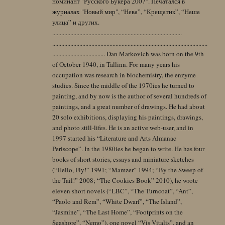
номинант "Русского Букера 2007". Печатался в
журналах "Новый мир", “Нева”, “Крещатик”, “Наша
улица” и других.
......................................................................................
.......................................................................................................
................................... Dan Markovich was born on the 9th
of October 1940, in Tallinn. For many years his
occupation was research in biochemistry, the enzyme
studies. Since the middle of the 1970ies he turned to
painting, and by now is the author of several hundreds of
paintings, and a great number of drawings. He had about
20 solo exhibitions, displaying his paintings, drawings,
and photo still-lifes. He is an active web-user, and in
1997 started his “Literature and Arts Almanac
Periscope”. In the 1980ies he began to write. He has four
books of short stories, essays and miniature sketches
(“Hello, Fly!” 1991; “Mamzer” 1994; “By the Sweep of
the Tail!” 2008; “The Cookies Book” 2010), he wrote
eleven short novels (“LBC”, “The Turncoat”, “Ant”,
“Paolo and Rem”, “White Dwarf”, “The Island”,
“Jasmine”, “The Last Home”, “Footprints on the
Seashore”, “Nemo”), one novel “Vis Vitalis”, and an