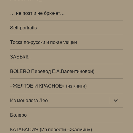
… не поэт и не брюнет…
Self-portraits
Тоска по-русски и по-англицки
ЗАБЫЛ!..
BOLERO Перевод Е.А.Валентиновой)
«ЖЕЛТОЕ И КРАСНОЕ» (из книги)
раскрыт
Из монолога Лео
дочернее
меню
Болеро
КАТАВАСИЯ (Из повести «Жасмин»)