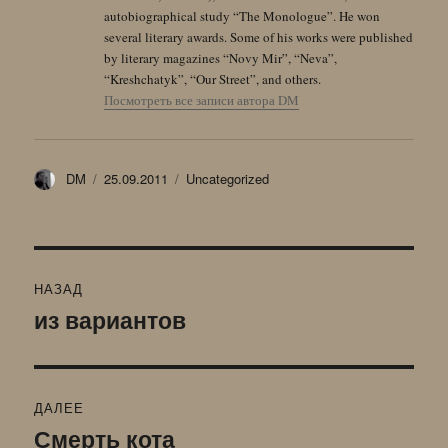
autobiographical study “The Monologue”. He won
several literary awards. Some of his works were published
by literary magazines “Novy Mir”, “Neva”,
“Kreshchatyk”, “Our Street”, and others.
Посмотреть все записи автора DM
Автор
Опубликовано
Рубрики
DM
25.09.2011
Uncategorized
Навигация
НАЗАД
по
из вариантов
Предыдущая
запись:
записям
ДАЛЕЕ
Смерть кота
Следующая