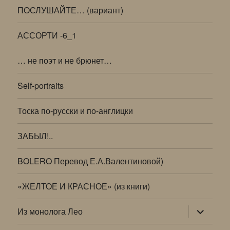
ПОСЛУШАЙТЕ… (вариант)
АССОРТИ -6_1
… не поэт и не брюнет…
Self-portraits
Тоска по-русски и по-англицки
ЗАБЫЛ!..
BOLERO Перевод Е.А.Валентиновой)
«ЖЕЛТОЕ И КРАСНОЕ» (из книги)
раскрыт
Из монолога Лео
дочернее
меню