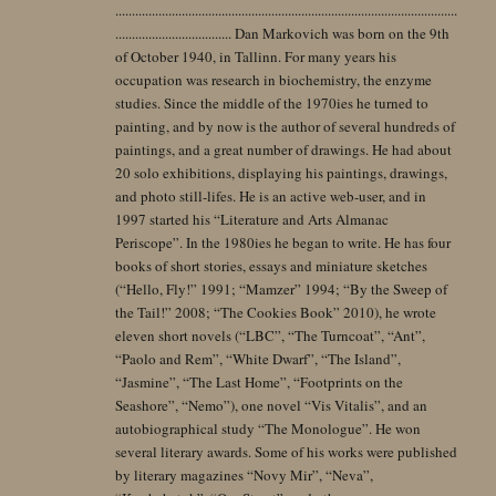
.......................................................................................................
................................... Dan Markovich was born on the 9th
of October 1940, in Tallinn. For many years his
occupation was research in biochemistry, the enzyme
studies. Since the middle of the 1970ies he turned to
painting, and by now is the author of several hundreds of
paintings, and a great number of drawings. He had about
20 solo exhibitions, displaying his paintings, drawings,
and photo still-lifes. He is an active web-user, and in
1997 started his “Literature and Arts Almanac
Periscope”. In the 1980ies he began to write. He has four
books of short stories, essays and miniature sketches
(“Hello, Fly!” 1991; “Mamzer” 1994; “By the Sweep of
the Tail!” 2008; “The Cookies Book” 2010), he wrote
eleven short novels (“LBC”, “The Turncoat”, “Ant”,
“Paolo and Rem”, “White Dwarf”, “The Island”,
“Jasmine”, “The Last Home”, “Footprints on the
Seashore”, “Nemo”), one novel “Vis Vitalis”, and an
autobiographical study “The Monologue”. He won
several literary awards. Some of his works were published
by literary magazines “Novy Mir”, “Neva”,