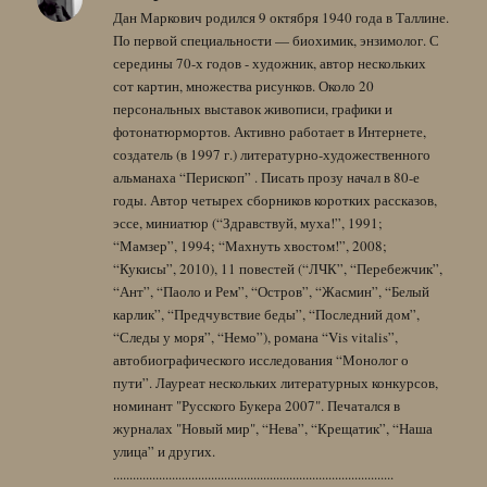
Дан Маркович родился 9 октября 1940 года в Таллине.
По первой специальности — биохимик, энзимолог. С
середины 70-х годов - художник, автор нескольких
сот картин, множества рисунков. Около 20
персональных выставок живописи, графики и
фотонатюрмортов. Активно работает в Интернете,
создатель (в 1997 г.) литературно-художественного
альманаха “Перископ” . Писать прозу начал в 80-е
годы. Автор четырех сборников коротких рассказов,
эссе, миниатюр (“Здравствуй, муха!”, 1991;
“Мамзер”, 1994; “Махнуть хвостом!”, 2008;
“Кукисы”, 2010), 11 повестей (“ЛЧК”, “Перебежчик”,
“Ант”, “Паоло и Рем”, “Остров”, “Жасмин”, “Белый
карлик”, “Предчувствие беды”, “Последний дом”,
“Следы у моря”, “Немо”), романа “Vis vitalis”,
автобиографического исследования “Монолог о
пути”. Лауреат нескольких литературных конкурсов,
номинант "Русского Букера 2007". Печатался в
журналах "Новый мир", “Нева”, “Крещатик”, “Наша
улица” и других.
......................................................................................