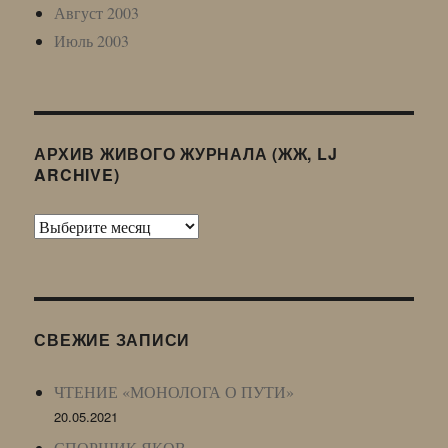
Август 2003
Июль 2003
АРХИВ ЖИВОГО ЖУРНАЛА (ЖЖ, LJ
ARCHIVE)
Архив
Живого
Журнала
(ЖЖ,
LJ
СВЕЖИЕ ЗАПИСИ
Archive)
ЧТЕНИЕ «МОНОЛОГА О ПУТИ»
20.05.2021
СПОРЩИК ЯКОВ