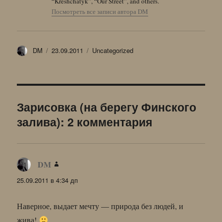
“Kreshchatyk”, “Our Street”, and others.
Посмотреть все записи автора DM
Автор
Опубликовано
Рубрики
DM
23.09.2011
Uncategorized
Зарисовка (на берегу Финского
залива): 2 комментария
DM
:
25.09.2011 в 4:34 дп
Наверное, выдает мечту — природа без людей, и
жива!