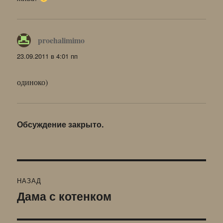
proehalimimo
:
23.09.2011 в 4:01 пп
одиноко)
Обсуждение закрыто.
Навигация
НАЗАД
по
Дама с котенком
Предыдущая
запись:
записям