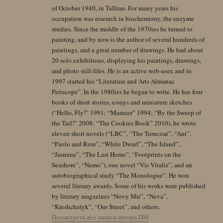
of October 1940, in Tallinn. For many years his
occupation was research in biochemistry, the enzyme
studies. Since the middle of the 1970ies he turned to
painting, and by now is the author of several hundreds of
paintings, and a great number of drawings. He had about
20 solo exhibitions, displaying his paintings, drawings,
and photo still-lifes. He is an active web-user, and in
1997 started his “Literature and Arts Almanac
Periscope”. In the 1980ies he began to write. He has four
books of short stories, essays and miniature sketches
(“Hello, Fly!” 1991; “Mamzer” 1994; “By the Sweep of
the Tail!” 2008; “The Cookies Book” 2010), he wrote
eleven short novels (“LBC”, “The Turncoat”, “Ant”,
“Paolo and Rem”, “White Dwarf”, “The Island”,
“Jasmine”, “The Last Home”, “Footprints on the
Seashore”, “Nemo”), one novel “Vis Vitalis”, and an
autobiographical study “The Monologue”. He won
several literary awards. Some of his works were published
by literary magazines “Novy Mir”, “Neva”,
“Kreshchatyk”, “Our Street”, and others.
Посмотреть все записи автора DM