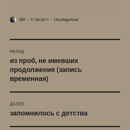
Автор
Опубликовано
Рубрики
DM
11.09.2011
Uncategorized
Навигация
НАЗАД
по
из проб, не имевших
Предыдущая
продолжения (запись
запись:
записям
временная)
ДАЛЕЕ
запомнилось с детства
Следующая
запись: