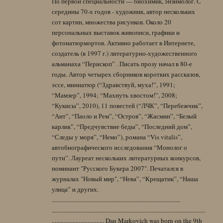
По первой специальности — биохимик, энзимолог. С
середины 70-х годов - художник, автор нескольких
сот картин, множества рисунков. Около 20
персональных выставок живописи, графики и
фотонатюрмортов. Активно работает в Интернете,
создатель (в 1997 г.) литературно-художественного
альманаха “Перископ” . Писать прозу начал в 80-е
годы. Автор четырех сборников коротких рассказов,
эссе, миниатюр (“Здравствуй, муха!”, 1991;
“Мамзер”, 1994; “Махнуть хвостом!”, 2008;
“Кукисы”, 2010), 11 повестей (“ЛЧК”, “Перебежчик”,
“Ант”, “Паоло и Рем”, “Остров”, “Жасмин”, “Белый
карлик”, “Предчувствие беды”, “Последний дом”,
“Следы у моря”, “Немо”), романа “Vis vitalis”,
автобиографического исследования “Монолог о
пути”. Лауреат нескольких литературных конкурсов,
номинант "Русского Букера 2007". Печатался в
журналах "Новый мир", “Нева”, “Крещатик”, “Наша
улица” и других.
......................................................................................
.......................................................................................................
................................... Dan Markovich was born on the 9th