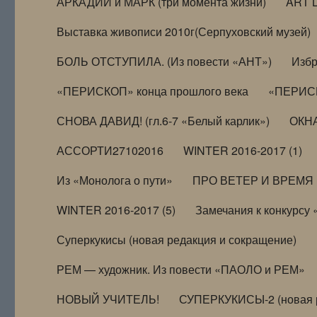
АРКАДИЙ и МАРК (три момента жизни)
ART 
Выставка живописи 2010г(Серпуховский музей)
БОЛЬ ОТСТУПИЛА. (Из повести «АНТ»)
Избр
«ПЕРИСКОП» конца прошлого века
«ПЕРИСК
СНОВА ДАВИД! (гл.6-7 «Белый карлик»)
ОКНА
АССОРТИ27102016
WINTER 2016-2017 (1)
Из «Монолога о пути»
ПРО ВЕТЕР И ВРЕМЯ (и
WINTER 2016-2017 (5)
Замечания к конкурсу
Суперкукисы (новая редакция и сокращение)
РЕМ — художник. Из повести «ПАОЛО и РЕМ»
НОВЫЙ УЧИТЕЛЬ!
СУПЕРКУКИСЫ-2 (новая 