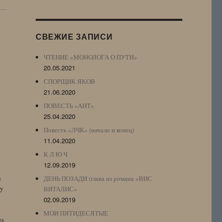
Журнала
(ЖЖ,
LJ
СВЕЖИЕ ЗАПИСИ
Archive)
ЧТЕНИЕ «МОНОЛОГА О ПУТИ»
20.05.2021
СПОРЩИК ЯКОВ
21.06.2020
ПОВЕСТЬ «АНТ»
25.04.2020
Повесть «ЛЧК» (начало и конец)
11.04.2020
К Л Ю Ч
12.09.2019
n
ДЕНЬ ПОЗАДИ (глава из романа «ВИС
by
ВИТАЛИС»
02.09.2019
МОИ ПЯТИДЕСЯТЫЕ
es