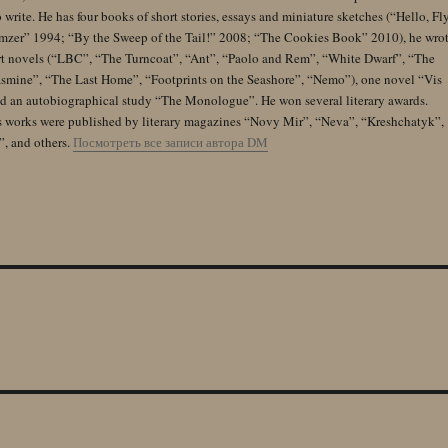
 write. He has four books of short stories, essays and miniature sketches (“Hello, Fl
zer” 1994; “By the Sweep of the Tail!” 2008; “The Cookies Book” 2010), he wro
rt novels (“LBC”, “The Turncoat”, “Ant”, “Paolo and Rem”, “White Dwarf”, “The
Jasmine”, “The Last Home”, “Footprints on the Seashore”, “Nemo”), one novel “Vis
and an autobiographical study “The Monologue”. He won several literary awards.
s works were published by literary magazines “Novy Mir”, “Neva”, “Kreshchatyk”,
”, and others.
Посмотреть все записи автора DM