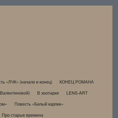
ть «ЛЧК» (начало и конец)
КОНЕЦ РОМАНА
Валентиновой)
В зоопарке
LENS-ART
дом»
Повесть «Белый карлик»
Про старые времена