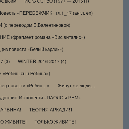
кс/дюйм
ИСКУССТВО (1977 — 2015 гг)
Повесть «ПЕРЕБЕЖЧИК» гл.1_17 (англ. en)
(с переводом Е.Валентиновой)
ИЕ (фрагмент романа «Вис виталис»)
(из повести «Белый карлик»)
7 (3)
WINTER 2016-2017 (4)
 «Робин, сын Робина»)
нец повести «Робин…»
Живут же люди…
удожник. Из повести «ПАОЛО и РЕМ»
ДАРВИНА!
ТЕОРИЯ АРКАДИЯ
КО ЖИВИТЕ!
ТОЛЬКО ЖИВИТЕ!