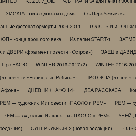
LIMITED
KOZLOV_OIL
Ч/Б ГРАФИКА для печати 300пи
ХИСАРЯ: около дома и в доме
О «Перебежчике»
анные фотонатюрморты 2009-2011
ТОЛСТЫЙ и ТОНКИЙ 
ОП» конца прошлого века
Из папки START-1
ЗАТМЕН
 и ДВЕРИ (фрагмент повести «Остров»)
ЗАЕЦ и ДАВИД 
Про ВАСЮ
WINTER 2016-2017 (2)
WINTER 2016-201
з повести «Робин, сын Робина»)
ПРО ОКНА (из повести
 «Афоня»
ДНЕВНИК «АФОНИ»
ДВА РАССКАЗА
Ко
РЕМ — художник. Из повести «ПАОЛО и РЕМ»
РЕМ — х
РЕМ — художник. Из повести «ПАОЛО и РЕМ»
УБЕЙ 
редакция)
СУПЕРКУКИСЫ-2 (новая редакция)
ТОЛЬ