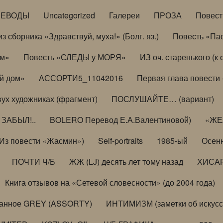
РЕВОДЫ
Uncategorized
Галереи
ПРОЗА
Повес
з сборника «Здравствуй, муха!» (Болг. яз.)
Повесть «Па
ом»
Повесть «СЛЕДЫ у МОРЯ»
ИЗ оч. старенького (
й дом»
АССОРТИ5_11042016
Первая глава повести
вух художниках (фрагмент)
ПОСЛУШАЙТЕ… (вариант)
ЗАБЫЛ!..
BOLERO Перевод Е.А.Валентиновой)
«ЖЕЛ
Из повести «Жасмин»)
Self-portraits
1985-ый
Осенн
ПОЧТИ Ч/Б
ЖЖ (LJ) десять лет тому назад
ХИСА
Книга отзывов на «Сетевой словесности» (до 2004 года)
анное GREY (ASSORTY)
ИНТИМИЗМ (заметки об искусс