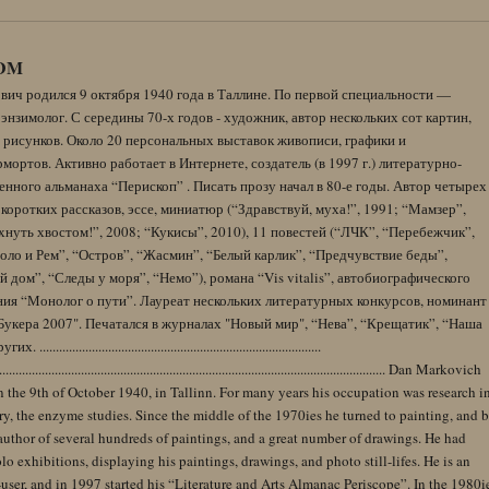
DM
вич родился 9 октября 1940 года в Таллине. По первой специальности —
энзимолог. С середины 70-х годов - художник, автор нескольких сот картин,
 рисунков. Около 20 персональных выставок живописи, графики и
ортов. Активно работает в Интернете, создатель (в 1997 г.) литературно-
нного альманаха “Перископ” . Писать прозу начал в 80-е годы. Автор четырех
коротких рассказов, эссе, миниатюр (“Здравствуй, муха!”, 1991; “Мамзер”,
нуть хвостом!”, 2008; “Кукисы”, 2010), 11 повестей (“ЛЧК”, “Перебежчик”,
оло и Рем”, “Остров”, “Жасмин”, “Белый карлик”, “Предчувствие беды”,
 дом”, “Следы у моря”, “Немо”), романа “Vis vitalis”, автобиографического
ния “Монолог о пути”. Лауреат нескольких литературных конкурсов, номинант
Букера 2007". Печатался в журналах "Новый мир", “Нева”, “Крещатик”, “Наша
......................................................................................
........................................................................................................................ Dan Markovich
 the 9th of October 1940, in Tallinn. For many years his occupation was research i
y, the enzyme studies. Since the middle of the 1970ies he turned to painting, and 
author of several hundreds of paintings, and a great number of drawings. He had
lo exhibitions, displaying his paintings, drawings, and photo still-lifes. He is an
user, and in 1997 started his “Literature and Arts Almanac Periscope”. In the 1980i