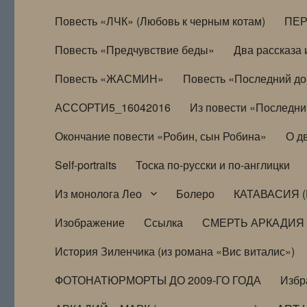
Повесть «ЛЧК» (Любовь к черным котам)
ПЕ
Повесть «Предчувствие беды»
Два рассказа и
Повесть «ЖАСМИН»
Повесть «Последний д
АССОРТИ5_16042016
Из повести «Последни
Окончание повести «Робин, сын Робина»
О д
Self-portraits
Тоска по-русски и по-англицки
Из монолога Лео
Болеро
КАТАВАСИЯ (
Изображение
Ссылка
СМЕРТЬ АРКАДИЯ
История Зиленчика (из романа «Вис виталис»)
ФОТОНАТЮРМОРТЫ ДО 2009-ГО ГОДА
Избр