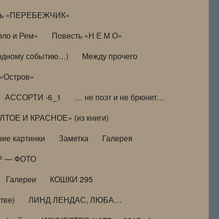
ть «ПЕРЕБЕЖЧИК»
оло и Рем»
Повесть «Н Е М О»
к одному событию…)
Между прочего
 «Остров»
АССОРТИ -6_1
… не поэт и не брюнет…
ТОЕ И КРАСНОЕ» (из книги)
ие картинки
Заметка
Галерея
Р — ФОТО
Галереи
КОШКИ 295
тве)
ЛИНД ЛЕНДАС, ЛЮБА…