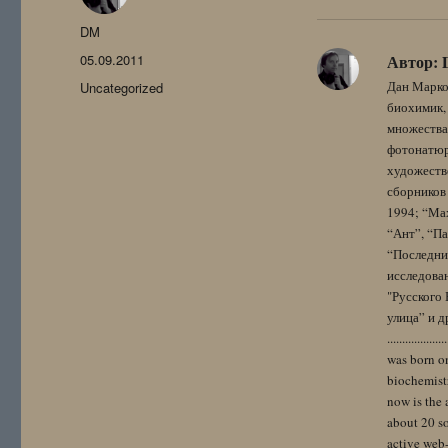
Автор
DM
Опубликовано
05.09.2011
Автор:
Рубрики
Дан Марко
Uncategorized
биохимик, 
множества
фотонатюрм
художестве
сборников 
1994; “Мах
“Ант”, “Па
“Последний
исследова
"Русского 
улица” и других. 
..................
was born on
biochemistr
now is the 
about 20 so
active web-