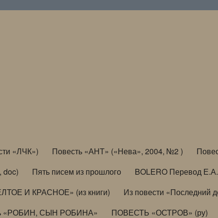
сти «ЛЧК»)
Повесть «АНТ» («Нева», 2004, №2 )
Повес
, doc)
Пять писем из прошлого
BOLERO Перевод Е.А.
ЛТОЕ И КРАСНОЕ» (из книги)
Из повести «Последний 
ь «РОБИН, СЫН РОБИНА»
ПОВЕСТЬ «ОСТРОВ» (ру)