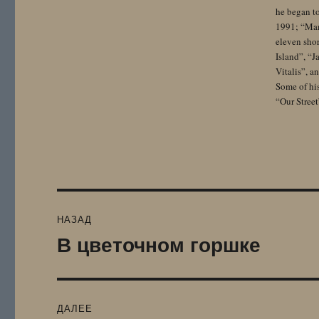
he began to
1991; “Mam
eleven sho
Island”, “
Vitalis”, 
Some of hi
“Our Street
Навигация
НАЗАД
по
В цветочном горшке
Предыдущая
запись:
записям
ДАЛЕЕ