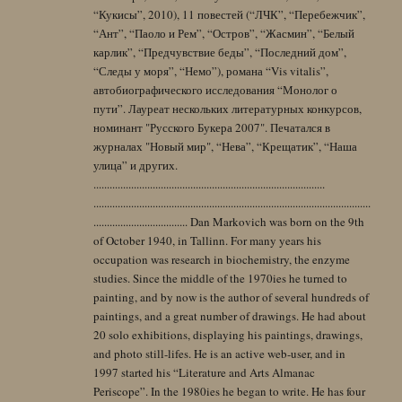
“Кукисы”, 2010), 11 повестей (“ЛЧК”, “Перебежчик”,
“Ант”, “Паоло и Рем”, “Остров”, “Жасмин”, “Белый
карлик”, “Предчувствие беды”, “Последний дом”,
“Следы у моря”, “Немо”), романа “Vis vitalis”,
автобиографического исследования “Монолог о
пути”. Лауреат нескольких литературных конкурсов,
номинант "Русского Букера 2007". Печатался в
журналах "Новый мир", “Нева”, “Крещатик”, “Наша
улица” и других.
......................................................................................
.......................................................................................................
................................... Dan Markovich was born on the 9th
of October 1940, in Tallinn. For many years his
occupation was research in biochemistry, the enzyme
studies. Since the middle of the 1970ies he turned to
painting, and by now is the author of several hundreds of
paintings, and a great number of drawings. He had about
20 solo exhibitions, displaying his paintings, drawings,
and photo still-lifes. He is an active web-user, and in
1997 started his “Literature and Arts Almanac
Periscope”. In the 1980ies he began to write. He has four