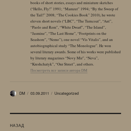
books of short stories, essays and miniature sketches
(“Hello, Fly!” 1991; “Mamzer” 1994; “By the Sweep of
the Tail!” 2008; “The Cookies Book” 2010), he wrote
eleven short novels (“LBC”, “The Turncoat”, “Ant”,
“Paolo and Rem”, “White Dwarf”, “The Island”,
“Jasmine”, “The Last Home”, “Footprints on the
Seashore”, “Nemo”), one novel “Vis Vitalis”, and an
autobiographical study “The Monologue”. He won
several literary awards. Some of his works were published
by literary magazines “Novy Mir”, “Neva”,
“Kreshchatyk”, “Our Street”, and others.
Посмотреть все записи автора DM
Автор
Опубликовано
Рубрики
DM
03.09.2011
Uncategorized
Навигация
НАЗАД