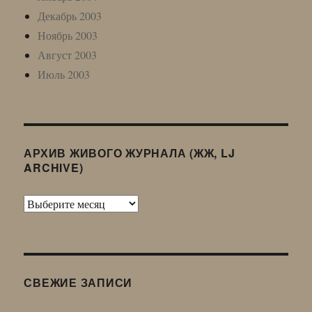
Декабрь 2003
Ноябрь 2003
Август 2003
Июль 2003
АРХИВ ЖИВОГО ЖУРНАЛА (ЖЖ, LJ
ARCHIVE)
Архив
Живого
Журнала
(ЖЖ,
LJ
СВЕЖИЕ ЗАПИСИ
Archive)