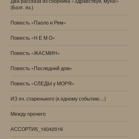
Два рассказа из сборника «Здравствуй, муха!»
(Болг. яз.)
Повесть «Паоло и Рем»
Повесть «Н Е М О»
Повесть «ЖАСМИН»
Повесть «Последний дом»
Повесть «СЛЕДЫ у МОРЯ»
ИЗ оч. старенького (к одному событию…)
Между прочего
АССОРТИ5_16042016