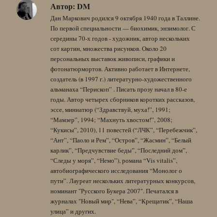
Автор:
DM
Дан Маркович родился 9 октября 1940 года в Таллине.
По первой специальности — биохимик, энзимолог. С
середины 70-х годов - художник, автор нескольких
сот картин, множества рисунков. Около 20
персональных выставок живописи, графики и
фотонатюрмортов. Активно работает в Интернете,
создатель (в 1997 г.) литературно-художественного
альманаха “Перископ” . Писать прозу начал в 80-е
годы. Автор четырех сборников коротких рассказов,
эссе, миниатюр (“Здравствуй, муха!”, 1991;
“Мамзер”, 1994; “Махнуть хвостом!”, 2008;
“Кукисы”, 2010), 11 повестей (“ЛЧК”, “Перебежчик”,
“Ант”, “Паоло и Рем”, “Остров”, “Жасмин”, “Белый
карлик”, “Предчувствие беды”, “Последний дом”,
“Следы у моря”, “Немо”), романа “Vis vitalis”,
автобиографического исследования “Монолог о
пути”. Лауреат нескольких литературных конкурсов,
номинант "Русского Букера 2007". Печатался в
журналах "Новый мир", “Нева”, “Крещатик”, “Наша
улица” и других.