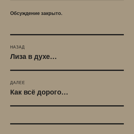
Обсуждение закрыто.
Навигация
НАЗАД
по
Лиза в духе…
Предыдущая
запись:
записям
ДАЛЕЕ
Как всё дорого…
Следующая
запись: