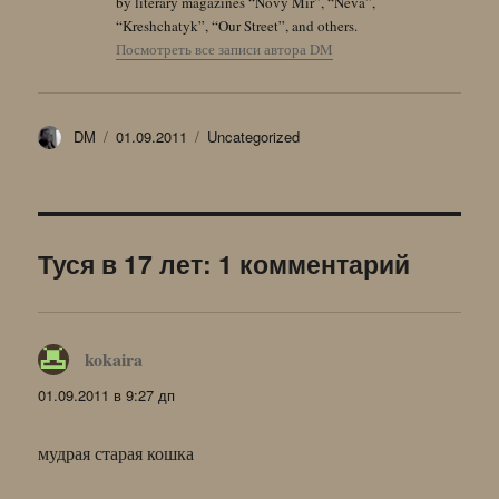
by literary magazines “Novy Mir”, “Neva”,
“Kreshchatyk”, “Our Street”, and others.
Посмотреть все записи автора DM
Автор
Опубликовано
Рубрики
DM
01.09.2011
Uncategorized
Туся в 17 лет: 1 комментарий
kokaira
:
01.09.2011 в 9:27 дп
мудрая старая кошка