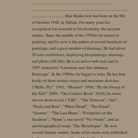
......................................................................................
.......................................................................................................
................................... Dan Markovich was born on the 9th
of October 1940, in Tallinn. For many years his
occupation was research in biochemistry, the enzyme
studies. Since the middle of the 1970ies he turned to
painting, and by now is the author of several hundreds of
paintings, and a great number of drawings. He had about
20 solo exhibitions, displaying his paintings, drawings,
and photo still-lifes. He is an active web-user, and in
1997 started his “Literature and Arts Almanac
Periscope”. In the 1980ies he began to write. He has four
books of short stories, essays and miniature sketches
(“Hello, Fly!” 1991; “Mamzer” 1994; “By the Sweep of
the Tail!” 2008; “The Cookies Book” 2010), he wrote
eleven short novels (“LBC”, “The Turncoat”, “Ant”,
“Paolo and Rem”, “White Dwarf”, “The Island”,
“Jasmine”, “The Last Home”, “Footprints on the
Seashore”, “Nemo”), one novel “Vis Vitalis”, and an
autobiographical study “The Monologue”. He won
several literary awards. Some of his works were published