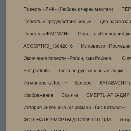
Повесть «ЛЧК» (Любовь к черным котам)
ПЕ
Повесть «Предчувствие беды»
Два рассказа и
Повесть «ЖАСМИН»
Повесть «Последний д
АССОРТИ5_16042016
Из повести «Последни
Окончание повести «Робин, сын Робина»
О д
Self-portraits
Тоска по-русски и по-англицки
Из монолога Лео
Болеро
КАТАВАСИЯ (
Изображение
Ссылка
СМЕРТЬ АРКАДИЯ
История Зиленчика (из романа «Вис виталис»)
ФОТОНАТЮРМОРТЫ ДО 2009-ГО ГОДА
Избр