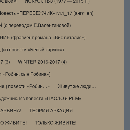
кс/дюйм
ИСКУССТВО (1977 — 2015 гг)
Повесть «ПЕРЕБЕЖЧИК» гл.1_17 (англ. en)
(с переводом Е.Валентиновой)
ИЕ (фрагмент романа «Вис виталис»)
(из повести «Белый карлик»)
7 (3)
WINTER 2016-2017 (4)
 «Робин, сын Робина»)
нец повести «Робин…»
Живут же люди…
удожник. Из повести «ПАОЛО и РЕМ»
ДАРВИНА!
ТЕОРИЯ АРКАДИЯ
КО ЖИВИТЕ!
ТОЛЬКО ЖИВИТЕ!