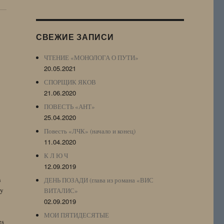
Журнала
(ЖЖ,
LJ
СВЕЖИЕ ЗАПИСИ
Archive)
ЧТЕНИЕ «МОНОЛОГА О ПУТИ»
20.05.2021
СПОРЩИК ЯКОВ
21.06.2020
ПОВЕСТЬ «АНТ»
25.04.2020
Повесть «ЛЧК» (начало и конец)
11.04.2020
К Л Ю Ч
12.09.2019
n
ДЕНЬ ПОЗАДИ (глава из романа «ВИС
by
ВИТАЛИС»
02.09.2019
МОИ ПЯТИДЕСЯТЫЕ
es