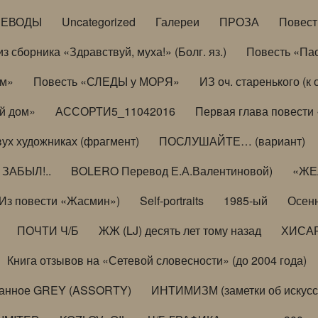
РЕВОДЫ
Uncategorized
Галереи
ПРОЗА
Повес
з сборника «Здравствуй, муха!» (Болг. яз.)
Повесть «Па
ом»
Повесть «СЛЕДЫ у МОРЯ»
ИЗ оч. старенького (
й дом»
АССОРТИ5_11042016
Первая глава повести
вух художниках (фрагмент)
ПОСЛУШАЙТЕ… (вариант)
ЗАБЫЛ!..
BOLERO Перевод Е.А.Валентиновой)
«ЖЕЛ
Из повести «Жасмин»)
Self-portraits
1985-ый
Осенн
ПОЧТИ Ч/Б
ЖЖ (LJ) десять лет тому назад
ХИСА
Книга отзывов на «Сетевой словесности» (до 2004 года)
анное GREY (ASSORTY)
ИНТИМИЗМ (заметки об искусс