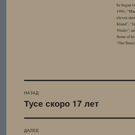
he began to
1991; “Mam
eleven sho
Island”, “
Vitalis”, 
Some of hi
“Our Street
Навигация
НАЗАД
по
Тусе скоро 17 лет
Предыдущая
запись:
записям
ДАЛЕЕ