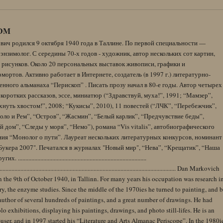
DM
вич родился 9 октября 1940 года в Таллине. По первой специальности —
энзимолог. С середины 70-х годов - художник, автор нескольких сот картин,
 рисунков. Около 20 персональных выставок живописи, графики и
ортов. Активно работает в Интернете, создатель (в 1997 г.) литературно-
нного альманаха “Перископ” . Писать прозу начал в 80-е годы. Автор четырех
коротких рассказов, эссе, миниатюр (“Здравствуй, муха!”, 1991; “Мамзер”,
нуть хвостом!”, 2008; “Кукисы”, 2010), 11 повестей (“ЛЧК”, “Перебежчик”,
оло и Рем”, “Остров”, “Жасмин”, “Белый карлик”, “Предчувствие беды”,
 дом”, “Следы у моря”, “Немо”), романа “Vis vitalis”, автобиографического
ния “Монолог о пути”. Лауреат нескольких литературных конкурсов, номинант
Букера 2007". Печатался в журналах "Новый мир", “Нева”, “Крещатик”, “Наша
......................................................................................
........................................................................................................................ Dan Markovich
 the 9th of October 1940, in Tallinn. For many years his occupation was research i
y, the enzyme studies. Since the middle of the 1970ies he turned to painting, and 
author of several hundreds of paintings, and a great number of drawings. He had
lo exhibitions, displaying his paintings, drawings, and photo still-lifes. He is an
user, and in 1997 started his “Literature and Arts Almanac Periscope”. In the 1980i