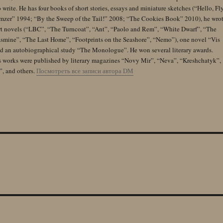
 write. He has four books of short stories, essays and miniature sketches (“Hello, Fl
zer” 1994; “By the Sweep of the Tail!” 2008; “The Cookies Book” 2010), he wro
rt novels (“LBC”, “The Turncoat”, “Ant”, “Paolo and Rem”, “White Dwarf”, “The
Jasmine”, “The Last Home”, “Footprints on the Seashore”, “Nemo”), one novel “Vis
and an autobiographical study “The Monologue”. He won several literary awards.
s works were published by literary magazines “Novy Mir”, “Neva”, “Kreshchatyk”,
”, and others.
Посмотреть все записи автора DM