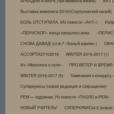
АРКАДИЙ и МАРК (три момента жизни)
ART 
Выставка живописи 2010г(Серпуховский музей)
БОЛЬ ОТСТУПИЛА. (Из повести «АНТ»)
Избр
«ПЕРИСКОП» конца прошлого века
«ПЕРИСК
СНОВА ДАВИД! (гл.6-7 «Белый карлик»)
ОКНА
АССОРТИ27102016
WINTER 2016-2017 (1)
Из «Монолога о пути»
ПРО ВЕТЕР И ВРЕМЯ (и
WINTER 2016-2017 (5)
Замечания к конкурсу
Суперкукисы (новая редакция и сокращение)
РЕМ — художник. Из повести «ПАОЛО и РЕМ»
НОВЫЙ УЧИТЕЛЬ!
СУПЕРКУКИСЫ-2 (новая 