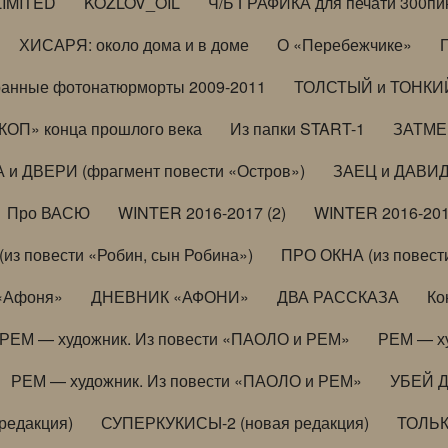
LIMITED
KOZLOV_OIL
Ч/Б ГРАФИКА для печати 300пи
ХИСАРЯ: около дома и в доме
О «Перебежчике»
анные фотонатюрморты 2009-2011
ТОЛСТЫЙ и ТОНКИЙ 
ОП» конца прошлого века
Из папки START-1
ЗАТМЕН
 и ДВЕРИ (фрагмент повести «Остров»)
ЗАЕЦ и ДАВИД 
Про ВАСЮ
WINTER 2016-2017 (2)
WINTER 2016-201
з повести «Робин, сын Робина»)
ПРО ОКНА (из повести
 «Афоня»
ДНЕВНИК «АФОНИ»
ДВА РАССКАЗА
Ко
РЕМ — художник. Из повести «ПАОЛО и РЕМ»
РЕМ — х
РЕМ — художник. Из повести «ПАОЛО и РЕМ»
УБЕЙ 
редакция)
СУПЕРКУКИСЫ-2 (новая редакция)
ТОЛЬ