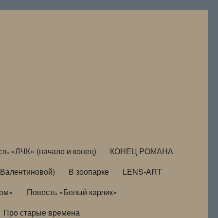
ть «ЛЧК» (начало и конец)
КОНЕЦ РОМАНА
Валентиновой)
В зоопарке
LENS-ART
дом»
Повесть «Белый карлик»
Про старые времена