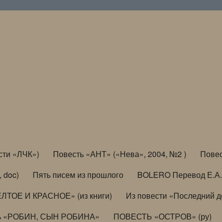
сти «ЛЧК»)
Повесть «АНТ» («Нева», 2004, №2 )
Повес
, doc)
Пять писем из прошлого
BOLERO Перевод Е.А.
ЛТОЕ И КРАСНОЕ» (из книги)
Из повести «Последний 
ь «РОБИН, СЫН РОБИНА»
ПОВЕСТЬ «ОСТРОВ» (ру)