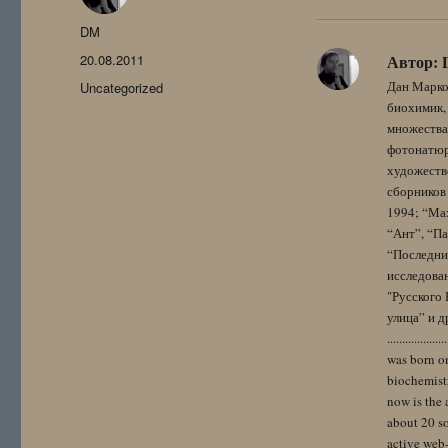
Автор
DM
Опубликовано
20.08.2011
Автор:
Рубрики
Дан Марко
Uncategorized
биохимик, 
множества
фотонатюрм
художестве
сборников 
1994; “Мах
“Ант”, “Па
“Последний
исследова
"Русского 
улица” и других. 
..................
was born on
biochemistr
now is the 
about 20 so
active web-