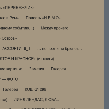
ть «ПЕРЕБЕЖЧИК»
оло и Рем»
Повесть «Н Е М О»
к одному событию…)
Между прочего
 «Остров»
АССОРТИ -6_1
… не поэт и не брюнет…
ТОЕ И КРАСНОЕ» (из книги)
ие картинки
Заметка
Галерея
Р — ФОТО
Галереи
КОШКИ 295
тве)
ЛИНД ЛЕНДАС, ЛЮБА…