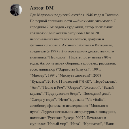
Автор:
DM
Дан Маркович родился 9 октября 1940 года в Таллине.
По первой специальности — биохимик, энзимолог. С
середины 70-х годов - художник, автор нескольких
сот картин, множества рисунков. Около 20
персональных выставок живописи, графики и
фотонатюрмортов. Активно работает в Интернете,
создатель (в 1997 г.) литературно-художественного
альманаха “Перископ” . Писать прозу начал в 80-е
годы. Автор четырех сборников коротких рассказов,
эссе, миниатюр (“Здравствуй, муха!”, 1991;
“Мамзер”, 1994; “Махнуть хвостом!”, 2008;
“Кукисы”, 2010), 11 повестей (“ЛЧК”, “Перебежчик”,
“Ант”, “Паоло и Рем”, “Остров”, “Жасмин”, “Белый
карлик”, “Предчувствие беды”, “Последний дом”,
“Следы у моря”, “Немо”), романа “Vis vitalis”,
автобиографического исследования “Монолог о
пути”. Лауреат нескольких литературных конкурсов,
номинант "Русского Букера 2007". Печатался в
журналах "Новый мир", “Нева”, “Крещатик”, “Наша