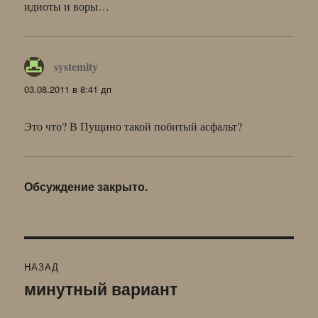
идиоты и воры…
systemity
:
03.08.2011 в 8:41 дп
Это что? В Пущино такой побитый асфальт?
Обсуждение закрыто.
Навигация
НАЗАД
по
минутный вариант
Предыдущая
запись:
записям