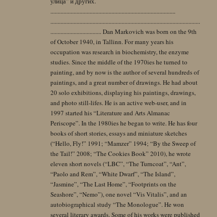
улица” и других.
......................................................................................
.......................................................................................................
................................... Dan Markovich was born on the 9th
of October 1940, in Tallinn. For many years his
occupation was research in biochemistry, the enzyme
studies. Since the middle of the 1970ies he turned to
painting, and by now is the author of several hundreds of
paintings, and a great number of drawings. He had about
20 solo exhibitions, displaying his paintings, drawings,
and photo still-lifes. He is an active web-user, and in
1997 started his “Literature and Arts Almanac
Periscope”. In the 1980ies he began to write. He has four
books of short stories, essays and miniature sketches
(“Hello, Fly!” 1991; “Mamzer” 1994; “By the Sweep of
the Tail!” 2008; “The Cookies Book” 2010), he wrote
eleven short novels (“LBC”, “The Turncoat”, “Ant”,
“Paolo and Rem”, “White Dwarf”, “The Island”,
“Jasmine”, “The Last Home”, “Footprints on the
Seashore”, “Nemo”), one novel “Vis Vitalis”, and an
autobiographical study “The Monologue”. He won
several literary awards. Some of his works were published