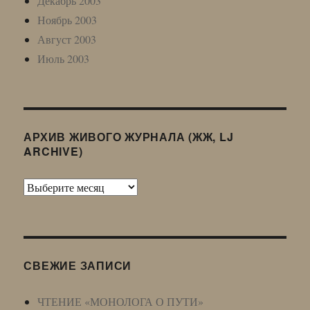
Декабрь 2003
Ноябрь 2003
Август 2003
Июль 2003
АРХИВ ЖИВОГО ЖУРНАЛА (ЖЖ, LJ
ARCHIVE)
Архив
Живого
Журнала
(ЖЖ,
LJ
СВЕЖИЕ ЗАПИСИ
Archive)
ЧТЕНИЕ «МОНОЛОГА О ПУТИ»