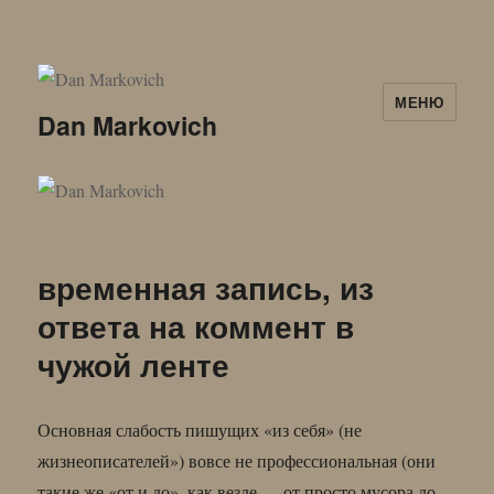
МЕНЮ
Dan Markovich
временная запись, из
ответа на коммент в
чужой ленте
Основная слабость пишущих «из себя» (не
жизнеописателей») вовсе не профессиональная (они
такие же «от и до», как везде — от просто мусора до