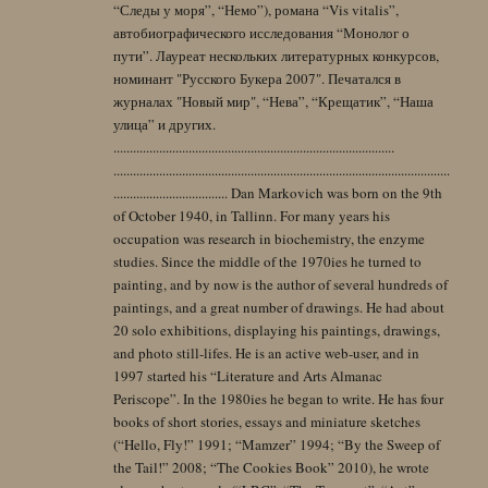
“Следы у моря”, “Немо”), романа “Vis vitalis”,
автобиографического исследования “Монолог о
пути”. Лауреат нескольких литературных конкурсов,
номинант "Русского Букера 2007". Печатался в
журналах "Новый мир", “Нева”, “Крещатик”, “Наша
улица” и других.
......................................................................................
.......................................................................................................
................................... Dan Markovich was born on the 9th
of October 1940, in Tallinn. For many years his
occupation was research in biochemistry, the enzyme
studies. Since the middle of the 1970ies he turned to
painting, and by now is the author of several hundreds of
paintings, and a great number of drawings. He had about
20 solo exhibitions, displaying his paintings, drawings,
and photo still-lifes. He is an active web-user, and in
1997 started his “Literature and Arts Almanac
Periscope”. In the 1980ies he began to write. He has four
books of short stories, essays and miniature sketches
(“Hello, Fly!” 1991; “Mamzer” 1994; “By the Sweep of
the Tail!” 2008; “The Cookies Book” 2010), he wrote