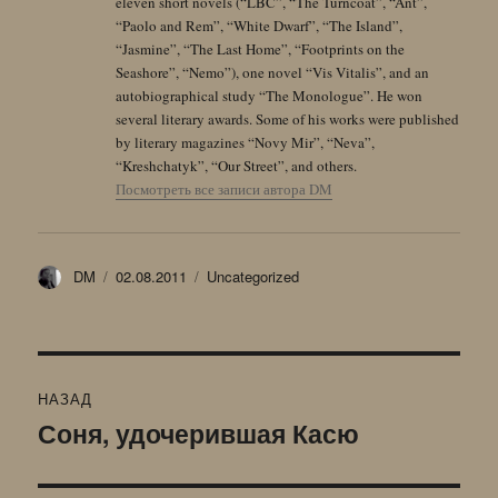
eleven short novels (“LBC”, “The Turncoat”, “Ant”,
“Paolo and Rem”, “White Dwarf”, “The Island”,
“Jasmine”, “The Last Home”, “Footprints on the
Seashore”, “Nemo”), one novel “Vis Vitalis”, and an
autobiographical study “The Monologue”. He won
several literary awards. Some of his works were published
by literary magazines “Novy Mir”, “Neva”,
“Kreshchatyk”, “Our Street”, and others.
Посмотреть все записи автора DM
Автор
Опубликовано
Рубрики
DM
02.08.2011
Uncategorized
Навигация
НАЗАД
по
Соня, удочерившая Касю
Предыдущая
запись:
записям