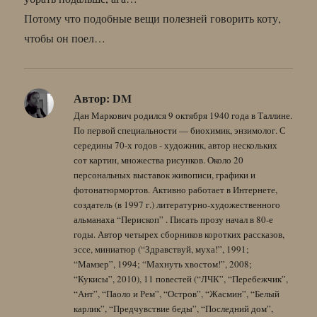
Потому что подобные вещи полезней говорить коту,
чтобы он поел…
Автор:
DM
Дан Маркович родился 9 октября 1940 года в Таллине.
По первой специальности — биохимик, энзимолог. С
середины 70-х годов - художник, автор нескольких
сот картин, множества рисунков. Около 20
персональных выставок живописи, графики и
фотонатюрмортов. Активно работает в Интернете,
создатель (в 1997 г.) литературно-художественного
альманаха “Перископ” . Писать прозу начал в 80-е
годы. Автор четырех сборников коротких рассказов,
эссе, миниатюр (“Здравствуй, муха!”, 1991;
“Мамзер”, 1994; “Махнуть хвостом!”, 2008;
“Кукисы”, 2010), 11 повестей (“ЛЧК”, “Перебежчик”,
“Ант”, “Паоло и Рем”, “Остров”, “Жасмин”, “Белый
карлик”, “Предчувствие беды”, “Последний дом”,