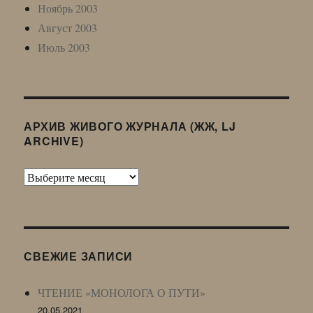
Ноябрь 2003
Август 2003
Июль 2003
АРХИВ ЖИВОГО ЖУРНАЛА (ЖЖ, LJ
ARCHIVE)
Архив
Живого
Журнала
(ЖЖ,
LJ
СВЕЖИЕ ЗАПИСИ
Archive)
ЧТЕНИЕ «МОНОЛОГА О ПУТИ»
20.05.2021