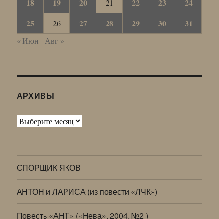
18
19
20
22
23
24
21
25
27
28
29
30
31
26
« Июн
Авг »
АРХИВЫ
Архивы
СПОРЩИК ЯКОВ
АНТОН и ЛАРИСА (из повести «ЛЧК»)
Повесть «АНТ» («Нева», 2004, №2 )