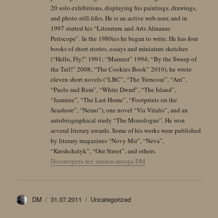
20 solo exhibitions, displaying his paintings, drawings,
and photo still-lifes. He is an active web-user, and in
1997 started his “Literature and Arts Almanac
Periscope”. In the 1980ies he began to write. He has four
books of short stories, essays and miniature sketches
(“Hello, Fly!” 1991; “Mamzer” 1994; “By the Sweep of
the Tail!” 2008; “The Cookies Book” 2010), he wrote
eleven short novels (“LBC”, “The Turncoat”, “Ant”,
“Paolo and Rem”, “White Dwarf”, “The Island”,
“Jasmine”, “The Last Home”, “Footprints on the
Seashore”, “Nemo”), one novel “Vis Vitalis”, and an
autobiographical study “The Monologue”. He won
several literary awards. Some of his works were published
by literary magazines “Novy Mir”, “Neva”,
“Kreshchatyk”, “Our Street”, and others.
Посмотреть все записи автора DM
Автор
Опубликовано
Рубрики
DM
31.07.2011
Uncategorized