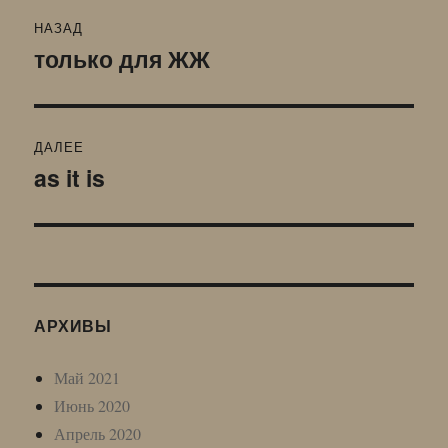
Навигация
НАЗАД
по
только для ЖЖ
Предыдущая
запись:
записям
ДАЛЕЕ
as it is
Следующая
запись:
АРХИВЫ
Май 2021
Июнь 2020
Апрель 2020