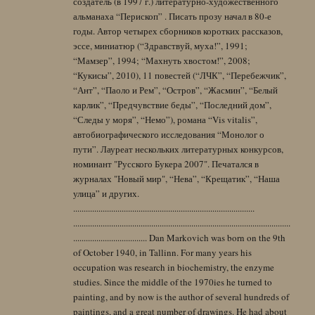
создатель (в 1997 г.) литературно-художественного
альманаха “Перископ” . Писать прозу начал в 80-е
годы. Автор четырех сборников коротких рассказов,
эссе, миниатюр (“Здравствуй, муха!”, 1991;
“Мамзер”, 1994; “Махнуть хвостом!”, 2008;
“Кукисы”, 2010), 11 повестей (“ЛЧК”, “Перебежчик”,
“Ант”, “Паоло и Рем”, “Остров”, “Жасмин”, “Белый
карлик”, “Предчувствие беды”, “Последний дом”,
“Следы у моря”, “Немо”), романа “Vis vitalis”,
автобиографического исследования “Монолог о
пути”. Лауреат нескольких литературных конкурсов,
номинант "Русского Букера 2007". Печатался в
журналах "Новый мир", “Нева”, “Крещатик”, “Наша
улица” и других.
......................................................................................
.......................................................................................................
................................... Dan Markovich was born on the 9th
of October 1940, in Tallinn. For many years his
occupation was research in biochemistry, the enzyme
studies. Since the middle of the 1970ies he turned to
painting, and by now is the author of several hundreds of
paintings, and a great number of drawings. He had about