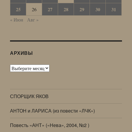
25
27
28
29
30
31
26
« Июн
Авг »
АРХИВЫ
Архивы
СПОРЩИК ЯКОВ
АНТОН и ЛАРИСА (из повести «ЛЧК»)
Повесть «АНТ» («Нева», 2004, №2 )