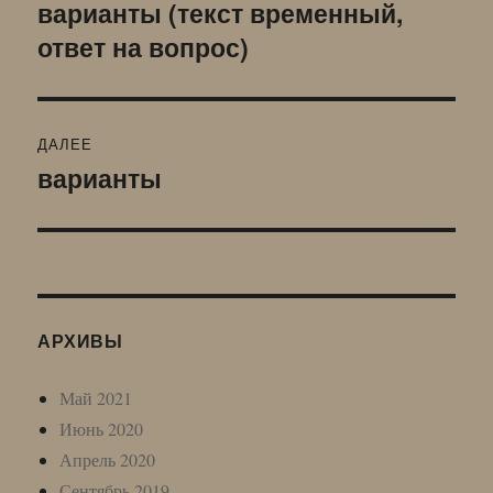
по
варианты (текст временный,
Предыдущая
ответ на вопрос)
запись:
записям
ДАЛЕЕ
варианты
Следующая
запись:
АРХИВЫ
Май 2021
Июнь 2020
Апрель 2020
Сентябрь 2019