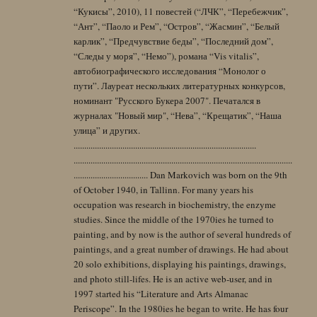
“Кукисы”, 2010), 11 повестей (“ЛЧК”, “Перебежчик”,
“Ант”, “Паоло и Рем”, “Остров”, “Жасмин”, “Белый
карлик”, “Предчувствие беды”, “Последний дом”,
“Следы у моря”, “Немо”), романа “Vis vitalis”,
автобиографического исследования “Монолог о
пути”. Лауреат нескольких литературных конкурсов,
номинант "Русского Букера 2007". Печатался в
журналах "Новый мир", “Нева”, “Крещатик”, “Наша
улица” и других.
......................................................................................
.......................................................................................................
................................... Dan Markovich was born on the 9th
of October 1940, in Tallinn. For many years his
occupation was research in biochemistry, the enzyme
studies. Since the middle of the 1970ies he turned to
painting, and by now is the author of several hundreds of
paintings, and a great number of drawings. He had about
20 solo exhibitions, displaying his paintings, drawings,
and photo still-lifes. He is an active web-user, and in
1997 started his “Literature and Arts Almanac
Periscope”. In the 1980ies he began to write. He has four