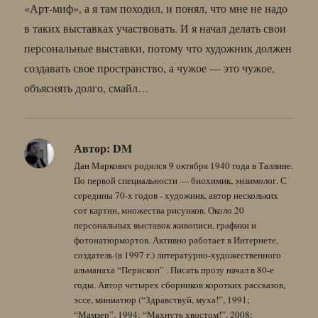
«Арт-миф», а я там походил, и понял, что мне не надо
в таких выставках участвовать. И я начал делать свои
персональные выставки, потому что художник должен
создавать свое пространство, а чужое — это чужое,
объяснять долго, смайл…
Автор:
DM
Дан Маркович родился 9 октября 1940 года в Таллине.
По первой специальности — биохимик, энзимолог. С
середины 70-х годов - художник, автор нескольких
сот картин, множества рисунков. Около 20
персональных выставок живописи, графики и
фотонатюрмортов. Активно работает в Интернете,
создатель (в 1997 г.) литературно-художественного
альманаха “Перископ” . Писать прозу начал в 80-е
годы. Автор четырех сборников коротких рассказов,
эссе, миниатюр (“Здравствуй, муха!”, 1991;
“Мамзер”, 1994; “Махнуть хвостом!”, 2008;