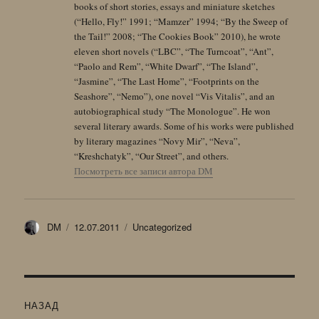
books of short stories, essays and miniature sketches
(“Hello, Fly!” 1991; “Mamzer” 1994; “By the Sweep of
the Tail!” 2008; “The Cookies Book” 2010), he wrote
eleven short novels (“LBC”, “The Turncoat”, “Ant”,
“Paolo and Rem”, “White Dwarf”, “The Island”,
“Jasmine”, “The Last Home”, “Footprints on the
Seashore”, “Nemo”), one novel “Vis Vitalis”, and an
autobiographical study “The Monologue”. He won
several literary awards. Some of his works were published
by literary magazines “Novy Mir”, “Neva”,
“Kreshchatyk”, “Our Street”, and others.
Посмотреть все записи автора DM
Автор
Опубликовано
Рубрики
DM
12.07.2011
Uncategorized
Навигация
НАЗАД