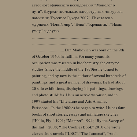
автобиографического исследования “Монолог о
пути”. Лауреат нескольких литературных конкурсов,
номинант "Русского Букера 2007". Печатался в
журналах "Новый мир", “Нева”, “Крещатик”, “Наша
улица” и других.
......................................................................................
.......................................................................................................
................................... Dan Markovich was born on the 9th
of October 1940, in Tallinn. For many years his
occupation was research in biochemistry, the enzyme
studies. Since the middle of the 1970ies he turned to
painting, and by now is the author of several hundreds of
paintings, and a great number of drawings. He had about
20 solo exhibitions, displaying his paintings, drawings,
and photo still-lifes. He is an active web-user, and in
1997 started his “Literature and Arts Almanac
Periscope”. In the 1980ies he began to write. He has four
books of short stories, essays and miniature sketches
(“Hello, Fly!” 1991; “Mamzer” 1994; “By the Sweep of
the Tail!” 2008; “The Cookies Book” 2010), he wrote
eleven short novels (“LBC”, “The Turncoat”, “Ant”,