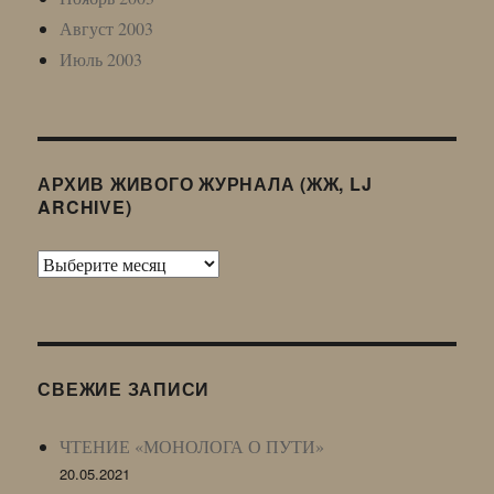
Август 2003
Июль 2003
АРХИВ ЖИВОГО ЖУРНАЛА (ЖЖ, LJ
ARCHIVE)
Архив
Живого
Журнала
(ЖЖ,
LJ
СВЕЖИЕ ЗАПИСИ
Archive)
ЧТЕНИЕ «МОНОЛОГА О ПУТИ»
20.05.2021