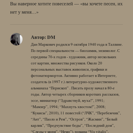
Вы наверное хотите повеселей — «вы хочете песен, их
нет у меня…»
Автор:
DM
Дан Маркович родился 9 октября 1940 года в Таллине.
По первой специальности — биохимик, энзимолог. С
середины 70-х годов - художник, автор нескольких
сот картин, множества рисунков. Около 20
персональных выставок живописи, графики и
фотонатюрмортов. Активно работает в Интернете,
создатель (в 1997 г.) литературно-художественного
альманаха “Перископ” . Писать прозу начал в 80-е
годы. Автор четырех сборников коротких рассказов,
эссе, миниатюр (“Здравствуй, муха!”, 1991;
“Мамзер”, 1994; “Махнуть хвостом!”, 2008;
“Кукисы”, 2010), 11 повестей (“ЛЧК”, “Перебежчик”,
“Ант”, “Паоло и Рем”, “Остров”, “Жасмин”, “Белый
карлик”, “Предчувствие беды”, “Последний дом”,
“Следы у моря”, “Немо”), романа “Vis vitalis”,