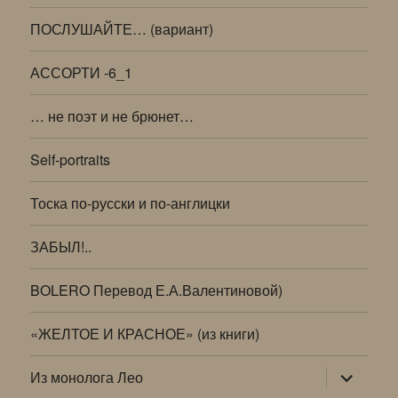
ПОСЛУШАЙТЕ… (вариант)
АССОРТИ -6_1
… не поэт и не брюнет…
Self-portraits
Тоска по-русски и по-англицки
ЗАБЫЛ!..
BOLERO Перевод Е.А.Валентиновой)
«ЖЕЛТОЕ И КРАСНОЕ» (из книги)
раскрыт
Из монолога Лео
дочернее