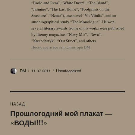
“Paolo and Rem”, “White Dwarf”, “The Island”,
“Jasmine”, “The Last Home”, “Footprints on the
Seashore”, “Nemo”), one novel “Vis Vitalis”, and an
autobiographical study “The Monologue”. He won
several literary awards. Some of his works were published
by literary magazines “Novy Mir”, “Neva”,
“Kreshchatyk”, “Our Street”, and others.
Посмотреть все записи автора DM
Автор
Опубликовано
Рубрики
DM
11.07.2011
Uncategorized
Навигация
НАЗАД
по
Прошлогодний мой плакат —
Предыдущая
«ВОДЫ!!!»
запись:
записям