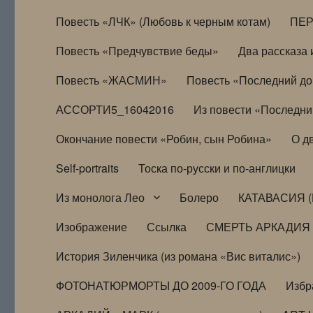
Повесть «ЛЧК» (Любовь к черным котам)
ПЕ
Повесть «Предчувствие беды»
Два рассказа и
Повесть «ЖАСМИН»
Повесть «Последний д
АССОРТИ5_16042016
Из повести «Последни
Окончание повести «Робин, сын Робина»
О д
Self-portraits
Тоска по-русски и по-англицки
Из монолога Лео
Болеро
КАТАВАСИЯ (
Изображение
Ссылка
СМЕРТЬ АРКАДИЯ
История Зиленчика (из романа «Вис виталис»)
ФОТОНАТЮРМОРТЫ ДО 2009-ГО ГОДА
Избр