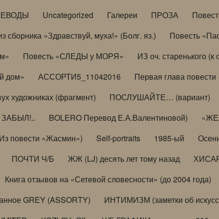
РЕВОДЫ
Uncategorized
Галереи
ПРОЗА
Повес
з сборника «Здравствуй, муха!» (Болг. яз.)
Повесть «Па
ом»
Повесть «СЛЕДЫ у МОРЯ»
ИЗ оч. старенького (
й дом»
АССОРТИ5_11042016
Первая глава повести
вух художниках (фрагмент)
ПОСЛУШАЙТЕ… (вариант)
ЗАБЫЛ!..
BOLERO Перевод Е.А.Валентиновой)
«ЖЕЛ
Из повести «Жасмин»)
Self-portraits
1985-ый
Осенн
ПОЧТИ Ч/Б
ЖЖ (LJ) десять лет тому назад
ХИСА
Книга отзывов на «Сетевой словесности» (до 2004 года)
анное GREY (ASSORTY)
ИНТИМИЗМ (заметки об искусс