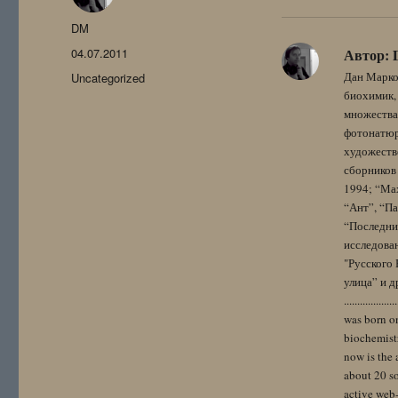
Автор
DM
Опубликовано
04.07.2011
Автор:
Рубрики
Дан Марко
Uncategorized
биохимик, 
множества
фотонатюрм
художестве
сборников 
1994; “Мах
“Ант”, “Па
“Последний
исследова
"Русского 
улица” и других. 
..................
was born on
biochemistr
now is the 
about 20 so
active web-