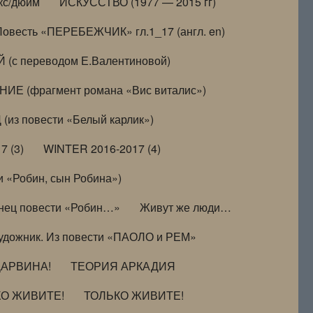
кс/дюйм
ИСКУССТВО (1977 — 2015 гг)
Повесть «ПЕРЕБЕЖЧИК» гл.1_17 (англ. en)
(с переводом Е.Валентиновой)
ИЕ (фрагмент романа «Вис виталис»)
(из повести «Белый карлик»)
7 (3)
WINTER 2016-2017 (4)
 «Робин, сын Робина»)
нец повести «Робин…»
Живут же люди…
удожник. Из повести «ПАОЛО и РЕМ»
ДАРВИНА!
ТЕОРИЯ АРКАДИЯ
КО ЖИВИТЕ!
ТОЛЬКО ЖИВИТЕ!