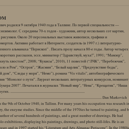
DM
вич родился 9 октября 1940 года в Таллине. По первой специальности —
энзимолог. С середины 70-х годов - художник, автор нескольких сот картин,
 рисунков. Около 20 персональных выставок живописи, графики и
ортов. Активно работает в Интернете, создатель (в 1997 г.) литературно-
нного альманаха “Перископ” . Писать прозу начал в 80-е годы. Автор четырех
коротких рассказов, эссе, миниатюр (“Здравствуй, муха!”, 1991; “Мамзер”,
нуть хвостом!”, 2008; “Кукисы”, 2010), 11 повестей (“ЛЧК”, “Перебежчик”,
оло и Рем”, “Остров”, “Жасмин”, “Белый карлик”, “Предчувствие беды”,
 дом”, “Следы у моря”, “Немо”), романа “Vis vitalis”, автобиографического
ния “Монолог о пути”. Лауреат нескольких литературных конкурсов, номинант
Букера 2007". Печатался в журналах "Новый мир", “Нева”, “Крещатик”, “Наша
......................................................................................
........................................................................................................................ Dan Markovich
 the 9th of October 1940, in Tallinn. For many years his occupation was research i
y, the enzyme studies. Since the middle of the 1970ies he turned to painting, and 
author of several hundreds of paintings, and a great number of drawings. He had
lo exhibitions, displaying his paintings, drawings, and photo still-lifes. He is an
user, and in 1997 started his “Literature and Arts Almanac Periscope”. In the 1980i