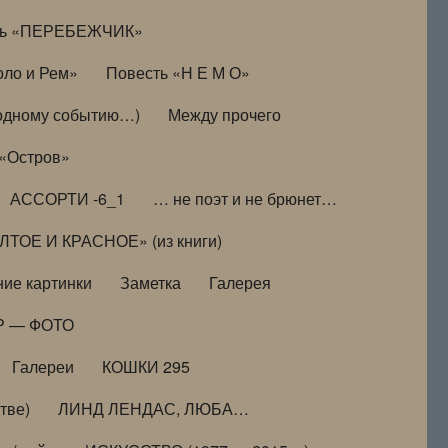
ть «ПЕРЕБЕЖЧИК»
оло и Рем»
Повесть «Н Е М О»
к одному событию…)
Между прочего
 «Остров»
АССОРТИ -6_1
… не поэт и не брюнет…
ТОЕ И КРАСНОЕ» (из книги)
ие картинки
Заметка
Галерея
Р — ФОТО
Галереи
КОШКИ 295
тве)
ЛИНД ЛЕНДАС, ЛЮБА…