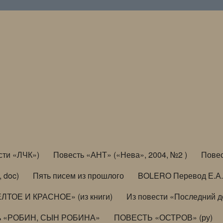
сти «ЛЧК»)
Повесть «АНТ» («Нева», 2004, №2 )
Повес
, doc)
Пять писем из прошлого
BOLERO Перевод Е.А.
ЛТОЕ И КРАСНОЕ» (из книги)
Из повести «Последний 
ь «РОБИН, СЫН РОБИНА»
ПОВЕСТЬ «ОСТРОВ» (ру)