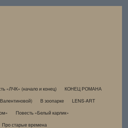
ть «ЛЧК» (начало и конец)
КОНЕЦ РОМАНА
Валентиновой)
В зоопарке
LENS-ART
дом»
Повесть «Белый карлик»
Про старые времена