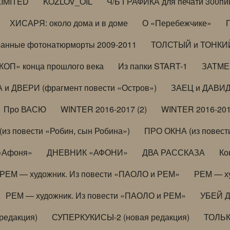
LIMITED
KOZLOV_OIL
Ч/Б ГРАФИКА для печати 300пи
ХИСАРЯ: около дома и в доме
О «Перебежчике»
анные фотонатюрморты 2009-2011
ТОЛСТЫЙ и ТОНКИЙ 
ОП» конца прошлого века
Из папки START-1
ЗАТМЕН
 и ДВЕРИ (фрагмент повести «Остров»)
ЗАЕЦ и ДАВИД 
Про ВАСЮ
WINTER 2016-2017 (2)
WINTER 2016-201
з повести «Робин, сын Робина»)
ПРО ОКНА (из повести
 «Афоня»
ДНЕВНИК «АФОНИ»
ДВА РАССКАЗА
Ко
РЕМ — художник. Из повести «ПАОЛО и РЕМ»
РЕМ — х
РЕМ — художник. Из повести «ПАОЛО и РЕМ»
УБЕЙ 
редакция)
СУПЕРКУКИСЫ-2 (новая редакция)
ТОЛЬ