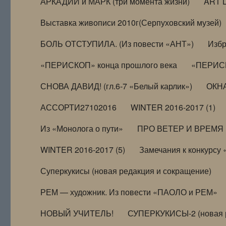
АРКАДИЙ и МАРК (три момента жизни)
ART 
Выставка живописи 2010г(Серпуховский музей)
БОЛЬ ОТСТУПИЛА. (Из повести «АНТ»)
Избр
«ПЕРИСКОП» конца прошлого века
«ПЕРИСК
СНОВА ДАВИД! (гл.6-7 «Белый карлик»)
ОКНА
АССОРТИ27102016
WINTER 2016-2017 (1)
Из «Монолога о пути»
ПРО ВЕТЕР И ВРЕМЯ (и
WINTER 2016-2017 (5)
Замечания к конкурсу
Суперкукисы (новая редакция и сокращение)
РЕМ — художник. Из повести «ПАОЛО и РЕМ»
НОВЫЙ УЧИТЕЛЬ!
СУПЕРКУКИСЫ-2 (новая 