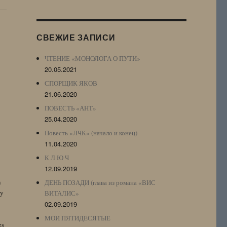
Журнала
(ЖЖ,
LJ
СВЕЖИЕ ЗАПИСИ
Archive)
ЧТЕНИЕ «МОНОЛОГА О ПУТИ»
20.05.2021
СПОРЩИК ЯКОВ
21.06.2020
ПОВЕСТЬ «АНТ»
25.04.2020
Повесть «ЛЧК» (начало и конец)
11.04.2020
К Л Ю Ч
12.09.2019
n
ДЕНЬ ПОЗАДИ (глава из романа «ВИС
by
ВИТАЛИС»
02.09.2019
МОИ ПЯТИДЕСЯТЫЕ
es