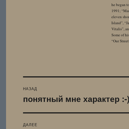
he began to
1991; “Mam
eleven sho
Island”, “
Vitalis”, 
Some of hi
“Our Street
Навигация
НАЗАД
по
понятный мне характер :-
Предыдущая
запись:
записям
ДАЛЕЕ