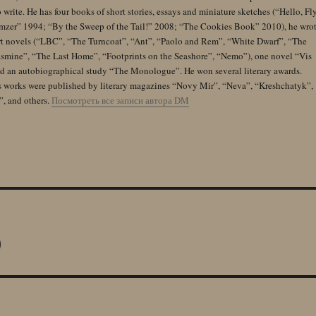
 write. He has four books of short stories, essays and miniature sketches (“Hello, Fl
zer” 1994; “By the Sweep of the Tail!” 2008; “The Cookies Book” 2010), he wro
rt novels (“LBC”, “The Turncoat”, “Ant”, “Paolo and Rem”, “White Dwarf”, “The
Jasmine”, “The Last Home”, “Footprints on the Seashore”, “Nemo”), one novel “Vis
and an autobiographical study “The Monologue”. He won several literary awards.
s works were published by literary magazines “Novy Mir”, “Neva”, “Kreshchatyk”,
”, and others.
Посмотреть все записи автора DM
)