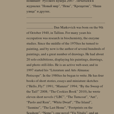
номинант "Русского Букера 2007". Печатался в
журналах "Новый мир", “Нева”, “Крещатик”, “Наша
улица” и других.
......................................................................................
.......................................................................................................
................................... Dan Markovich was born on the 9th
of October 1940, in Tallinn. For many years his
occupation was research in biochemistry, the enzyme
studies. Since the middle of the 1970ies he turned to
painting, and by now is the author of several hundreds of
paintings, and a great number of drawings. He had about
20 solo exhibitions, displaying his paintings, drawings,
and photo still-lifes. He is an active web-user, and in
1997 started his “Literature and Arts Almanac
Periscope”. In the 1980ies he began to write. He has four
books of short stories, essays and miniature sketches
(“Hello, Fly!” 1991; “Mamzer” 1994; “By the Sweep of
the Tail!” 2008; “The Cookies Book” 2010), he wrote
eleven short novels (“LBC”, “The Turncoat”, “Ant”,
“Paolo and Rem”, “White Dwarf”, “The Island”,
“Jasmine”, “The Last Home”, “Footprints on the
Seashore”, “Nemo”), one novel “Vis Vitalis”, and an