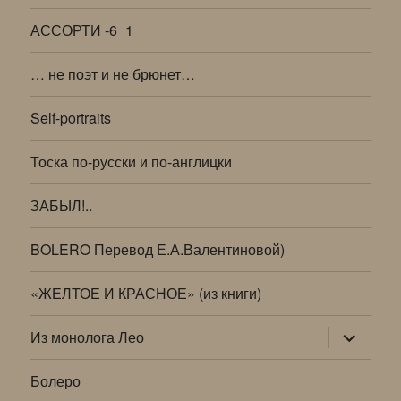
АССОРТИ -6_1
… не поэт и не брюнет…
Self-portraits
Тоска по-русски и по-англицки
ЗАБЫЛ!..
BOLERO Перевод Е.А.Валентиновой)
«ЖЕЛТОЕ И КРАСНОЕ» (из книги)
раскрыт
Из монолога Лео
дочернее
меню
Болеро