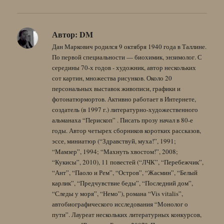
Автор:
DM
Дан Маркович родился 9 октября 1940 года в Таллине.
По первой специальности — биохимик, энзимолог. С
середины 70-х годов - художник, автор нескольких
сот картин, множества рисунков. Около 20
персональных выставок живописи, графики и
фотонатюрмортов. Активно работает в Интернете,
создатель (в 1997 г.) литературно-художественного
альманаха “Перископ” . Писать прозу начал в 80-е
годы. Автор четырех сборников коротких рассказов,
эссе, миниатюр (“Здравствуй, муха!”, 1991;
“Мамзер”, 1994; “Махнуть хвостом!”, 2008;
“Кукисы”, 2010), 11 повестей (“ЛЧК”, “Перебежчик”,
“Ант”, “Паоло и Рем”, “Остров”, “Жасмин”, “Белый
карлик”, “Предчувствие беды”, “Последний дом”,
“Следы у моря”, “Немо”), романа “Vis vitalis”,
автобиографического исследования “Монолог о
пути”. Лауреат нескольких литературных конкурсов,