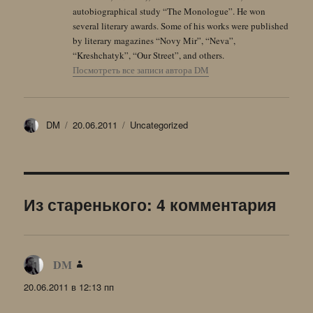
autobiographical study “The Monologue”. He won
several literary awards. Some of his works were published
by literary magazines “Novy Mir”, “Neva”,
“Kreshchatyk”, “Our Street”, and others.
Посмотреть все записи автора DM
Автор
Опубликовано
Рубрики
DM
20.06.2011
Uncategorized
Из старенького: 4 комментария
DM
:
20.06.2011 в 12:13 пп