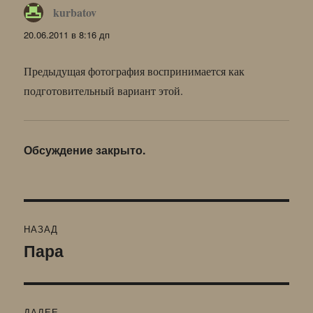
kurbatov
:
20.06.2011 в 8:16 дп
Предыдущая фотография воспринимается как
подготовительный вариант этой.
Обсуждение закрыто.
Навигация
НАЗАД
по
Пара
Предыдущая
запись:
записям
ДАЛЕЕ