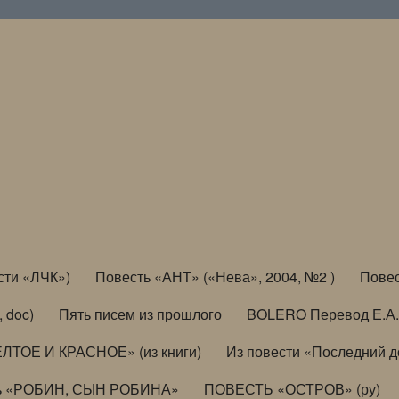
сти «ЛЧК»)
Повесть «АНТ» («Нева», 2004, №2 )
Повес
, doc)
Пять писем из прошлого
BOLERO Перевод Е.А.
ЛТОЕ И КРАСНОЕ» (из книги)
Из повести «Последний 
ь «РОБИН, СЫН РОБИНА»
ПОВЕСТЬ «ОСТРОВ» (ру)