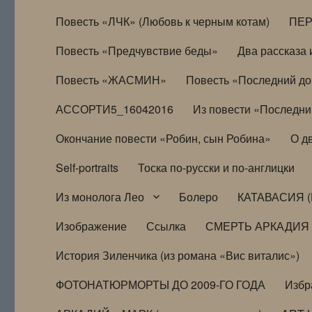
Повесть «ЛЧК» (Любовь к черным котам)
ПЕ
Повесть «Предчувствие беды»
Два рассказа и
Повесть «ЖАСМИН»
Повесть «Последний д
АССОРТИ5_16042016
Из повести «Последни
Окончание повести «Робин, сын Робина»
О д
Self-portraits
Тоска по-русски и по-англицки
Из монолога Лео
Болеро
КАТАВАСИЯ (
Изображение
Ссылка
СМЕРТЬ АРКАДИЯ
История Зиленчика (из романа «Вис виталис»)
ФОТОНАТЮРМОРТЫ ДО 2009-ГО ГОДА
Избр