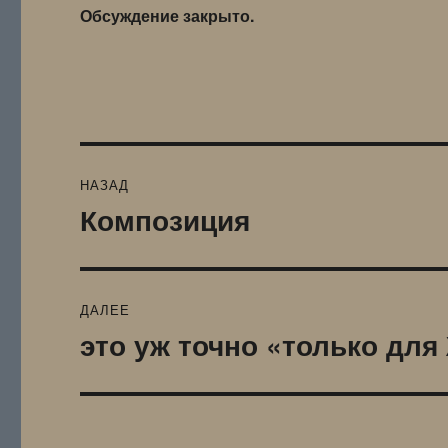
Обсуждение закрыто.
Навигация
НАЗАД
по
Композиция
Предыдущая
запись:
записям
ДАЛЕЕ
это уж точно «только дл
Следующая
запись: