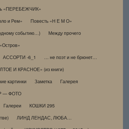
ть «ПЕРЕБЕЖЧИК»
оло и Рем»
Повесть «Н Е М О»
к одному событию…)
Между прочего
 «Остров»
АССОРТИ -6_1
… не поэт и не брюнет…
ТОЕ И КРАСНОЕ» (из книги)
ие картинки
Заметка
Галерея
Р — ФОТО
Галереи
КОШКИ 295
тве)
ЛИНД ЛЕНДАС, ЛЮБА…