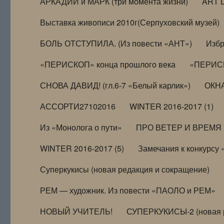
АРКАДИЙ и МАРК (три момента жизни)
ART 
Выставка живописи 2010г(Серпуховский музей)
БОЛЬ ОТСТУПИЛА. (Из повести «АНТ»)
Избр
«ПЕРИСКОП» конца прошлого века
«ПЕРИСК
СНОВА ДАВИД! (гл.6-7 «Белый карлик»)
ОКНА
АССОРТИ27102016
WINTER 2016-2017 (1)
Из «Монолога о пути»
ПРО ВЕТЕР И ВРЕМЯ (и
WINTER 2016-2017 (5)
Замечания к конкурсу
Суперкукисы (новая редакция и сокращение)
РЕМ — художник. Из повести «ПАОЛО и РЕМ»
НОВЫЙ УЧИТЕЛЬ!
СУПЕРКУКИСЫ-2 (новая 