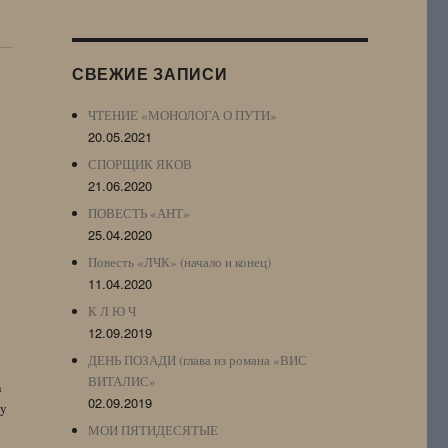
Журнала
(ЖЖ,
LJ
СВЕЖИЕ ЗАПИСИ
Archive)
ЧТЕНИЕ «МОНОЛОГА О ПУТИ»
20.05.2021
СПОРЩИК ЯКОВ
21.06.2020
ПОВЕСТЬ «АНТ»
25.04.2020
Повесть «ЛЧК» (начало и конец)
11.04.2020
К Л Ю Ч
12.09.2019
ДЕНЬ ПОЗАДИ (глава из романа «ВИС
ВИТАЛИС»
n
02.09.2019
by
МОИ ПЯТИДЕСЯТЫЕ