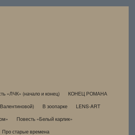
ть «ЛЧК» (начало и конец)
КОНЕЦ РОМАНА
Валентиновой)
В зоопарке
LENS-ART
дом»
Повесть «Белый карлик»
Про старые времена