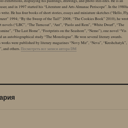
lo exhibitions, displaying his paintings, drawings, and photo still-lifes. He is an
user, and in 1997 started his “Literature and Arts Almanac Periscope”. In the 1980i
 write. He has four books of short stories, essays and miniature sketches (“Hello, Fl
zer” 1994; “By the Sweep of the Tail!” 2008; “The Cookies Book” 2010), he wro
rt novels (“LBC”, “The Turncoat”, “Ant”, “Paolo and Rem”, “White Dwarf”, “The
Jasmine”, “The Last Home”, “Footprints on the Seashore”, “Nemo”), one novel “Vis
and an autobiographical study “The Monologue”. He won several literary awards.
s works were published by literary magazines “Novy Mir”, “Neva”, “Kreshchatyk”,
”, and others.
Посмотреть все записи автора DM
ария