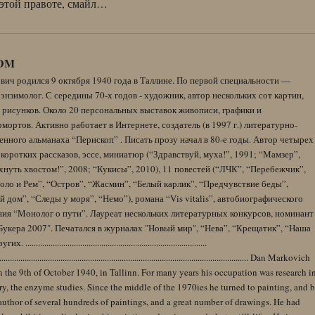
 этой правоте, смайл…
DM
вич родился 9 октября 1940 года в Таллине. По первой специальности —
энзимолог. С середины 70-х годов - художник, автор нескольких сот картин,
 рисунков. Около 20 персональных выставок живописи, графики и
ортов. Активно работает в Интернете, создатель (в 1997 г.) литературно-
нного альманаха “Перископ” . Писать прозу начал в 80-е годы. Автор четырех
коротких рассказов, эссе, миниатюр (“Здравствуй, муха!”, 1991; “Мамзер”,
нуть хвостом!”, 2008; “Кукисы”, 2010), 11 повестей (“ЛЧК”, “Перебежчик”,
оло и Рем”, “Остров”, “Жасмин”, “Белый карлик”, “Предчувствие беды”,
 дом”, “Следы у моря”, “Немо”), романа “Vis vitalis”, автобиографического
ния “Монолог о пути”. Лауреат нескольких литературных конкурсов, номинант
Букера 2007". Печатался в журналах "Новый мир", “Нева”, “Крещатик”, “Наша
......................................................................................
........................................................................................................................ Dan Markovich
 the 9th of October 1940, in Tallinn. For many years his occupation was research i
y, the enzyme studies. Since the middle of the 1970ies he turned to painting, and 
author of several hundreds of paintings, and a great number of drawings. He had