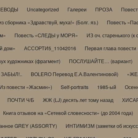
РЕВОДЫ
Uncategorized
Галереи
ПРОЗА
Повес
з сборника «Здравствуй, муха!» (Болг. яз.)
Повесть «Па
ом»
Повесть «СЛЕДЫ у МОРЯ»
ИЗ оч. старенького (
й дом»
АССОРТИ5_11042016
Первая глава повести
вух художниках (фрагмент)
ПОСЛУШАЙТЕ… (вариант)
ЗАБЫЛ!..
BOLERO Перевод Е.А.Валентиновой)
«ЖЕЛ
Из повести «Жасмин»)
Self-portraits
1985-ый
Осенн
ПОЧТИ Ч/Б
ЖЖ (LJ) десять лет тому назад
ХИСА
Книга отзывов на «Сетевой словесности» (до 2004 года)
анное GREY (ASSORTY)
ИНТИМИЗМ (заметки об искусс