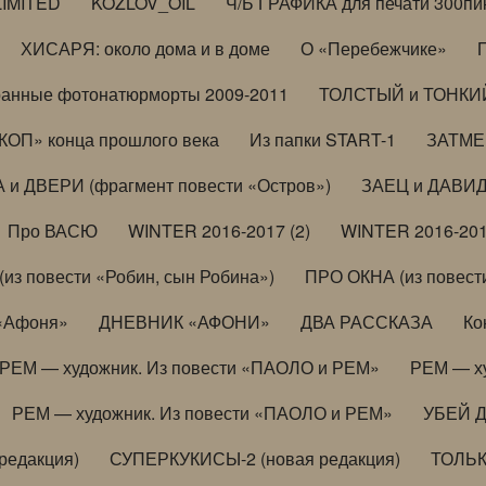
LIMITED
KOZLOV_OIL
Ч/Б ГРАФИКА для печати 300пи
ХИСАРЯ: около дома и в доме
О «Перебежчике»
анные фотонатюрморты 2009-2011
ТОЛСТЫЙ и ТОНКИЙ 
ОП» конца прошлого века
Из папки START-1
ЗАТМЕН
 и ДВЕРИ (фрагмент повести «Остров»)
ЗАЕЦ и ДАВИД 
Про ВАСЮ
WINTER 2016-2017 (2)
WINTER 2016-201
з повести «Робин, сын Робина»)
ПРО ОКНА (из повести
 «Афоня»
ДНЕВНИК «АФОНИ»
ДВА РАССКАЗА
Ко
РЕМ — художник. Из повести «ПАОЛО и РЕМ»
РЕМ — х
РЕМ — художник. Из повести «ПАОЛО и РЕМ»
УБЕЙ 
редакция)
СУПЕРКУКИСЫ-2 (новая редакция)
ТОЛЬ