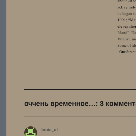
about 20 so
active web-
he began to
1991; “Mam
eleven sho
Island”, “
Vitalis”, 
Some of hi
“Our Street
оччень временное…: 3 коммент
tania_al
: