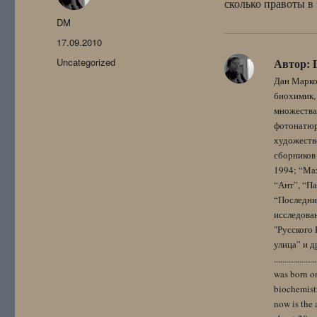
сколько правоты в
Автор
DM
Опубликовано
17.09.2010
Рубрики
Uncategorized
Автор:
Дан Марко
биохимик, 
множества
фотонатюрм
художестве
сборников 
1994; “Мах
“Ант”, “Па
“Последний
исследова
"Русского 
улица” и других. 
..................
was born on
biochemistr
now is the 