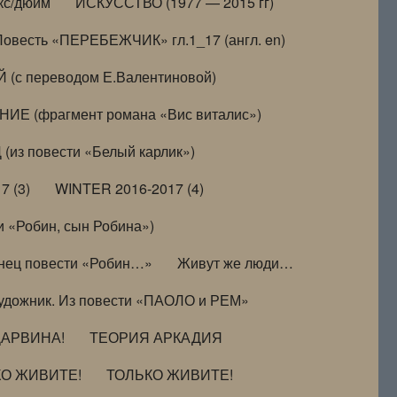
кс/дюйм
ИСКУССТВО (1977 — 2015 гг)
Повесть «ПЕРЕБЕЖЧИК» гл.1_17 (англ. en)
(с переводом Е.Валентиновой)
ИЕ (фрагмент романа «Вис виталис»)
(из повести «Белый карлик»)
7 (3)
WINTER 2016-2017 (4)
 «Робин, сын Робина»)
нец повести «Робин…»
Живут же люди…
удожник. Из повести «ПАОЛО и РЕМ»
ДАРВИНА!
ТЕОРИЯ АРКАДИЯ
КО ЖИВИТЕ!
ТОЛЬКО ЖИВИТЕ!