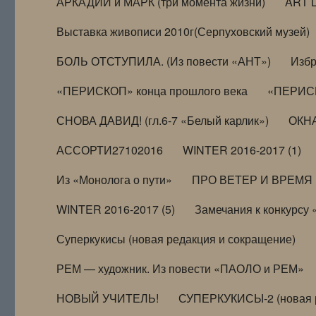
АРКАДИЙ и МАРК (три момента жизни)
ART 
Выставка живописи 2010г(Серпуховский музей)
БОЛЬ ОТСТУПИЛА. (Из повести «АНТ»)
Избр
«ПЕРИСКОП» конца прошлого века
«ПЕРИСК
СНОВА ДАВИД! (гл.6-7 «Белый карлик»)
ОКНА
АССОРТИ27102016
WINTER 2016-2017 (1)
Из «Монолога о пути»
ПРО ВЕТЕР И ВРЕМЯ (и
WINTER 2016-2017 (5)
Замечания к конкурсу
Суперкукисы (новая редакция и сокращение)
РЕМ — художник. Из повести «ПАОЛО и РЕМ»
НОВЫЙ УЧИТЕЛЬ!
СУПЕРКУКИСЫ-2 (новая 