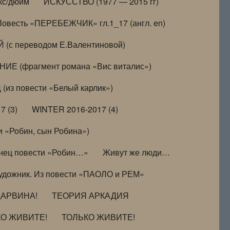
кс/дюйм
ИСКУССТВО (1977 — 2015 гг)
Повесть «ПЕРЕБЕЖЧИК» гл.1_17 (англ. en)
(с переводом Е.Валентиновой)
ИЕ (фрагмент романа «Вис виталис»)
(из повести «Белый карлик»)
7 (3)
WINTER 2016-2017 (4)
 «Робин, сын Робина»)
нец повести «Робин…»
Живут же люди…
удожник. Из повести «ПАОЛО и РЕМ»
ДАРВИНА!
ТЕОРИЯ АРКАДИЯ
КО ЖИВИТЕ!
ТОЛЬКО ЖИВИТЕ!