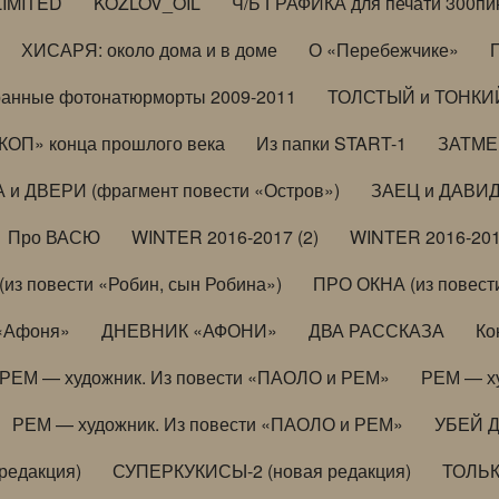
LIMITED
KOZLOV_OIL
Ч/Б ГРАФИКА для печати 300пи
ХИСАРЯ: около дома и в доме
О «Перебежчике»
анные фотонатюрморты 2009-2011
ТОЛСТЫЙ и ТОНКИЙ 
ОП» конца прошлого века
Из папки START-1
ЗАТМЕН
 и ДВЕРИ (фрагмент повести «Остров»)
ЗАЕЦ и ДАВИД 
Про ВАСЮ
WINTER 2016-2017 (2)
WINTER 2016-201
з повести «Робин, сын Робина»)
ПРО ОКНА (из повести
 «Афоня»
ДНЕВНИК «АФОНИ»
ДВА РАССКАЗА
Ко
РЕМ — художник. Из повести «ПАОЛО и РЕМ»
РЕМ — х
РЕМ — художник. Из повести «ПАОЛО и РЕМ»
УБЕЙ 
редакция)
СУПЕРКУКИСЫ-2 (новая редакция)
ТОЛЬ