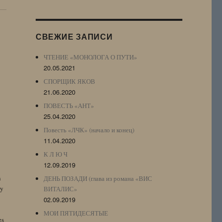
Журнала
(ЖЖ,
LJ
СВЕЖИЕ ЗАПИСИ
Archive)
ЧТЕНИЕ «МОНОЛОГА О ПУТИ»
20.05.2021
СПОРЩИК ЯКОВ
21.06.2020
ПОВЕСТЬ «АНТ»
25.04.2020
Повесть «ЛЧК» (начало и конец)
11.04.2020
К Л Ю Ч
12.09.2019
n
ДЕНЬ ПОЗАДИ (глава из романа «ВИС
by
ВИТАЛИС»
02.09.2019
МОИ ПЯТИДЕСЯТЫЕ
es