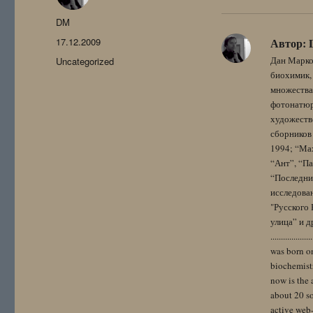
Автор
DM
Опубликовано
17.12.2009
Автор:
Рубрики
Дан Марко
Uncategorized
биохимик, 
множества
фотонатюрм
художестве
сборников 
1994; “Мах
“Ант”, “Па
“Последний
исследова
"Русского 
улица” и других. 
..................
was born on
biochemistr
now is the 
about 20 so
active web-