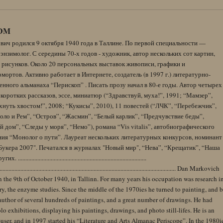
DM
вич родился 9 октября 1940 года в Таллине. По первой специальности —
энзимолог. С середины 70-х годов - художник, автор нескольких сот картин,
 рисунков. Около 20 персональных выставок живописи, графики и
ортов. Активно работает в Интернете, создатель (в 1997 г.) литературно-
нного альманаха “Перископ” . Писать прозу начал в 80-е годы. Автор четырех
коротких рассказов, эссе, миниатюр (“Здравствуй, муха!”, 1991; “Мамзер”,
нуть хвостом!”, 2008; “Кукисы”, 2010), 11 повестей (“ЛЧК”, “Перебежчик”,
оло и Рем”, “Остров”, “Жасмин”, “Белый карлик”, “Предчувствие беды”,
 дом”, “Следы у моря”, “Немо”), романа “Vis vitalis”, автобиографического
ния “Монолог о пути”. Лауреат нескольких литературных конкурсов, номинант
Букера 2007". Печатался в журналах "Новый мир", “Нева”, “Крещатик”, “Наша
......................................................................................
........................................................................................................................ Dan Markovich
 the 9th of October 1940, in Tallinn. For many years his occupation was research i
y, the enzyme studies. Since the middle of the 1970ies he turned to painting, and 
author of several hundreds of paintings, and a great number of drawings. He had
lo exhibitions, displaying his paintings, drawings, and photo still-lifes. He is an
user, and in 1997 started his “Literature and Arts Almanac Periscope”. In the 1980i