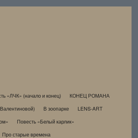
ть «ЛЧК» (начало и конец)
КОНЕЦ РОМАНА
Валентиновой)
В зоопарке
LENS-ART
дом»
Повесть «Белый карлик»
Про старые времена