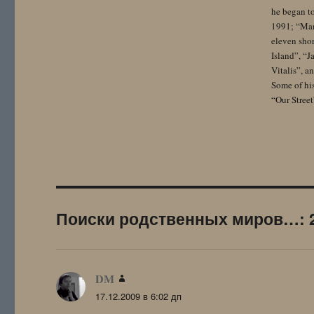
he began to
1991; “Mam
eleven sho
Island”, “
Vitalis”, 
Some of hi
“Our Street
Поиски родственных миров…: 
DM
:
17.12.2009 в 6:02 дп