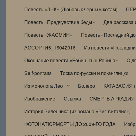
Повесть «ЛЧК» (Любовь к черным котам)
ПЕ
Повесть «Предчувствие беды»
Два рассказа и
Повесть «ЖАСМИН»
Повесть «Последний д
АССОРТИ5_16042016
Из повести «Последни
Окончание повести «Робин, сын Робина»
О д
Self-portraits
Тоска по-русски и по-англицки
Из монолога Лео
Болеро
КАТАВАСИЯ (
Изображение
Ссылка
СМЕРТЬ АРКАДИЯ
История Зиленчика (из романа «Вис виталис»)
ФОТОНАТЮРМОРТЫ ДО 2009-ГО ГОДА
Избр