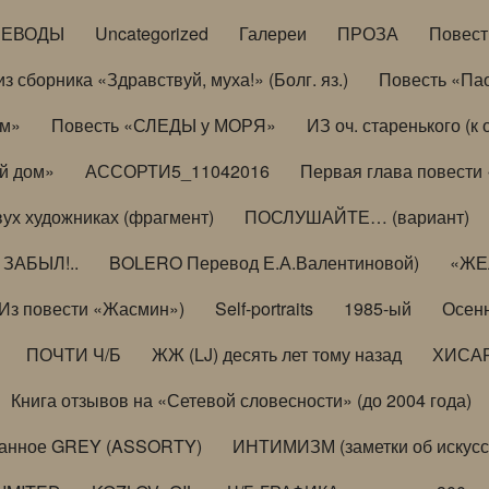
РЕВОДЫ
Uncategorized
Галереи
ПРОЗА
Повес
з сборника «Здравствуй, муха!» (Болг. яз.)
Повесть «Па
ом»
Повесть «СЛЕДЫ у МОРЯ»
ИЗ оч. старенького (
й дом»
АССОРТИ5_11042016
Первая глава повести
вух художниках (фрагмент)
ПОСЛУШАЙТЕ… (вариант)
ЗАБЫЛ!..
BOLERO Перевод Е.А.Валентиновой)
«ЖЕЛ
Из повести «Жасмин»)
Self-portraits
1985-ый
Осенн
ПОЧТИ Ч/Б
ЖЖ (LJ) десять лет тому назад
ХИСА
Книга отзывов на «Сетевой словесности» (до 2004 года)
анное GREY (ASSORTY)
ИНТИМИЗМ (заметки об искусс