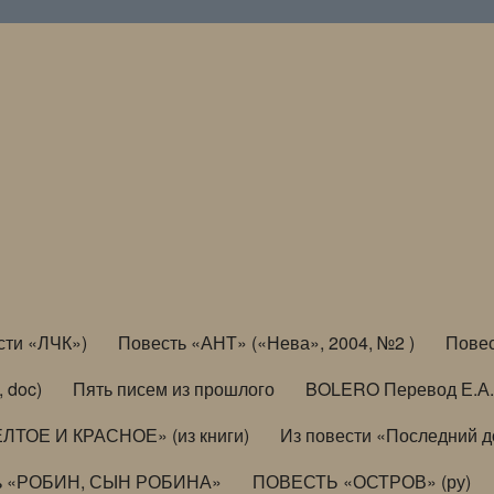
сти «ЛЧК»)
Повесть «АНТ» («Нева», 2004, №2 )
Повес
, doc)
Пять писем из прошлого
BOLERO Перевод Е.А.
ЛТОЕ И КРАСНОЕ» (из книги)
Из повести «Последний 
ь «РОБИН, СЫН РОБИНА»
ПОВЕСТЬ «ОСТРОВ» (ру)