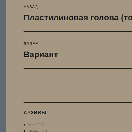
Навигация
НАЗАД
по
Пластилиновая голова (то
Предыдущая
запись:
записям
ДАЛЕЕ
Вариант
Следующая
запись:
АРХИВЫ
Май 2021
Июнь 2020