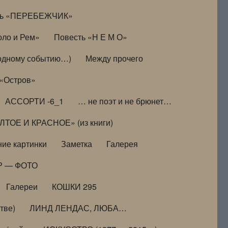
ть «ПЕРЕБЕЖЧИК»
оло и Рем»
Повесть «Н Е М О»
к одному событию…)
Между прочего
 «Остров»
АССОРТИ -6_1
… не поэт и не брюнет…
ТОЕ И КРАСНОЕ» (из книги)
ие картинки
Заметка
Галерея
Р — ФОТО
Галереи
КОШКИ 295
тве)
ЛИНД ЛЕНДАС, ЛЮБА…