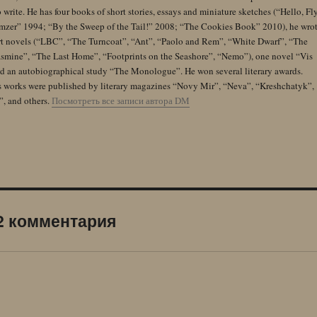
 write. He has four books of short stories, essays and miniature sketches (“Hello, Fl
zer” 1994; “By the Sweep of the Tail!” 2008; “The Cookies Book” 2010), he wro
rt novels (“LBC”, “The Turncoat”, “Ant”, “Paolo and Rem”, “White Dwarf”, “The
Jasmine”, “The Last Home”, “Footprints on the Seashore”, “Nemo”), one novel “Vis
and an autobiographical study “The Monologue”. He won several literary awards.
s works were published by literary magazines “Novy Mir”, “Neva”, “Kreshchatyk”,
”, and others.
Посмотреть все записи автора DM
2 комментария