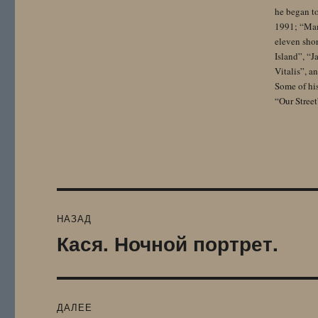
he began to
1991; “Mam
eleven sho
Island”, “
Vitalis”, 
Some of hi
“Our Street
Навигация
НАЗАД
по
Кася. Ночной портрет.
Предыдущая
запись:
записям
ДАЛЕЕ