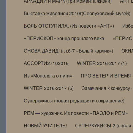
АРКАДИЙ и МАРК (три момента жизни)
ART 
Выставка живописи 2010г(Серпуховский музей)
БОЛЬ ОТСТУПИЛА. (Из повести «АНТ»)
Избр
«ПЕРИСКОП» конца прошлого века
«ПЕРИСК
СНОВА ДАВИД! (гл.6-7 «Белый карлик»)
ОКНА
АССОРТИ27102016
WINTER 2016-2017 (1)
Из «Монолога о пути»
ПРО ВЕТЕР И ВРЕМЯ (и
WINTER 2016-2017 (5)
Замечания к конкурсу
Суперкукисы (новая редакция и сокращение)
РЕМ — художник. Из повести «ПАОЛО и РЕМ»
НОВЫЙ УЧИТЕЛЬ!
СУПЕРКУКИСЫ-2 (новая 