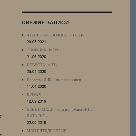
Журнала
(ЖЖ,
LJ
СВЕЖИЕ ЗАПИСИ
Archive)
ЧТЕНИЕ «МОНОЛОГА О ПУТИ»
20.05.2021
СПОРЩИК ЯКОВ
21.06.2020
ПОВЕСТЬ «АНТ»
25.04.2020
Повесть «ЛЧК» (начало и конец)
11.04.2020
К Л Ю Ч
12.09.2019
n
ДЕНЬ ПОЗАДИ (глава из романа «ВИС
by
ВИТАЛИС»
02.09.2019
МОИ ПЯТИДЕСЯТЫЕ
es