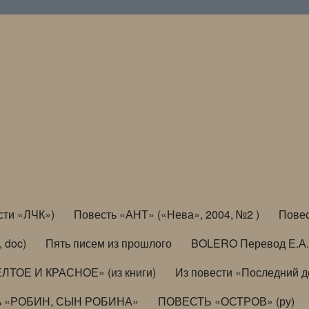
сти «ЛЧК»)
Повесть «АНТ» («Нева», 2004, №2 )
Повес
, doc)
Пять писем из прошлого
BOLERO Перевод Е.А.
ЛТОЕ И КРАСНОЕ» (из книги)
Из повести «Последний 
ь «РОБИН, СЫН РОБИНА»
ПОВЕСТЬ «ОСТРОВ» (ру)