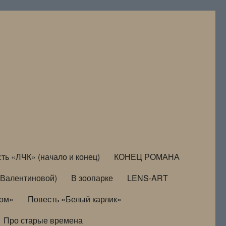
ть «ЛЧК» (начало и конец)
КОНЕЦ РОМАНА
Валентиновой)
В зоопарке
LENS-ART
дом»
Повесть «Белый карлик»
Про старые времена