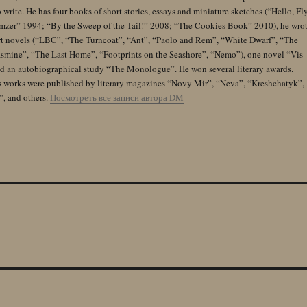
 write. He has four books of short stories, essays and miniature sketches (“Hello, Fl
zer” 1994; “By the Sweep of the Tail!” 2008; “The Cookies Book” 2010), he wro
rt novels (“LBC”, “The Turncoat”, “Ant”, “Paolo and Rem”, “White Dwarf”, “The
Jasmine”, “The Last Home”, “Footprints on the Seashore”, “Nemo”), one novel “Vis
and an autobiographical study “The Monologue”. He won several literary awards.
s works were published by literary magazines “Novy Mir”, “Neva”, “Kreshchatyk”,
”, and others.
Посмотреть все записи автора DM