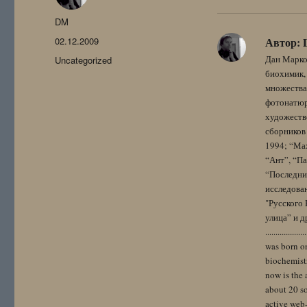
Автор
DM
Опубликовано
02.12.2009
Автор:
Рубрики
Дан Марко
Uncategorized
биохимик, 
множества
фотонатюрм
художестве
сборников 
1994; “Мах
“Ант”, “Па
“Последний
исследова
"Русского 
улица” и других. 
..................
was born on
biochemistr
now is the 
about 20 so
active web-