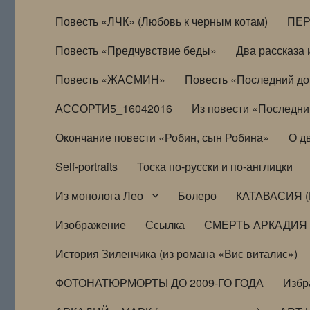
Повесть «ЛЧК» (Любовь к черным котам)
ПЕ
Повесть «Предчувствие беды»
Два рассказа и
Повесть «ЖАСМИН»
Повесть «Последний д
АССОРТИ5_16042016
Из повести «Последни
Окончание повести «Робин, сын Робина»
О д
Self-portraits
Тоска по-русски и по-англицки
Из монолога Лео
Болеро
КАТАВАСИЯ (
Изображение
Ссылка
СМЕРТЬ АРКАДИЯ
История Зиленчика (из романа «Вис виталис»)
ФОТОНАТЮРМОРТЫ ДО 2009-ГО ГОДА
Избр