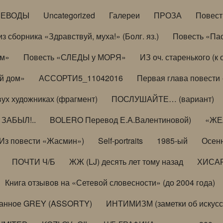
РЕВОДЫ
Uncategorized
Галереи
ПРОЗА
Повес
з сборника «Здравствуй, муха!» (Болг. яз.)
Повесть «Па
ом»
Повесть «СЛЕДЫ у МОРЯ»
ИЗ оч. старенького (
й дом»
АССОРТИ5_11042016
Первая глава повести
вух художниках (фрагмент)
ПОСЛУШАЙТЕ… (вариант)
ЗАБЫЛ!..
BOLERO Перевод Е.А.Валентиновой)
«ЖЕЛ
Из повести «Жасмин»)
Self-portraits
1985-ый
Осенн
ПОЧТИ Ч/Б
ЖЖ (LJ) десять лет тому назад
ХИСА
Книга отзывов на «Сетевой словесности» (до 2004 года)
анное GREY (ASSORTY)
ИНТИМИЗМ (заметки об искусс