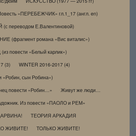
кс/дюйм
ИСКУССТВО (1977 — 2015 гг)
Повесть «ПЕРЕБЕЖЧИК» гл.1_17 (англ. en)
(с переводом Е.Валентиновой)
ИЕ (фрагмент романа «Вис виталис»)
(из повести «Белый карлик»)
7 (3)
WINTER 2016-2017 (4)
 «Робин, сын Робина»)
нец повести «Робин…»
Живут же люди…
удожник. Из повести «ПАОЛО и РЕМ»
ДАРВИНА!
ТЕОРИЯ АРКАДИЯ
КО ЖИВИТЕ!
ТОЛЬКО ЖИВИТЕ!