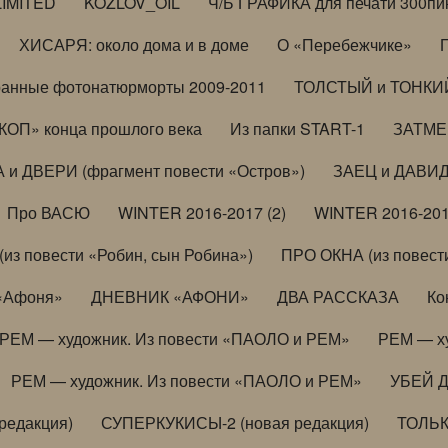
LIMITED
KOZLOV_OIL
Ч/Б ГРАФИКА для печати 300пи
ХИСАРЯ: около дома и в доме
О «Перебежчике»
анные фотонатюрморты 2009-2011
ТОЛСТЫЙ и ТОНКИЙ 
ОП» конца прошлого века
Из папки START-1
ЗАТМЕН
 и ДВЕРИ (фрагмент повести «Остров»)
ЗАЕЦ и ДАВИД 
Про ВАСЮ
WINTER 2016-2017 (2)
WINTER 2016-201
з повести «Робин, сын Робина»)
ПРО ОКНА (из повести
 «Афоня»
ДНЕВНИК «АФОНИ»
ДВА РАССКАЗА
Ко
РЕМ — художник. Из повести «ПАОЛО и РЕМ»
РЕМ — х
РЕМ — художник. Из повести «ПАОЛО и РЕМ»
УБЕЙ 
редакция)
СУПЕРКУКИСЫ-2 (новая редакция)
ТОЛЬ