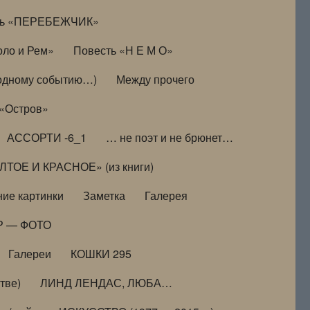
ть «ПЕРЕБЕЖЧИК»
оло и Рем»
Повесть «Н Е М О»
к одному событию…)
Между прочего
 «Остров»
АССОРТИ -6_1
… не поэт и не брюнет…
ТОЕ И КРАСНОЕ» (из книги)
ие картинки
Заметка
Галерея
Р — ФОТО
Галереи
КОШКИ 295
тве)
ЛИНД ЛЕНДАС, ЛЮБА…