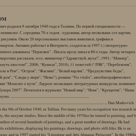
DM
вич родился 9 октября 1940 года в Таллине. По первой специальности —
энзимолог. С середины 70-х годов - художник, автор нескольких сот картин,
 рисунков. Около 20 персональных выставок живописи, графики и
ортов. Активно работает в Интернете, создатель (в 1997 г.) литературно-
нного альманаха “Перископ” . Писать прозу начал в 80-е годы. Автор четырех
коротких рассказов, эссе, миниатюр (“Здравствуй, муха!”, 1991; “Мамзер”,
нуть хвостом!”, 2008; “Кукисы”, 2010), 11 повестей (“ЛЧК”, “Перебежчик”,
оло и Рем”, “Остров”, “Жасмин”, “Белый карлик”, “Предчувствие беды”,
 дом”, “Следы у моря”, “Немо”), романа “Vis vitalis”, автобиографического
ния “Монолог о пути”. Лауреат нескольких литературных конкурсов, номинант
Букера 2007". Печатался в журналах "Новый мир", “Нева”, “Крещатик”, “Наша
......................................................................................
........................................................................................................................ Dan Markovich
 the 9th of October 1940, in Tallinn. For many years his occupation was research i
y, the enzyme studies. Since the middle of the 1970ies he turned to painting, and 
author of several hundreds of paintings, and a great number of drawings. He had
lo exhibitions, displaying his paintings, drawings, and photo still-lifes. He is an
user, and in 1997 started his “Literature and Arts Almanac Periscope”. In the 1980i