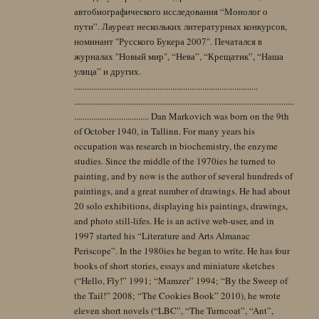
автобиографического исследования “Монолог о
пути”. Лауреат нескольких литературных конкурсов,
номинант "Русского Букера 2007". Печатался в
журналах "Новый мир", “Нева”, “Крещатик”, “Наша
улица” и других.
......................................................................................
.......................................................................................................
................................... Dan Markovich was born on the 9th
of October 1940, in Tallinn. For many years his
occupation was research in biochemistry, the enzyme
studies. Since the middle of the 1970ies he turned to
painting, and by now is the author of several hundreds of
paintings, and a great number of drawings. He had about
20 solo exhibitions, displaying his paintings, drawings,
and photo still-lifes. He is an active web-user, and in
1997 started his “Literature and Arts Almanac
Periscope”. In the 1980ies he began to write. He has four
books of short stories, essays and miniature sketches
(“Hello, Fly!” 1991; “Mamzer” 1994; “By the Sweep of
the Tail!” 2008; “The Cookies Book” 2010), he wrote
eleven short novels (“LBC”, “The Turncoat”, “Ant”,