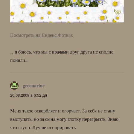
Посмотреть на Яндекс.Фотках
…я боюсь, что мы с врачами друг друга не сполне
поняли..
greenarine
:
20.08.2009 в 6:52 дп
Меня такое оскорбляет и огорчает. За себя не стану
выступать, но за сына могу глотку перегрызть. Знаю,
что глупо. Лучше игнорировать.