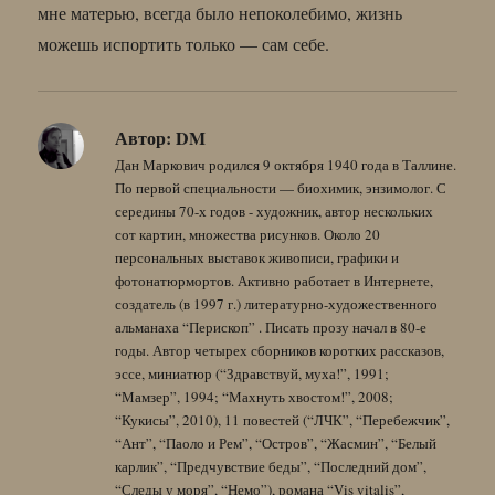
мне матерью, всегда было непоколебимо, жизнь
можешь испортить только — сам себе.
Автор:
DM
Дан Маркович родился 9 октября 1940 года в Таллине.
По первой специальности — биохимик, энзимолог. С
середины 70-х годов - художник, автор нескольких
сот картин, множества рисунков. Около 20
персональных выставок живописи, графики и
фотонатюрмортов. Активно работает в Интернете,
создатель (в 1997 г.) литературно-художественного
альманаха “Перископ” . Писать прозу начал в 80-е
годы. Автор четырех сборников коротких рассказов,
эссе, миниатюр (“Здравствуй, муха!”, 1991;
“Мамзер”, 1994; “Махнуть хвостом!”, 2008;
“Кукисы”, 2010), 11 повестей (“ЛЧК”, “Перебежчик”,
“Ант”, “Паоло и Рем”, “Остров”, “Жасмин”, “Белый
карлик”, “Предчувствие беды”, “Последний дом”,
“Следы у моря”, “Немо”), романа “Vis vitalis”,