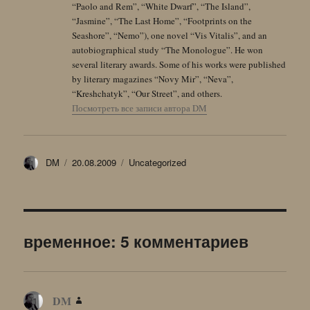
“Paolo and Rem”, “White Dwarf”, “The Island”,
“Jasmine”, “The Last Home”, “Footprints on the
Seashore”, “Nemo”), one novel “Vis Vitalis”, and an
autobiographical study “The Monologue”. He won
several literary awards. Some of his works were published
by literary magazines “Novy Mir”, “Neva”,
“Kreshchatyk”, “Our Street”, and others.
Посмотреть все записи автора DM
Автор
Опубликовано
Рубрики
DM
20.08.2009
Uncategorized
временное: 5 комментариев
DM
: