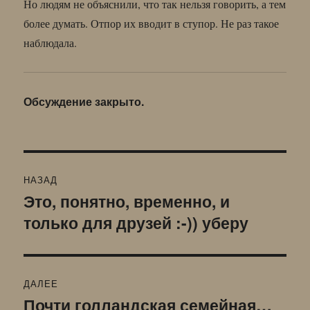
Но людям не объяснили, что так нельзя говорить, а тем
более думать. Отпор их вводит в ступор. Не раз такое
наблюдала.
Обсуждение закрыто.
Навигация
НАЗАД
по
Это, понятно, временно, и
Предыдущая
только для друзей :-)) уберу
запись:
записям
ДАЛЕЕ
Почти голландская семейная…
Следующая