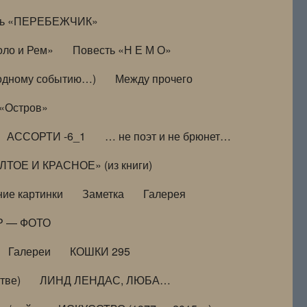
ть «ПЕРЕБЕЖЧИК»
оло и Рем»
Повесть «Н Е М О»
к одному событию…)
Между прочего
 «Остров»
АССОРТИ -6_1
… не поэт и не брюнет…
ТОЕ И КРАСНОЕ» (из книги)
ие картинки
Заметка
Галерея
Р — ФОТО
Галереи
КОШКИ 295
тве)
ЛИНД ЛЕНДАС, ЛЮБА…