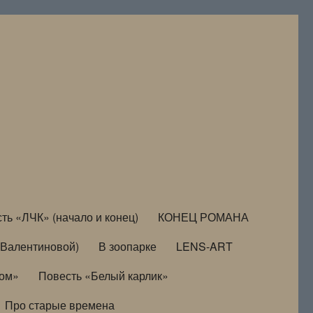
ть «ЛЧК» (начало и конец)
КОНЕЦ РОМАНА
Валентиновой)
В зоопарке
LENS-ART
дом»
Повесть «Белый карлик»
Про старые времена