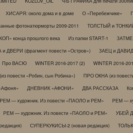
LIMITED
KOZLOV_OIL
Ч/Б ГРАФИКА для печати 300пи
ХИСАРЯ: около дома и в доме
О «Перебежчике»
анные фотонатюрморты 2009-2011
ТОЛСТЫЙ и ТОНКИЙ 
ОП» конца прошлого века
Из папки START-1
ЗАТМЕН
 и ДВЕРИ (фрагмент повести «Остров»)
ЗАЕЦ и ДАВИД 
Про ВАСЮ
WINTER 2016-2017 (2)
WINTER 2016-201
з повести «Робин, сын Робина»)
ПРО ОКНА (из повести
 «Афоня»
ДНЕВНИК «АФОНИ»
ДВА РАССКАЗА
Ко
РЕМ — художник. Из повести «ПАОЛО и РЕМ»
РЕМ — х
РЕМ — художник. Из повести «ПАОЛО и РЕМ»
УБЕЙ 
редакция)
СУПЕРКУКИСЫ-2 (новая редакция)
ТОЛЬ