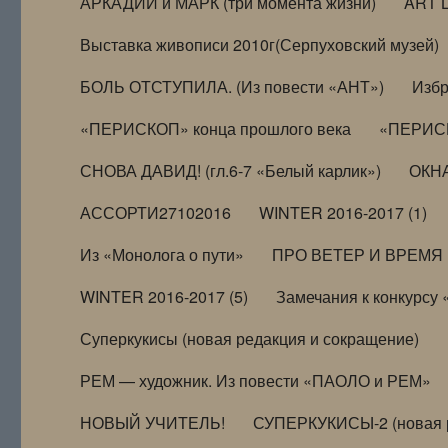
АРКАДИЙ и МАРК (три момента жизни)
ART 
Выставка живописи 2010г(Серпуховский музей)
БОЛЬ ОТСТУПИЛА. (Из повести «АНТ»)
Избр
«ПЕРИСКОП» конца прошлого века
«ПЕРИСК
СНОВА ДАВИД! (гл.6-7 «Белый карлик»)
ОКНА
АССОРТИ27102016
WINTER 2016-2017 (1)
Из «Монолога о пути»
ПРО ВЕТЕР И ВРЕМЯ (и
WINTER 2016-2017 (5)
Замечания к конкурсу
Суперкукисы (новая редакция и сокращение)
РЕМ — художник. Из повести «ПАОЛО и РЕМ»
НОВЫЙ УЧИТЕЛЬ!
СУПЕРКУКИСЫ-2 (новая 