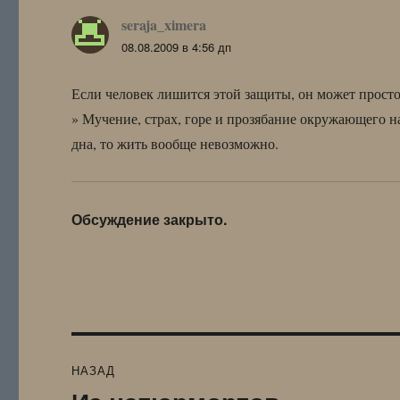
seraja_ximera
:
08.08.2009 в 4:56 дп
Если человек лишится этой защиты, он может просто
» Мучение, страх, горе и прозябание окружающего н
дна, то жить вообще невозможно.
Обсуждение закрыто.
Навигация
НАЗАД
по
Предыдущая