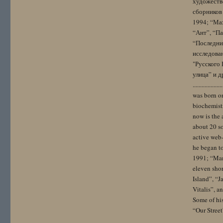
художестве
сборников 
1994; “Мах
“Ант”, “Па
“Последний
исследова
"Русского 
улица” и других. 
..................
was born on
biochemistr
now is the 
about 20 so
active web-
he began to
1991; “Mam
eleven sho
Island”, “
Vitalis”, 
Some of hi
“Our Street