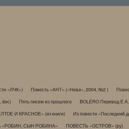
сти «ЛЧК»)
Повесть «АНТ» («Нева», 2004, №2 )
Повес
, doc)
Пять писем из прошлого
BOLERO Перевод Е.А.
ЛТОЕ И КРАСНОЕ» (из книги)
Из повести «Последний 
ь «РОБИН, СЫН РОБИНА»
ПОВЕСТЬ «ОСТРОВ» (ру)