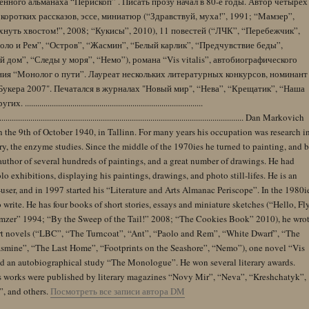
нного альманаха “Перископ” . Писать прозу начал в 80-е годы. Автор четырех
коротких рассказов, эссе, миниатюр (“Здравствуй, муха!”, 1991; “Мамзер”,
нуть хвостом!”, 2008; “Кукисы”, 2010), 11 повестей (“ЛЧК”, “Перебежчик”,
оло и Рем”, “Остров”, “Жасмин”, “Белый карлик”, “Предчувствие беды”,
 дом”, “Следы у моря”, “Немо”), романа “Vis vitalis”, автобиографического
ния “Монолог о пути”. Лауреат нескольких литературных конкурсов, номинант
Букера 2007". Печатался в журналах "Новый мир", “Нева”, “Крещатик”, “Наша
......................................................................................
........................................................................................................................ Dan Markovich
 the 9th of October 1940, in Tallinn. For many years his occupation was research i
y, the enzyme studies. Since the middle of the 1970ies he turned to painting, and 
author of several hundreds of paintings, and a great number of drawings. He had
lo exhibitions, displaying his paintings, drawings, and photo still-lifes. He is an
user, and in 1997 started his “Literature and Arts Almanac Periscope”. In the 1980i
 write. He has four books of short stories, essays and miniature sketches (“Hello, Fl
zer” 1994; “By the Sweep of the Tail!” 2008; “The Cookies Book” 2010), he wro
rt novels (“LBC”, “The Turncoat”, “Ant”, “Paolo and Rem”, “White Dwarf”, “The
Jasmine”, “The Last Home”, “Footprints on the Seashore”, “Nemo”), one novel “Vis
and an autobiographical study “The Monologue”. He won several literary awards.
s works were published by literary magazines “Novy Mir”, “Neva”, “Kreshchatyk”,
”, and others.
Посмотреть все записи автора DM