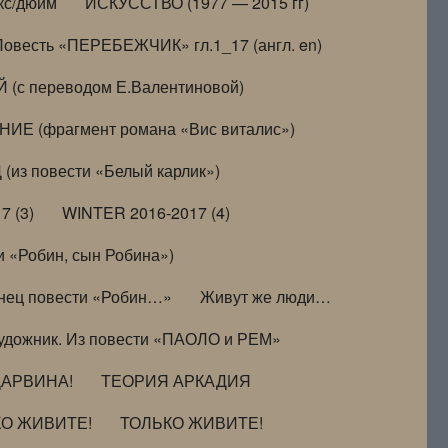
кс/дюйм
ИСКУССТВО (1977 — 2015 гг)
Повесть «ПЕРЕБЕЖЧИК» гл.1_17 (англ. en)
(с переводом Е.Валентиновой)
ИЕ (фрагмент романа «Вис виталис»)
(из повести «Белый карлик»)
7 (3)
WINTER 2016-2017 (4)
 «Робин, сын Робина»)
нец повести «Робин…»
Живут же люди…
удожник. Из повести «ПАОЛО и РЕМ»
ДАРВИНА!
ТЕОРИЯ АРКАДИЯ
КО ЖИВИТЕ!
ТОЛЬКО ЖИВИТЕ!