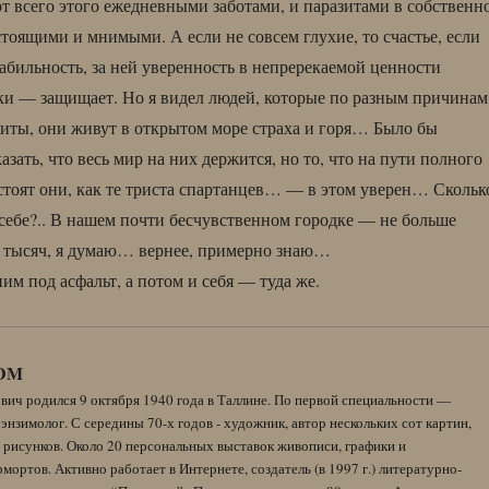
т всего этого ежедневными заботами, и паразитами в собственн
стоящими и мнимыми. А если не совсем глухие, то счастье, если
табильность, за ней уверенность в непререкаемой ценности
и — защищает. Но я видел людей, которые по разным причинам
иты, они живут в открытом море страха и горя… Было бы
зать, что весь мир на них держится, но то, что на пути полного
тоят они, как те триста спартанцев… — в этом уверен… Скольк
себе?.. В нашем почти бесчувственном городке — не больше
ь тысяч, я думаю… вернее, примерно знаю…
ним под асфальт, а потом и себя — туда же.
DM
вич родился 9 октября 1940 года в Таллине. По первой специальности —
энзимолог. С середины 70-х годов - художник, автор нескольких сот картин,
 рисунков. Около 20 персональных выставок живописи, графики и
ортов. Активно работает в Интернете, создатель (в 1997 г.) литературно-