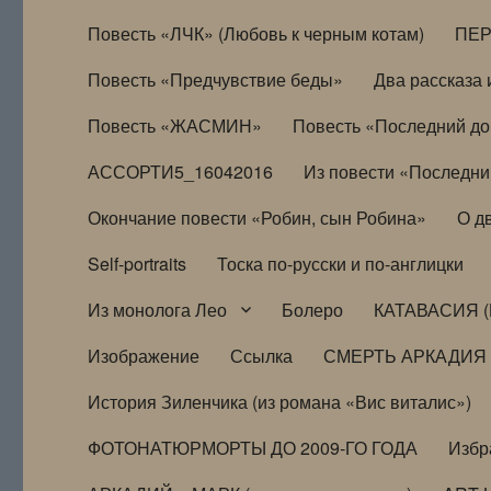
Повесть «ЛЧК» (Любовь к черным котам)
ПЕ
Повесть «Предчувствие беды»
Два рассказа и
Повесть «ЖАСМИН»
Повесть «Последний д
АССОРТИ5_16042016
Из повести «Последни
Окончание повести «Робин, сын Робина»
О д
Self-portraits
Тоска по-русски и по-англицки
Из монолога Лео
Болеро
КАТАВАСИЯ (
Изображение
Ссылка
СМЕРТЬ АРКАДИЯ
История Зиленчика (из романа «Вис виталис»)
ФОТОНАТЮРМОРТЫ ДО 2009-ГО ГОДА
Избр