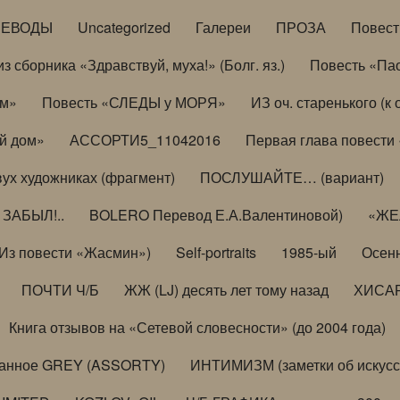
РЕВОДЫ
Uncategorized
Галереи
ПРОЗА
Повес
з сборника «Здравствуй, муха!» (Болг. яз.)
Повесть «Па
ом»
Повесть «СЛЕДЫ у МОРЯ»
ИЗ оч. старенького (
й дом»
АССОРТИ5_11042016
Первая глава повести
вух художниках (фрагмент)
ПОСЛУШАЙТЕ… (вариант)
ЗАБЫЛ!..
BOLERO Перевод Е.А.Валентиновой)
«ЖЕЛ
Из повести «Жасмин»)
Self-portraits
1985-ый
Осенн
ПОЧТИ Ч/Б
ЖЖ (LJ) десять лет тому назад
ХИСА
Книга отзывов на «Сетевой словесности» (до 2004 года)
анное GREY (ASSORTY)
ИНТИМИЗМ (заметки об искусс