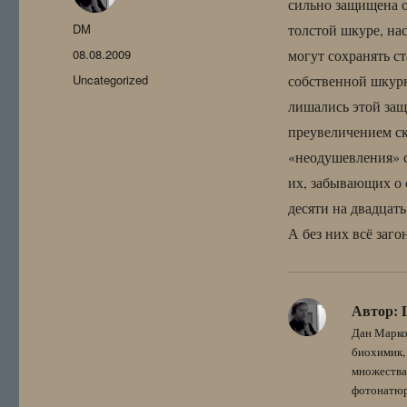
сильно защищена о
Автор
DM
толстой шкуре, на
Опубликовано
08.08.2009
могут сохранять с
Рубрики
Uncategorized
собственной шкурк
лишались этой защ
преувеличением ска
«неодушевления» с
их, забывающих о 
десяти на двадцат
А без них всё заго
Автор:
Дан Марко
биохимик, 
множества
фотонатюрм