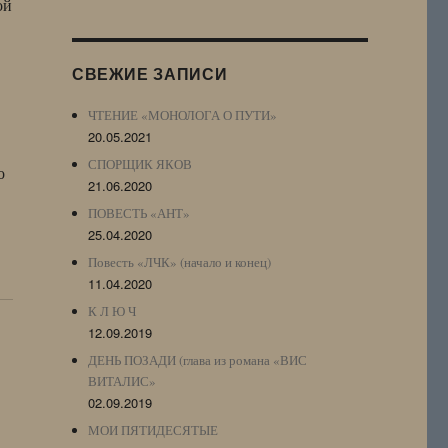
ой
Журнала
(ЖЖ,
LJ
СВЕЖИЕ ЗАПИСИ
Archive)
ЧТЕНИЕ «МОНОЛОГА О ПУТИ»
20.05.2021
СПОРЩИК ЯКОВ
о
21.06.2020
ПОВЕСТЬ «АНТ»
25.04.2020
Повесть «ЛЧК» (начало и конец)
11.04.2020
К Л Ю Ч
12.09.2019
ДЕНЬ ПОЗАДИ (глава из романа «ВИС
ВИТАЛИС»
02.09.2019
МОИ ПЯТИДЕСЯТЫЕ