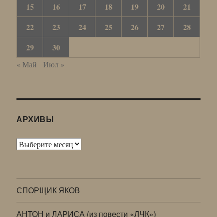
15
16
17
18
19
20
21
22
23
24
25
26
27
28
29
30
« Май
Июл »
АРХИВЫ
Архивы
СПОРЩИК ЯКОВ
АНТОН и ЛАРИСА (из повести «ЛЧК»)