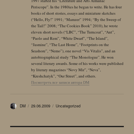
1997 started his “Literature and Arts Almanac
Periscope”. In the 1980ies he began to write. He has four
books of short stories, essays and miniature sketches
(“Hello, Fly!” 1991; “Mamzer” 1994; “By the Sweep of
the Tail!” 2008; “The Cookies Book” 2010), he wrote
eleven short novels (“LBC”, “The Turncoat”, “Ant”,
“Paolo and Rem”, “White Dwarf”, “The Island”,
“Jasmine”, “The Last Home”, “Footprints on the
Seashore”, “Nemo”), one novel “Vis Vitalis”, and an
autobiographical study “The Monologue”. He won
several literary awards. Some of his works were published
by literary magazines “Novy Mir”, “Neva”,
“Kreshchatyk”, “Our Street”, and others.
Посмотреть все записи автора DM
Автор
Опубликовано
Рубрики
DM
29.06.2009
Uncategorized
Навигация