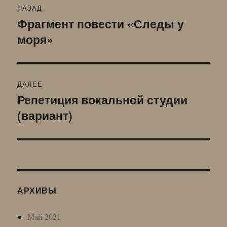
НАЗАД
по
Фрагмент повести «Следы у
Предыдущая
моря»
запись:
записям
ДАЛЕЕ
Репетиция вокальной студии
Следующая
(вариант)
запись:
АРХИВЫ
Май 2021