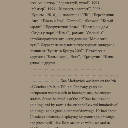
эссе, миниатюр (“Здравствуй, муха!”, 1991;
“Мамзер”, 1994; “Махнуть хвостом!”, 2008;
“Кукисы”, 2010), 11 повестей (“ЛЧК”, “Перебежчик”,
“Ант”, “Паоло и Рем”, “Остров”, “Жасмин”, “Белый
карлик”, “Предчувствие беды”, “Последний дом”,
“Следы у моря”, “Немо”), романа “Vis vitalis”,
автобиографического исследования “Монолог о
пути”. Лауреат нескольких литературных конкурсов,
номинант "Русского Букера 2007". Печатался в
журналах "Новый мир", “Нева”, “Крещатик”, “Наша
улица” и других.
......................................................................................
.......................................................................................................
................................... Dan Markovich was born on the 9th
of October 1940, in Tallinn. For many years his
occupation was research in biochemistry, the enzyme
studies. Since the middle of the 1970ies he turned to
painting, and by now is the author of several hundreds of
paintings, and a great number of drawings. He had about
20 solo exhibitions, displaying his paintings, drawings,
and photo still-lifes. He is an active web-user, and in