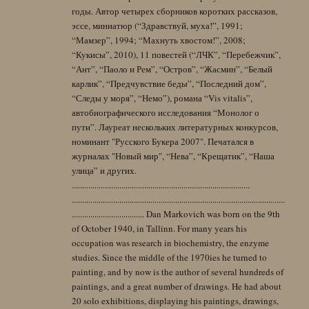
годы. Автор четырех сборников коротких рассказов,
эссе, миниатюр (“Здравствуй, муха!”, 1991;
“Мамзер”, 1994; “Махнуть хвостом!”, 2008;
“Кукисы”, 2010), 11 повестей (“ЛЧК”, “Перебежчик”,
“Ант”, “Паоло и Рем”, “Остров”, “Жасмин”, “Белый
карлик”, “Предчувствие беды”, “Последний дом”,
“Следы у моря”, “Немо”), романа “Vis vitalis”,
автобиографического исследования “Монолог о
пути”. Лауреат нескольких литературных конкурсов,
номинант "Русского Букера 2007". Печатался в
журналах "Новый мир", “Нева”, “Крещатик”, “Наша
улица” и других.
......................................................................................
.......................................................................................................
................................... Dan Markovich was born on the 9th
of October 1940, in Tallinn. For many years his
occupation was research in biochemistry, the enzyme
studies. Since the middle of the 1970ies he turned to
painting, and by now is the author of several hundreds of
paintings, and a great number of drawings. He had about
20 solo exhibitions, displaying his paintings, drawings,