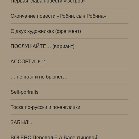
Первая глава повести «Остров»
Окончание повести «Робин, сын Робина»
О двух художниках (фрагмент)
ПОСЛУШАЙТЕ… (вариант)
АССОРТИ -6_1
… не поэт и не брюнет…
Self-portraits
Тоска по-русски и по-англицки
ЗАБЫЛ!..
BOLERO Перевод Е.А.Валентиновой)