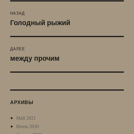
Навигация
НАЗАД
по
Голодный рыжий
Предыдущая
запись:
записям
ДАЛЕЕ
между прочим
Следующая
запись:
АРХИВЫ
Май 2021
Июнь 2020