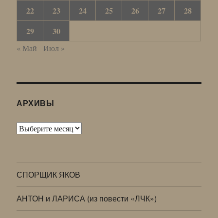
22
23
24
25
26
27
28
29
30
« Май
Июл »
АРХИВЫ
Архивы
СПОРЩИК ЯКОВ
АНТОН и ЛАРИСА (из повести «ЛЧК»)