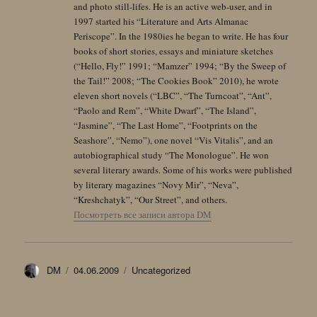
and photo still-lifes. He is an active web-user, and in
1997 started his “Literature and Arts Almanac
Periscope”. In the 1980ies he began to write. He has four
books of short stories, essays and miniature sketches
(“Hello, Fly!” 1991; “Mamzer” 1994; “By the Sweep of
the Tail!” 2008; “The Cookies Book” 2010), he wrote
eleven short novels (“LBC”, “The Turncoat”, “Ant”,
“Paolo and Rem”, “White Dwarf”, “The Island”,
“Jasmine”, “The Last Home”, “Footprints on the
Seashore”, “Nemo”), one novel “Vis Vitalis”, and an
autobiographical study “The Monologue”. He won
several literary awards. Some of his works were published
by literary magazines “Novy Mir”, “Neva”,
“Kreshchatyk”, “Our Street”, and others.
Посмотреть все записи автора DM
Автор
Опубликовано
Рубрики
DM
04.06.2009
Uncategorized