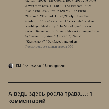
the Tail!” 2008; “The Cookies Book” 2010), he wrote
eleven short novels (“LBC”, “The Turncoat”, “Ant”,
“Paolo and Rem”, “White Dwarf”, “The Island”,
“Jasmine”, “The Last Home”, “Footprints on the
Seashore”, “Nemo”), one novel “Vis Vitalis”, and an
autobiographical study “The Monologue”. He won
several literary awards. Some of his works were published
by literary magazines “Novy Mir”, “Neva”,
“Kreshchatyk”, “Our Street”, and others.
Посмотреть все записи автора DM
Автор
Опубликовано
Рубрики
DM
04.06.2009
Uncategorized
А ведь здесь росла трава…: 1
комментарий