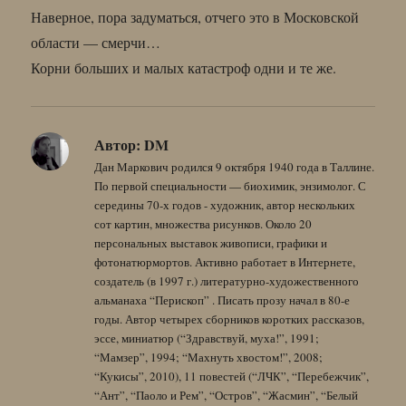
Наверное, пора задуматься, отчего это в Московской
области — смерчи…
Корни больших и малых катастроф одни и те же.
Автор:
DM
Дан Маркович родился 9 октября 1940 года в Таллине.
По первой специальности — биохимик, энзимолог. С
середины 70-х годов - художник, автор нескольких
сот картин, множества рисунков. Около 20
персональных выставок живописи, графики и
фотонатюрмортов. Активно работает в Интернете,
создатель (в 1997 г.) литературно-художественного
альманаха “Перископ” . Писать прозу начал в 80-е
годы. Автор четырех сборников коротких рассказов,
эссе, миниатюр (“Здравствуй, муха!”, 1991;
“Мамзер”, 1994; “Махнуть хвостом!”, 2008;
“Кукисы”, 2010), 11 повестей (“ЛЧК”, “Перебежчик”,
“Ант”, “Паоло и Рем”, “Остров”, “Жасмин”, “Белый