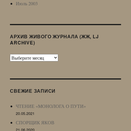
Июль 2003
АРХИВ ЖИВОГО ЖУРНАЛА (ЖЖ, LJ
ARCHIVE)
Архив
Живого
Журнала
(ЖЖ,
LJ
СВЕЖИЕ ЗАПИСИ
Archive)
ЧТЕНИЕ «МОНОЛОГА О ПУТИ»
20.05.2021
СПОРЩИК ЯКОВ
21.06.2020