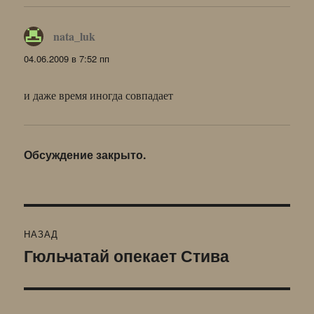
nata_luk
:
04.06.2009 в 7:52 пп
и даже время иногда совпадает
Обсуждение закрыто.
Навигация
НАЗАД
по
Гюльчатай опекает Стива
Предыдущая
запись:
записям