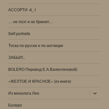
АССОРТИ -6_1
… не поэт и не брюнет…
Self-portraits
Тоска по-русски и по-англицки
ЗАБЫЛ!..
BOLERO Перевод Е.А.Валентиновой)
«ЖЕЛТОЕ И КРАСНОЕ» (из книги)
раскрыт
Из монолога Лео
дочернее
меню
Болеро