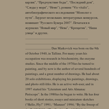
карлик”, “Предчувствие беды”, “Последний дом”,
“Следы у моря”, “Немо”), романа “Vis vitalis”,
автобиографического исследования “Монолог о
пути”. Лауреат нескольких литературных конкурсов,
номинант "Русского Букера 2007". Печатался в
журналах "Новый мир", “Нева”, “Крещатик”, “Наша
улица” и других.
......................................................................................
.......................................................................................................
................................... Dan Markovich was born on the 9th
of October 1940, in Tallinn. For many years his
occupation was research in biochemistry, the enzyme
studies. Since the middle of the 1970ies he turned to
painting, and by now is the author of several hundreds of
paintings, and a great number of drawings. He had about
20 solo exhibitions, displaying his paintings, drawings,
and photo still-lifes. He is an active web-user, and in
1997 started his “Literature and Arts Almanac
Periscope”. In the 1980ies he began to write. He has four
books of short stories, essays and miniature sketches
(“Hello, Fly!” 1991; “Mamzer” 1994; “By the Sweep of