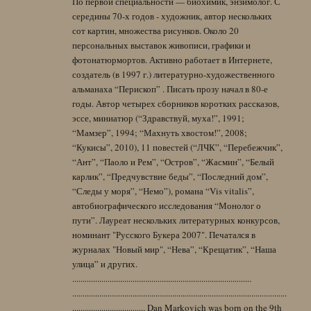
По первой специальности — биохимик, энзимолог. С
середины 70-х годов - художник, автор нескольких
сот картин, множества рисунков. Около 20
персональных выставок живописи, графики и
фотонатюрмортов. Активно работает в Интернете,
создатель (в 1997 г.) литературно-художественного
альманаха “Перископ” . Писать прозу начал в 80-е
годы. Автор четырех сборников коротких рассказов,
эссе, миниатюр (“Здравствуй, муха!”, 1991;
“Мамзер”, 1994; “Махнуть хвостом!”, 2008;
“Кукисы”, 2010), 11 повестей (“ЛЧК”, “Перебежчик”,
“Ант”, “Паоло и Рем”, “Остров”, “Жасмин”, “Белый
карлик”, “Предчувствие беды”, “Последний дом”,
“Следы у моря”, “Немо”), романа “Vis vitalis”,
автобиографического исследования “Монолог о
пути”. Лауреат нескольких литературных конкурсов,
номинант "Русского Букера 2007". Печатался в
журналах "Новый мир", “Нева”, “Крещатик”, “Наша
улица” и других.
......................................................................................
.......................................................................................................
................................... Dan Markovich was born on the 9th