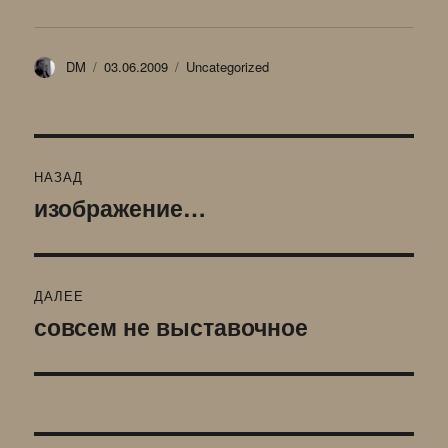
Автор
Опубликовано
Рубрики
DM
03.06.2009
Uncategorized
Навигация
НАЗАД
по
изображение…
Предыдущая
запись:
записям
ДАЛЕЕ
совсем не выставочное
Следующая
запись: