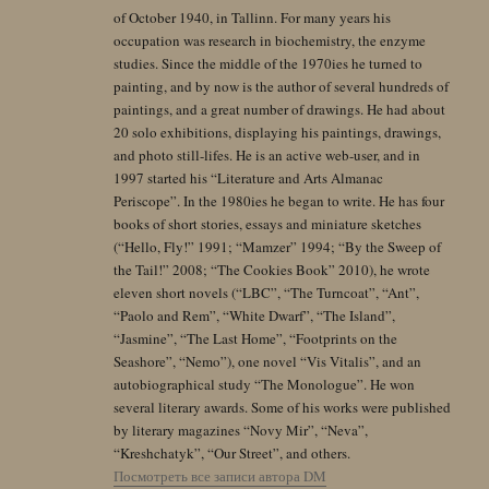
of October 1940, in Tallinn. For many years his
occupation was research in biochemistry, the enzyme
studies. Since the middle of the 1970ies he turned to
painting, and by now is the author of several hundreds of
paintings, and a great number of drawings. He had about
20 solo exhibitions, displaying his paintings, drawings,
and photo still-lifes. He is an active web-user, and in
1997 started his “Literature and Arts Almanac
Periscope”. In the 1980ies he began to write. He has four
books of short stories, essays and miniature sketches
(“Hello, Fly!” 1991; “Mamzer” 1994; “By the Sweep of
the Tail!” 2008; “The Cookies Book” 2010), he wrote
eleven short novels (“LBC”, “The Turncoat”, “Ant”,
“Paolo and Rem”, “White Dwarf”, “The Island”,
“Jasmine”, “The Last Home”, “Footprints on the
Seashore”, “Nemo”), one novel “Vis Vitalis”, and an
autobiographical study “The Monologue”. He won
several literary awards. Some of his works were published
by literary magazines “Novy Mir”, “Neva”,
“Kreshchatyk”, “Our Street”, and others.
Посмотреть все записи автора DM