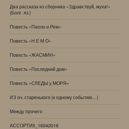
Два рассказа из сборника «Здравствуй, муха!»
(Болг. яз.)
Повесть «Паоло и Рем»
Повесть «Н Е М О»
Повесть «ЖАСМИН»
Повесть «Последний дом»
Повесть «СЛЕДЫ у МОРЯ»
ИЗ оч. старенького (к одному событию…)
Между прочего
АССОРТИ5_16042016