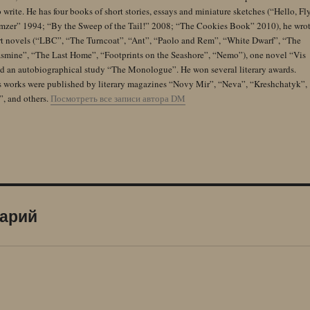
 write. He has four books of short stories, essays and miniature sketches (“Hello, Fl
zer” 1994; “By the Sweep of the Tail!” 2008; “The Cookies Book” 2010), he wro
rt novels (“LBC”, “The Turncoat”, “Ant”, “Paolo and Rem”, “White Dwarf”, “The
Jasmine”, “The Last Home”, “Footprints on the Seashore”, “Nemo”), one novel “Vis
and an autobiographical study “The Monologue”. He won several literary awards.
s works were published by literary magazines “Novy Mir”, “Neva”, “Kreshchatyk”,
”, and others.
Посмотреть все записи автора DM
тарий