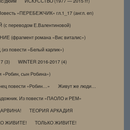
кс/дюйм
ИСКУССТВО (1977 — 2015 гг)
Повесть «ПЕРЕБЕЖЧИК» гл.1_17 (англ. en)
(с переводом Е.Валентиновой)
ИЕ (фрагмент романа «Вис виталис»)
(из повести «Белый карлик»)
7 (3)
WINTER 2016-2017 (4)
 «Робин, сын Робина»)
нец повести «Робин…»
Живут же люди…
удожник. Из повести «ПАОЛО и РЕМ»
ДАРВИНА!
ТЕОРИЯ АРКАДИЯ
КО ЖИВИТЕ!
ТОЛЬКО ЖИВИТЕ!