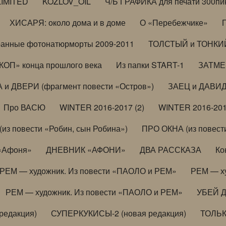
LIMITED
KOZLOV_OIL
Ч/Б ГРАФИКА для печати 300пи
ХИСАРЯ: около дома и в доме
О «Перебежчике»
анные фотонатюрморты 2009-2011
ТОЛСТЫЙ и ТОНКИЙ 
ОП» конца прошлого века
Из папки START-1
ЗАТМЕН
 и ДВЕРИ (фрагмент повести «Остров»)
ЗАЕЦ и ДАВИД 
Про ВАСЮ
WINTER 2016-2017 (2)
WINTER 2016-201
з повести «Робин, сын Робина»)
ПРО ОКНА (из повести
 «Афоня»
ДНЕВНИК «АФОНИ»
ДВА РАССКАЗА
Ко
РЕМ — художник. Из повести «ПАОЛО и РЕМ»
РЕМ — х
РЕМ — художник. Из повести «ПАОЛО и РЕМ»
УБЕЙ 
редакция)
СУПЕРКУКИСЫ-2 (новая редакция)
ТОЛЬ