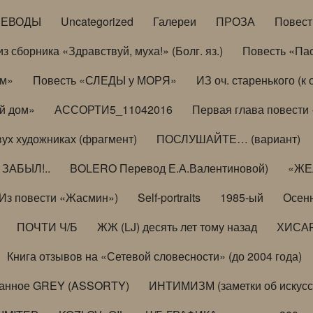
РЕВОДЫ
Uncategorized
Галереи
ПРОЗА
Повес
з сборника «Здравствуй, муха!» (Болг. яз.)
Повесть «Па
ом»
Повесть «СЛЕДЫ у МОРЯ»
ИЗ оч. старенького (
й дом»
АССОРТИ5_11042016
Первая глава повести
вух художниках (фрагмент)
ПОСЛУШАЙТЕ… (вариант)
ЗАБЫЛ!..
BOLERO Перевод Е.А.Валентиновой)
«ЖЕЛ
Из повести «Жасмин»)
Self-portraits
1985-ый
Осенн
ПОЧТИ Ч/Б
ЖЖ (LJ) десять лет тому назад
ХИСА
Книга отзывов на «Сетевой словесности» (до 2004 года)
анное GREY (ASSORTY)
ИНТИМИЗМ (заметки об искусс