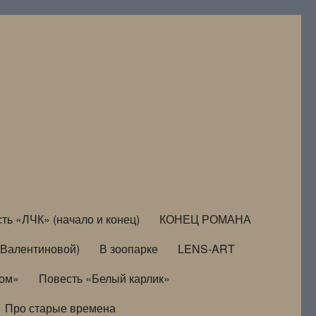
ть «ЛЧК» (начало и конец)
КОНЕЦ РОМАНА
Валентиновой)
В зоопарке
LENS-ART
дом»
Повесть «Белый карлик»
Про старые времена