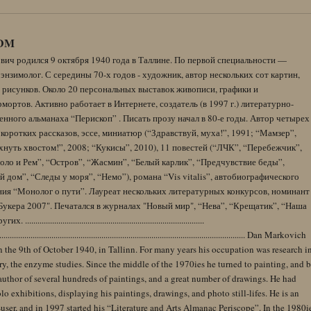
DM
вич родился 9 октября 1940 года в Таллине. По первой специальности —
энзимолог. С середины 70-х годов - художник, автор нескольких сот картин,
 рисунков. Около 20 персональных выставок живописи, графики и
ортов. Активно работает в Интернете, создатель (в 1997 г.) литературно-
нного альманаха “Перископ” . Писать прозу начал в 80-е годы. Автор четырех
коротких рассказов, эссе, миниатюр (“Здравствуй, муха!”, 1991; “Мамзер”,
нуть хвостом!”, 2008; “Кукисы”, 2010), 11 повестей (“ЛЧК”, “Перебежчик”,
оло и Рем”, “Остров”, “Жасмин”, “Белый карлик”, “Предчувствие беды”,
 дом”, “Следы у моря”, “Немо”), романа “Vis vitalis”, автобиографического
ния “Монолог о пути”. Лауреат нескольких литературных конкурсов, номинант
Букера 2007". Печатался в журналах "Новый мир", “Нева”, “Крещатик”, “Наша
......................................................................................
........................................................................................................................ Dan Markovich
 the 9th of October 1940, in Tallinn. For many years his occupation was research i
y, the enzyme studies. Since the middle of the 1970ies he turned to painting, and 
author of several hundreds of paintings, and a great number of drawings. He had
lo exhibitions, displaying his paintings, drawings, and photo still-lifes. He is an
user, and in 1997 started his “Literature and Arts Almanac Periscope”. In the 1980i