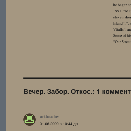
he began to
1991; “Mam
eleven sho
Island”, “
Vitalis”, 
Some of hi
“Our Street
Вечер. Забор. Откос.: 1 коммен
arttasalov
:
01.06.2009 в 10:44 дп