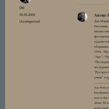
Автор
DM
Опубликовано
30.05.2009
Автор:
Рубрики
Дан Марко
Uncategorized
биохимик, 
множества
фотонатюрм
художестве
сборников 
1994; “Мах
“Ант”, “Па
“Последний
исследова
"Русского 
улица” и других. 
..................
was born on
biochemistr
now is the 
about 20 so
active web-