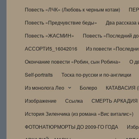
Повесть «ЛЧК» (Любовь к черным котам)
ПЕ
Повесть «Предчувствие беды»
Два рассказа и
Повесть «ЖАСМИН»
Повесть «Последний д
АССОРТИ5_16042016
Из повести «Последни
Окончание повести «Робин, сын Робина»
О д
Self-portraits
Тоска по-русски и по-англицки
Из монолога Лео
Болеро
КАТАВАСИЯ (
Изображение
Ссылка
СМЕРТЬ АРКАДИЯ
История Зиленчика (из романа «Вис виталис»)
ФОТОНАТЮРМОРТЫ ДО 2009-ГО ГОДА
Избр