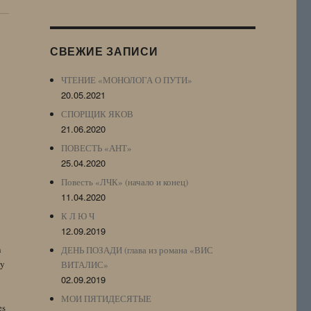
Журнала
(ЖЖ,
LJ
СВЕЖИЕ ЗАПИСИ
Archive)
ЧТЕНИЕ «МОНОЛОГА О ПУТИ»
20.05.2021
СПОРЩИК ЯКОВ
21.06.2020
ПОВЕСТЬ «АНТ»
25.04.2020
Повесть «ЛЧК» (начало и конец)
11.04.2020
К Л Ю Ч
12.09.2019
n
ДЕНЬ ПОЗАДИ (глава из романа «ВИС
by
ВИТАЛИС»
02.09.2019
МОИ ПЯТИДЕСЯТЫЕ
es