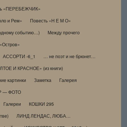
ть «ПЕРЕБЕЖЧИК»
оло и Рем»
Повесть «Н Е М О»
к одному событию…)
Между прочего
 «Остров»
АССОРТИ -6_1
… не поэт и не брюнет…
ТОЕ И КРАСНОЕ» (из книги)
ие картинки
Заметка
Галерея
Р — ФОТО
Галереи
КОШКИ 295
тве)
ЛИНД ЛЕНДАС, ЛЮБА…