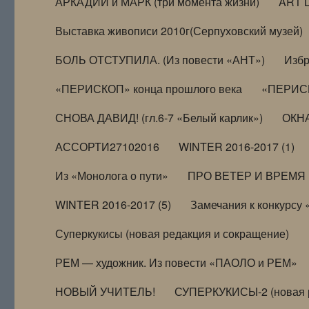
АРКАДИЙ и МАРК (три момента жизни)
ART 
Выставка живописи 2010г(Серпуховский музей)
БОЛЬ ОТСТУПИЛА. (Из повести «АНТ»)
Избр
«ПЕРИСКОП» конца прошлого века
«ПЕРИСК
СНОВА ДАВИД! (гл.6-7 «Белый карлик»)
ОКНА
АССОРТИ27102016
WINTER 2016-2017 (1)
Из «Монолога о пути»
ПРО ВЕТЕР И ВРЕМЯ (и
WINTER 2016-2017 (5)
Замечания к конкурсу
Суперкукисы (новая редакция и сокращение)
РЕМ — художник. Из повести «ПАОЛО и РЕМ»
НОВЫЙ УЧИТЕЛЬ!
СУПЕРКУКИСЫ-2 (новая 