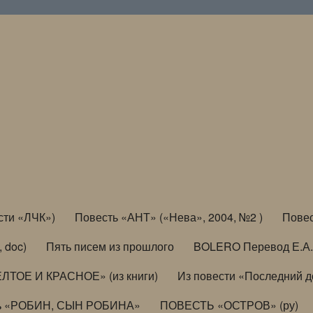
сти «ЛЧК»)
Повесть «АНТ» («Нева», 2004, №2 )
Повес
, doc)
Пять писем из прошлого
BOLERO Перевод Е.А.
ЛТОЕ И КРАСНОЕ» (из книги)
Из повести «Последний 
ь «РОБИН, СЫН РОБИНА»
ПОВЕСТЬ «ОСТРОВ» (ру)