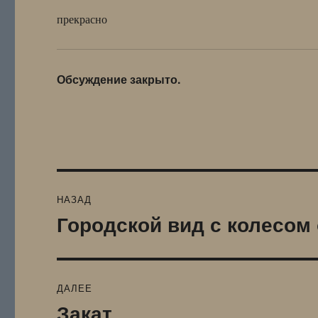
прекрасно
Обсуждение закрыто.
Навигация
НАЗАД
по
Городской вид с колесом
Предыдущая
запись:
записям
ДАЛЕЕ
Закат
Следующая