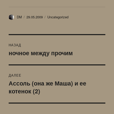
Автор
Опубликовано
Рубрики
DM
29.05.2009
Uncategorized
Навигация
НАЗАД
по
ночное между прочим
Предыдущая
запись:
записям
ДАЛЕЕ
Ассоль (она же Маша) и ее
Следующая
котенок (2)
запись: