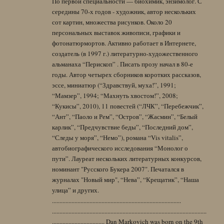
По первой специальности — биохимик, энзимолог. С
середины 70-х годов - художник, автор нескольких
сот картин, множества рисунков. Около 20
персональных выставок живописи, графики и
фотонатюрмортов. Активно работает в Интернете,
создатель (в 1997 г.) литературно-художественного
альманаха “Перископ” . Писать прозу начал в 80-е
годы. Автор четырех сборников коротких рассказов,
эссе, миниатюр (“Здравствуй, муха!”, 1991;
“Мамзер”, 1994; “Махнуть хвостом!”, 2008;
“Кукисы”, 2010), 11 повестей (“ЛЧК”, “Перебежчик”,
“Ант”, “Паоло и Рем”, “Остров”, “Жасмин”, “Белый
карлик”, “Предчувствие беды”, “Последний дом”,
“Следы у моря”, “Немо”), романа “Vis vitalis”,
автобиографического исследования “Монолог о
пути”. Лауреат нескольких литературных конкурсов,
номинант "Русского Букера 2007". Печатался в
журналах "Новый мир", “Нева”, “Крещатик”, “Наша
улица” и других.
......................................................................................
.......................................................................................................
................................... Dan Markovich was born on the 9th