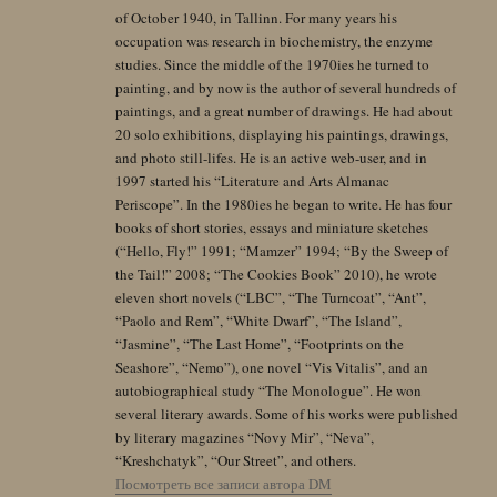
of October 1940, in Tallinn. For many years his
occupation was research in biochemistry, the enzyme
studies. Since the middle of the 1970ies he turned to
painting, and by now is the author of several hundreds of
paintings, and a great number of drawings. He had about
20 solo exhibitions, displaying his paintings, drawings,
and photo still-lifes. He is an active web-user, and in
1997 started his “Literature and Arts Almanac
Periscope”. In the 1980ies he began to write. He has four
books of short stories, essays and miniature sketches
(“Hello, Fly!” 1991; “Mamzer” 1994; “By the Sweep of
the Tail!” 2008; “The Cookies Book” 2010), he wrote
eleven short novels (“LBC”, “The Turncoat”, “Ant”,
“Paolo and Rem”, “White Dwarf”, “The Island”,
“Jasmine”, “The Last Home”, “Footprints on the
Seashore”, “Nemo”), one novel “Vis Vitalis”, and an
autobiographical study “The Monologue”. He won
several literary awards. Some of his works were published
by literary magazines “Novy Mir”, “Neva”,
“Kreshchatyk”, “Our Street”, and others.
Посмотреть все записи автора DM