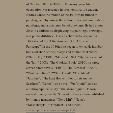
of October 1940, in Tallinn. For many years his
occupation was research in biochemistry, the enzyme
studies. Since the middle of the 1970ies he turned to
painting, and by now is the author of several hundreds of
paintings, and a great number of drawings. He had about
20 solo exhibitions, displaying his paintings, drawings,
and photo still-lifes. He is an active web-user, and in
1997 started his “Literature and Arts Almanac
Periscope”. In the 1980ies he began to write. He has four
books of short stories, essays and miniature sketches
(“Hello, Fly!” 1991; “Mamzer” 1994; “By the Sweep of
the Tail!” 2008; “The Cookies Book” 2010), he wrote
eleven short novels (“LBC”, “The Turncoat”, “Ant”,
“Paolo and Rem”, “White Dwarf”, “The Island”,
“Jasmine”, “The Last Home”, “Footprints on the
Seashore”, “Nemo”), one novel “Vis Vitalis”, and an
autobiographical study “The Monologue”. He won
several literary awards. Some of his works were published
by literary magazines “Novy Mir”, “Neva”,
“Kreshchatyk”, “Our Street”, and others.
Посмотреть все записи автора DM