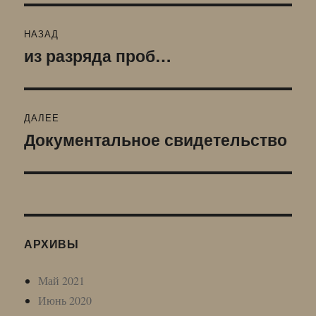
Навигация
НАЗАД
по
из разряда проб…
Предыдущая
запись:
записям
ДАЛЕЕ
Документальное свидетельство
Следующая
запись:
АРХИВЫ
Май 2021
Июнь 2020