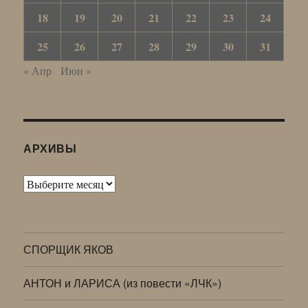
18
19
20
21
22
23
24
25
26
27
28
29
30
31
« Апр
Июн »
АРХИВЫ
Архивы
СПОРЩИК ЯКОВ
АНТОН и ЛАРИСА (из повести «ЛЧК»)