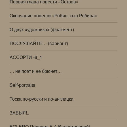
Первая глава повести «Остров»
Окончание повести «Робин, сын Робина»
О двух художниках (фрагмент)
ПОСЛУШАЙТЕ… (вариант)
АССОРТИ -6_1
… не поэт и не брюнет…
Self-portraits
Тоска по-русски и по-англицки
ЗАБЫЛ!..
BOLERO Перевод Е.А.Валентиновой)