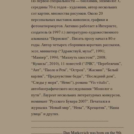
По первой специальности — биохимик, энзимолог. С
середины 70-х годов - художник, автор нескольких
сот картин, множества рисунков. Около 20
персональных выставок живописи, графики и
фотонатюрмортов. Активно работает в Интернете,
создатель (в 1997 г.) литературно-художественного
альманаха “Перископ” . Писать прозу начал в 80-е
годы. Автор четырех сборников коротких рассказов,
эссе, миниатюр (“Здравствуй, муха!”, 1991;
“Мамзер”, 1994; “Махнуть хвостом!”, 2008;
“Кукисы”, 2010), 11 повестей (“ЛЧК”, “Перебежчик”,
“Ант”, “Паоло и Рем”, “Остров”, “Жасмин”, “Белый
карлик”, “Предчувствие беды”, “Последний дом”,
“Следы у моря”, “Немо”), романа “Vis vitalis”,
автобиографического исследования “Монолог о
пути”. Лауреат нескольких литературных конкурсов,
номинант "Русского Букера 2007". Печатался в
журналах "Новый мир", “Нева”, “Крещатик”, “Наша
улица” и других.
......................................................................................
.......................................................................................................
................................... Dan Markovich was born on the 9th