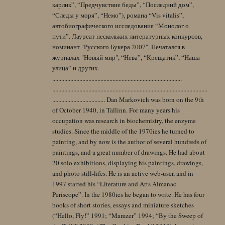
карлик”, “Предчувствие беды”, “Последний дом”,
“Следы у моря”, “Немо”), романа “Vis vitalis”,
автобиографического исследования “Монолог о
пути”. Лауреат нескольких литературных конкурсов,
номинант "Русского Букера 2007". Печатался в
журналах "Новый мир", “Нева”, “Крещатик”, “Наша
улица” и других.
......................................................................................
.......................................................................................................
................................... Dan Markovich was born on the 9th
of October 1940, in Tallinn. For many years his
occupation was research in biochemistry, the enzyme
studies. Since the middle of the 1970ies he turned to
painting, and by now is the author of several hundreds of
paintings, and a great number of drawings. He had about
20 solo exhibitions, displaying his paintings, drawings,
and photo still-lifes. He is an active web-user, and in
1997 started his “Literature and Arts Almanac
Periscope”. In the 1980ies he began to write. He has four
books of short stories, essays and miniature sketches
(“Hello, Fly!” 1991; “Mamzer” 1994; “By the Sweep of