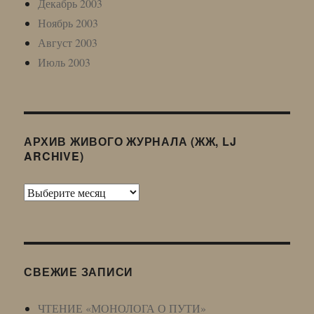
Декабрь 2003
Ноябрь 2003
Август 2003
Июль 2003
АРХИВ ЖИВОГО ЖУРНАЛА (ЖЖ, LJ
ARCHIVE)
Архив
Живого
Журнала
(ЖЖ,
LJ
СВЕЖИЕ ЗАПИСИ
Archive)
ЧТЕНИЕ «МОНОЛОГА О ПУТИ»