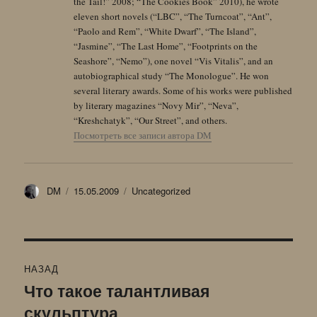
the Tail!” 2008; “The Cookies Book” 2010), he wrote
eleven short novels (“LBC”, “The Turncoat”, “Ant”,
“Paolo and Rem”, “White Dwarf”, “The Island”,
“Jasmine”, “The Last Home”, “Footprints on the
Seashore”, “Nemo”), one novel “Vis Vitalis”, and an
autobiographical study “The Monologue”. He won
several literary awards. Some of his works were published
by literary magazines “Novy Mir”, “Neva”,
“Kreshchatyk”, “Our Street”, and others.
Посмотреть все записи автора DM
Автор
Опубликовано
Рубрики
DM
15.05.2009
Uncategorized
Навигация
НАЗАД
по
Что такое талантливая
Предыдущая
скульптура
запись:
записям