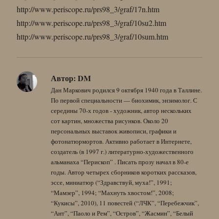
http://www.periscope.ru/prs98_3/graf/17n.htm
http://www.periscope.ru/prs98_3/graf/10su2.htm
http://www.periscope.ru/prs98_3/graf/10sum.htm
Автор:
DM
Дан Маркович родился 9 октября 1940 года в Таллине.
По первой специальности — биохимик, энзимолог. С
середины 70-х годов - художник, автор нескольких
сот картин, множества рисунков. Около 20
персональных выставок живописи, графики и
фотонатюрмортов. Активно работает в Интернете,
создатель (в 1997 г.) литературно-художественного
альманаха “Перископ” . Писать прозу начал в 80-е
годы. Автор четырех сборников коротких рассказов,
эссе, миниатюр (“Здравствуй, муха!”, 1991;
“Мамзер”, 1994; “Махнуть хвостом!”, 2008;
“Кукисы”, 2010), 11 повестей (“ЛЧК”, “Перебежчик”,
“Ант”, “Паоло и Рем”, “Остров”, “Жасмин”, “Белый