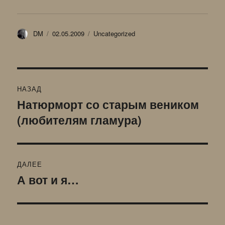
Автор
Опубликовано
Рубрики
DM
02.05.2009
Uncategorized
Навигация
НАЗАД
по
Натюрморт со старым веником
Предыдущая
(любителям гламура)
запись:
записям
ДАЛЕЕ
А вот и я…
Следующая
запись: