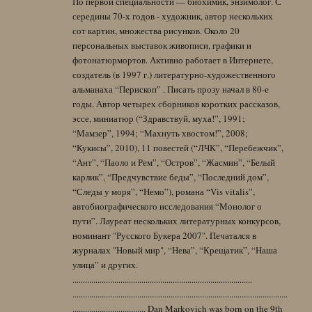
По первой специальности — биохимик, энзимолог. С
середины 70-х годов - художник, автор нескольких
сот картин, множества рисунков. Около 20
персональных выставок живописи, графики и
фотонатюрмортов. Активно работает в Интернете,
создатель (в 1997 г.) литературно-художественного
альманаха “Перископ” . Писать прозу начал в 80-е
годы. Автор четырех сборников коротких рассказов,
эссе, миниатюр (“Здравствуй, муха!”, 1991;
“Мамзер”, 1994; “Махнуть хвостом!”, 2008;
“Кукисы”, 2010), 11 повестей (“ЛЧК”, “Перебежчик”,
“Ант”, “Паоло и Рем”, “Остров”, “Жасмин”, “Белый
карлик”, “Предчувствие беды”, “Последний дом”,
“Следы у моря”, “Немо”), романа “Vis vitalis”,
автобиографического исследования “Монолог о
пути”. Лауреат нескольких литературных конкурсов,
номинант "Русского Букера 2007". Печатался в
журналах "Новый мир", “Нева”, “Крещатик”, “Наша
улица” и других.
......................................................................................
.......................................................................................................
................................... Dan Markovich was born on the 9th