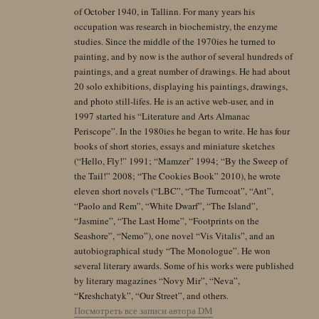
of October 1940, in Tallinn. For many years his
occupation was research in biochemistry, the enzyme
studies. Since the middle of the 1970ies he turned to
painting, and by now is the author of several hundreds of
paintings, and a great number of drawings. He had about
20 solo exhibitions, displaying his paintings, drawings,
and photo still-lifes. He is an active web-user, and in
1997 started his “Literature and Arts Almanac
Periscope”. In the 1980ies he began to write. He has four
books of short stories, essays and miniature sketches
(“Hello, Fly!” 1991; “Mamzer” 1994; “By the Sweep of
the Tail!” 2008; “The Cookies Book” 2010), he wrote
eleven short novels (“LBC”, “The Turncoat”, “Ant”,
“Paolo and Rem”, “White Dwarf”, “The Island”,
“Jasmine”, “The Last Home”, “Footprints on the
Seashore”, “Nemo”), one novel “Vis Vitalis”, and an
autobiographical study “The Monologue”. He won
several literary awards. Some of his works were published
by literary magazines “Novy Mir”, “Neva”,
“Kreshchatyk”, “Our Street”, and others.
Посмотреть все записи автора DM