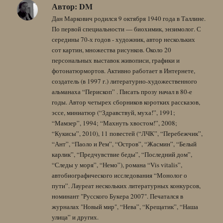
Автор:
DM
Дан Маркович родился 9 октября 1940 года в Таллине.
По первой специальности — биохимик, энзимолог. С
середины 70-х годов - художник, автор нескольких
сот картин, множества рисунков. Около 20
персональных выставок живописи, графики и
фотонатюрмортов. Активно работает в Интернете,
создатель (в 1997 г.) литературно-художественного
альманаха “Перископ” . Писать прозу начал в 80-е
годы. Автор четырех сборников коротких рассказов,
эссе, миниатюр (“Здравствуй, муха!”, 1991;
“Мамзер”, 1994; “Махнуть хвостом!”, 2008;
“Кукисы”, 2010), 11 повестей (“ЛЧК”, “Перебежчик”,
“Ант”, “Паоло и Рем”, “Остров”, “Жасмин”, “Белый
карлик”, “Предчувствие беды”, “Последний дом”,
“Следы у моря”, “Немо”), романа “Vis vitalis”,
автобиографического исследования “Монолог о
пути”. Лауреат нескольких литературных конкурсов,
номинант "Русского Букера 2007". Печатался в
журналах "Новый мир", “Нева”, “Крещатик”, “Наша
улица” и других.