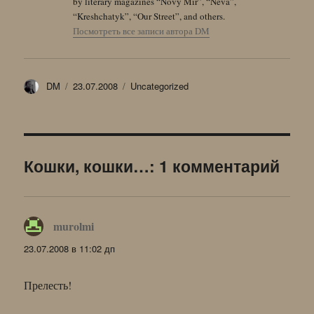
by literary magazines “Novy Mir”, “Neva”,
“Kreshchatyk”, “Our Street”, and others.
Посмотреть все записи автора DM
Автор
Опубликовано
Рубрики
DM
23.07.2008
Uncategorized
Кошки, кошки…: 1 комментарий
murolmi
:
23.07.2008 в 11:02 дп
Прелесть!