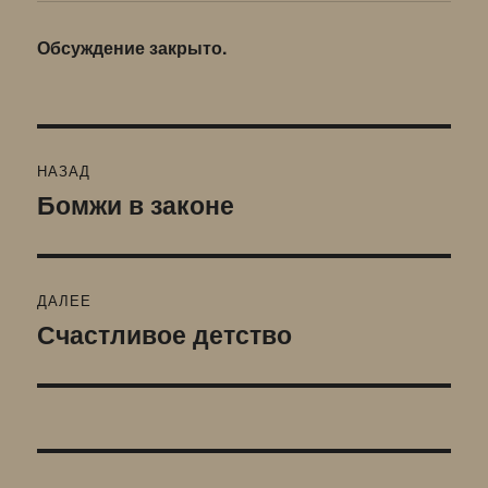
Обсуждение закрыто.
Навигация
НАЗАД
по
Бомжи в законе
Предыдущая
запись:
записям
ДАЛЕЕ
Счастливое детство
Следующая
запись: