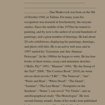
......................................................................................
.......................................................................................................
................................... Dan Markovich was born on the 9th
of October 1940, in Tallinn. For many years his
occupation was research in biochemistry, the enzyme
studies. Since the middle of the 1970ies he turned to
painting, and by now is the author of several hundreds of
paintings, and a great number of drawings. He had about
20 solo exhibitions, displaying his paintings, drawings,
and photo still-lifes. He is an active web-user, and in
1997 started his “Literature and Arts Almanac
Periscope”. In the 1980ies he began to write. He has four
books of short stories, essays and miniature sketches
(“Hello, Fly!” 1991; “Mamzer” 1994; “By the Sweep of
the Tail!” 2008; “The Cookies Book” 2010), he wrote
eleven short novels (“LBC”, “The Turncoat”, “Ant”,
“Paolo and Rem”, “White Dwarf”, “The Island”,
“Jasmine”, “The Last Home”, “Footprints on the
Seashore”, “Nemo”), one novel “Vis Vitalis”, and an
autobiographical study “The Monologue”. He won
several literary awards. Some of his works were published