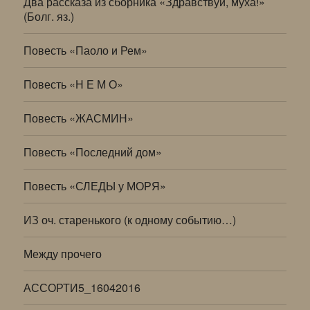
Два рассказа из сборника «Здравствуй, муха!»
(Болг. яз.)
Повесть «Паоло и Рем»
Повесть «Н Е М О»
Повесть «ЖАСМИН»
Повесть «Последний дом»
Повесть «СЛЕДЫ у МОРЯ»
ИЗ оч. старенького (к одному событию…)
Между прочего
АССОРТИ5_16042016