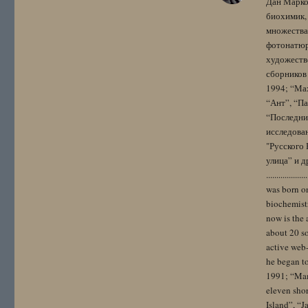
Дан Марко
биохимик, 
множества
фотонатюрм
художестве
сборников 
1994; “Мах
“Ант”, “Па
“Последний
исследова
"Русского 
улица” и других. 
..................
was born on
biochemistr
now is the 
about 20 so
active web-
he began to
1991; “Mam
eleven sho
Island”, “