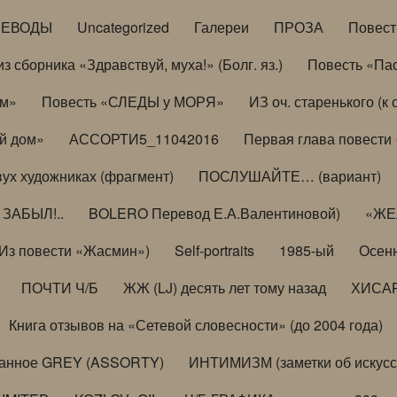
РЕВОДЫ
Uncategorized
Галереи
ПРОЗА
Повес
з сборника «Здравствуй, муха!» (Болг. яз.)
Повесть «Па
ом»
Повесть «СЛЕДЫ у МОРЯ»
ИЗ оч. старенького (
й дом»
АССОРТИ5_11042016
Первая глава повести
вух художниках (фрагмент)
ПОСЛУШАЙТЕ… (вариант)
ЗАБЫЛ!..
BOLERO Перевод Е.А.Валентиновой)
«ЖЕЛ
Из повести «Жасмин»)
Self-portraits
1985-ый
Осенн
ПОЧТИ Ч/Б
ЖЖ (LJ) десять лет тому назад
ХИСА
Книга отзывов на «Сетевой словесности» (до 2004 года)
анное GREY (ASSORTY)
ИНТИМИЗМ (заметки об искусс