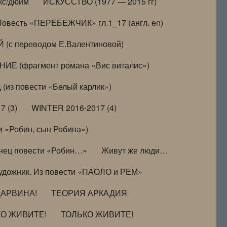
кс/дюйм
ИСКУССТВО (1977 — 2015 гг)
Повесть «ПЕРЕБЕЖЧИК» гл.1_17 (англ. en)
(с переводом Е.Валентиновой)
ИЕ (фрагмент романа «Вис виталис»)
(из повести «Белый карлик»)
7 (3)
WINTER 2016-2017 (4)
 «Робин, сын Робина»)
нец повести «Робин…»
Живут же люди…
удожник. Из повести «ПАОЛО и РЕМ»
ДАРВИНА!
ТЕОРИЯ АРКАДИЯ
КО ЖИВИТЕ!
ТОЛЬКО ЖИВИТЕ!