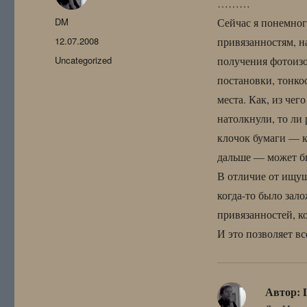
………
Автор
DM
Сейчас я понемног
Опубликовано
12.07.2008
привязанностям, н
Рубрики
Uncategorized
получения фотоизо
постановки, тонко
места. Как, из чег
натолкнули, то ли 
клочок бумаги — к
дальше — может бы
В отличие от ищущи
когда-то было зал
привязанностей, к
И это позволяет вс
Автор: