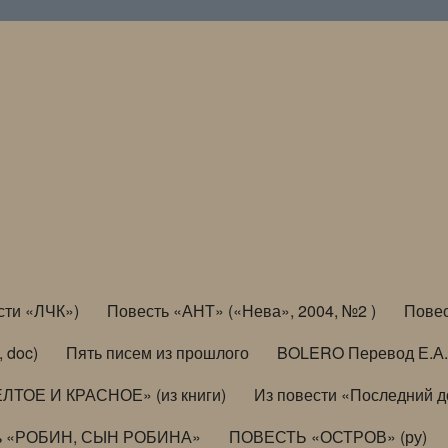
сти «ЛЧК»)
Повесть «АНТ» («Нева», 2004, №2 )
Повес
, doc)
Пять писем из прошлого
BOLERO Перевод Е.А.
ЛТОЕ И КРАСНОЕ» (из книги)
Из повести «Последний 
ь «РОБИН, СЫН РОБИНА»
ПОВЕСТЬ «ОСТРОВ» (ру)