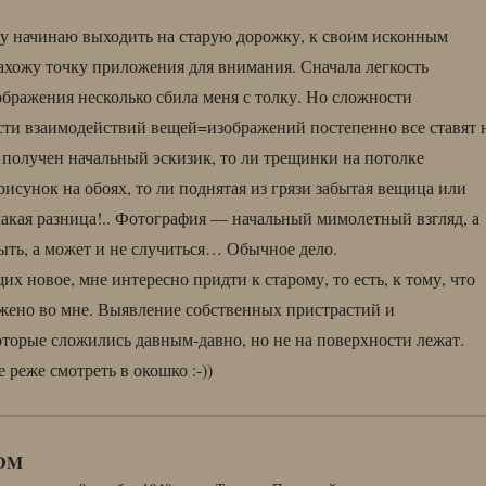
у начинаю выходить на старую дорожку, к своим исконным
ахожу точку приложения для внимания. Сначала легкость
бражения несколько сбила меня с толку. Но сложности
сти взаимодействий вещей=изображений постепенно все ставят 
о получен начальный эскизик, то ли трещинки на потолке
рисунок на обоях, то ли поднятая из грязи забытая вещица или
акая разница!.. Фотография — начальный мимолетный взгляд, а
ть, а может и не случиться… Обычное дело.
х новое, мне интересно придти к старому, то есть, к тому, что
ожено во мне. Выявление собственных пристрастий и
оторые сложились давным-давно, но не на поверхности лежат.
е реже смотреть в окошко :-))
DM