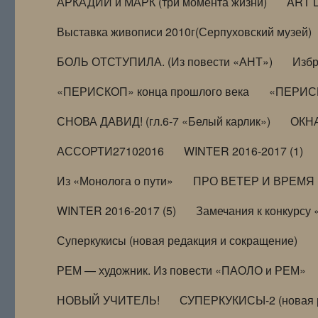
АРКАДИЙ и МАРК (три момента жизни)
ART 
Выставка живописи 2010г(Серпуховский музей)
БОЛЬ ОТСТУПИЛА. (Из повести «АНТ»)
Избр
«ПЕРИСКОП» конца прошлого века
«ПЕРИСК
СНОВА ДАВИД! (гл.6-7 «Белый карлик»)
ОКНА
АССОРТИ27102016
WINTER 2016-2017 (1)
Из «Монолога о пути»
ПРО ВЕТЕР И ВРЕМЯ (и
WINTER 2016-2017 (5)
Замечания к конкурсу
Суперкукисы (новая редакция и сокращение)
РЕМ — художник. Из повести «ПАОЛО и РЕМ»
НОВЫЙ УЧИТЕЛЬ!
СУПЕРКУКИСЫ-2 (новая 