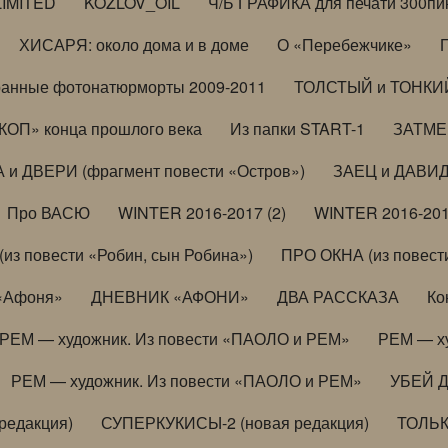
LIMITED
KOZLOV_OIL
Ч/Б ГРАФИКА для печати 300пи
ХИСАРЯ: около дома и в доме
О «Перебежчике»
анные фотонатюрморты 2009-2011
ТОЛСТЫЙ и ТОНКИЙ 
ОП» конца прошлого века
Из папки START-1
ЗАТМЕН
 и ДВЕРИ (фрагмент повести «Остров»)
ЗАЕЦ и ДАВИД 
Про ВАСЮ
WINTER 2016-2017 (2)
WINTER 2016-201
з повести «Робин, сын Робина»)
ПРО ОКНА (из повести
 «Афоня»
ДНЕВНИК «АФОНИ»
ДВА РАССКАЗА
Ко
РЕМ — художник. Из повести «ПАОЛО и РЕМ»
РЕМ — х
РЕМ — художник. Из повести «ПАОЛО и РЕМ»
УБЕЙ 
редакция)
СУПЕРКУКИСЫ-2 (новая редакция)
ТОЛЬ