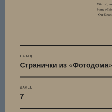
Vitalis”, 
Some of hi
“Our Street
Навигация
НАЗАД
по
Странички из «Фотодома
Предыдущая
запись:
записям
ДАЛЕЕ
7
Следующая
запись: