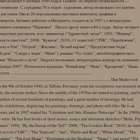
вич родился 9 октября 1940 года в Таллине. По первой специальности —
энзимолог. С середины 70-х годов - художник, автор нескольких сот картин,
 рисунков. Около 20 персональных выставок живописи, графики и
ортов. Активно работает в Интернете, создатель (в 1997 г.) литературно-
нного альманаха “Перископ” . Писать прозу начал в 80-е годы. Автор четырех
коротких рассказов, эссе, миниатюр (“Здравствуй, муха!”, 1991; “Мамзер”,
нуть хвостом!”, 2008; “Кукисы”, 2010), 11 повестей (“ЛЧК”, “Перебежчик”,
оло и Рем”, “Остров”, “Жасмин”, “Белый карлик”, “Предчувствие беды”,
 дом”, “Следы у моря”, “Немо”), романа “Vis vitalis”, автобиографического
ния “Монолог о пути”. Лауреат нескольких литературных конкурсов, номинант
Букера 2007". Печатался в журналах "Новый мир", “Нева”, “Крещатик”, “Наша
......................................................................................
........................................................................................................................ Dan Markovich
 the 9th of October 1940, in Tallinn. For many years his occupation was research i
y, the enzyme studies. Since the middle of the 1970ies he turned to painting, and 
author of several hundreds of paintings, and a great number of drawings. He had
lo exhibitions, displaying his paintings, drawings, and photo still-lifes. He is an
user, and in 1997 started his “Literature and Arts Almanac Periscope”. In the 1980i
 write. He has four books of short stories, essays and miniature sketches (“Hello, Fl
zer” 1994; “By the Sweep of the Tail!” 2008; “The Cookies Book” 2010), he wro
rt novels (“LBC”, “The Turncoat”, “Ant”, “Paolo and Rem”, “White Dwarf”, “The
Jasmine”, “The Last Home”, “Footprints on the Seashore”, “Nemo”), one novel “Vis