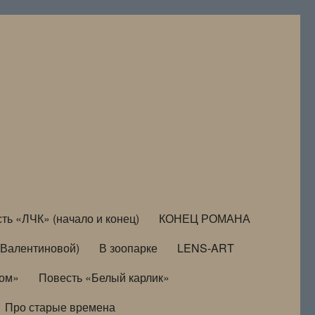
ть «ЛЧК» (начало и конец)
КОНЕЦ РОМАНА
Валентиновой)
В зоопарке
LENS-ART
дом»
Повесть «Белый карлик»
Про старые времена