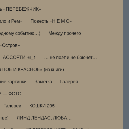
ть «ПЕРЕБЕЖЧИК»
оло и Рем»
Повесть «Н Е М О»
к одному событию…)
Между прочего
 «Остров»
АССОРТИ -6_1
… не поэт и не брюнет…
ТОЕ И КРАСНОЕ» (из книги)
ие картинки
Заметка
Галерея
Р — ФОТО
Галереи
КОШКИ 295
тве)
ЛИНД ЛЕНДАС, ЛЮБА…