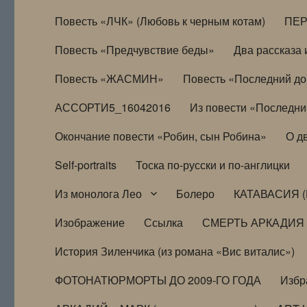
Повесть «ЛЧК» (Любовь к черным котам)
ПЕ
Повесть «Предчувствие беды»
Два рассказа и
Повесть «ЖАСМИН»
Повесть «Последний д
АССОРТИ5_16042016
Из повести «Последни
Окончание повести «Робин, сын Робина»
О д
Self-portraits
Тоска по-русски и по-англицки
Из монолога Лео
Болеро
КАТАВАСИЯ (
Изображение
Ссылка
СМЕРТЬ АРКАДИЯ
История Зиленчика (из романа «Вис виталис»)
ФОТОНАТЮРМОРТЫ ДО 2009-ГО ГОДА
Избр