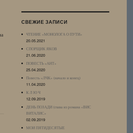
Журнала
(ЖЖ,
LJ
СВЕЖИЕ ЗАПИСИ
Archive)
на
ЧТЕНИЕ «МОНОЛОГА О ПУТИ»
20.05.2021
СПОРЩИК ЯКОВ
21.06.2020
ПОВЕСТЬ «АНТ»
25.04.2020
Повесть «ЛЧК» (начало и конец)
11.04.2020
К Л Ю Ч
12.09.2019
ДЕНЬ ПОЗАДИ (глава из романа «ВИС
ВИТАЛИС»
02.09.2019
МОИ ПЯТИДЕСЯТЫЕ