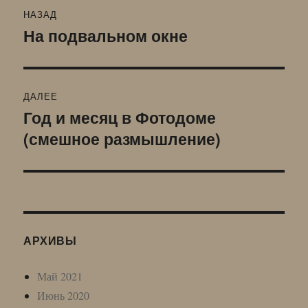
Навигация
НАЗАД
по
На подвальном окне
Предыдущая
запись:
записям
ДАЛЕЕ
Год и месяц в Фотодоме
Следующая
(смешное размышление)
запись:
АРХИВЫ
Май 2021
Июнь 2020