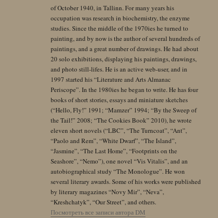
of October 1940, in Tallinn. For many years his
occupation was research in biochemistry, the enzyme
studies. Since the middle of the 1970ies he turned to
painting, and by now is the author of several hundreds of
paintings, and a great number of drawings. He had about
20 solo exhibitions, displaying his paintings, drawings,
and photo still-lifes. He is an active web-user, and in
1997 started his “Literature and Arts Almanac
Periscope”. In the 1980ies he began to write. He has four
books of short stories, essays and miniature sketches
(“Hello, Fly!” 1991; “Mamzer” 1994; “By the Sweep of
the Tail!” 2008; “The Cookies Book” 2010), he wrote
eleven short novels (“LBC”, “The Turncoat”, “Ant”,
“Paolo and Rem”, “White Dwarf”, “The Island”,
“Jasmine”, “The Last Home”, “Footprints on the
Seashore”, “Nemo”), one novel “Vis Vitalis”, and an
autobiographical study “The Monologue”. He won
several literary awards. Some of his works were published
by literary magazines “Novy Mir”, “Neva”,
“Kreshchatyk”, “Our Street”, and others.
Посмотреть все записи автора DM