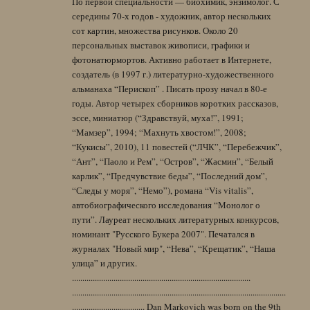
По первой специальности — биохимик, энзимолог. С
середины 70-х годов - художник, автор нескольких
сот картин, множества рисунков. Около 20
персональных выставок живописи, графики и
фотонатюрмортов. Активно работает в Интернете,
создатель (в 1997 г.) литературно-художественного
альманаха “Перископ” . Писать прозу начал в 80-е
годы. Автор четырех сборников коротких рассказов,
эссе, миниатюр (“Здравствуй, муха!”, 1991;
“Мамзер”, 1994; “Махнуть хвостом!”, 2008;
“Кукисы”, 2010), 11 повестей (“ЛЧК”, “Перебежчик”,
“Ант”, “Паоло и Рем”, “Остров”, “Жасмин”, “Белый
карлик”, “Предчувствие беды”, “Последний дом”,
“Следы у моря”, “Немо”), романа “Vis vitalis”,
автобиографического исследования “Монолог о
пути”. Лауреат нескольких литературных конкурсов,
номинант "Русского Букера 2007". Печатался в
журналах "Новый мир", “Нева”, “Крещатик”, “Наша
улица” и других.
......................................................................................
.......................................................................................................
................................... Dan Markovich was born on the 9th