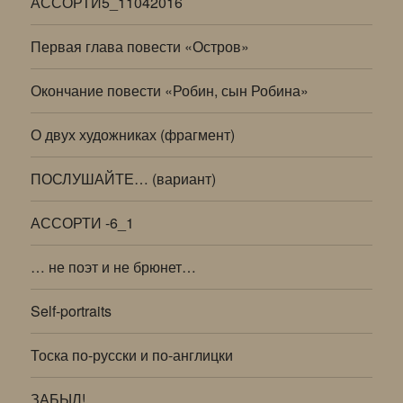
АССОРТИ5_11042016
Первая глава повести «Остров»
Окончание повести «Робин, сын Робина»
О двух художниках (фрагмент)
ПОСЛУШАЙТЕ… (вариант)
АССОРТИ -6_1
… не поэт и не брюнет…
Self-portraits
Тоска по-русски и по-англицки
ЗАБЫЛ!..