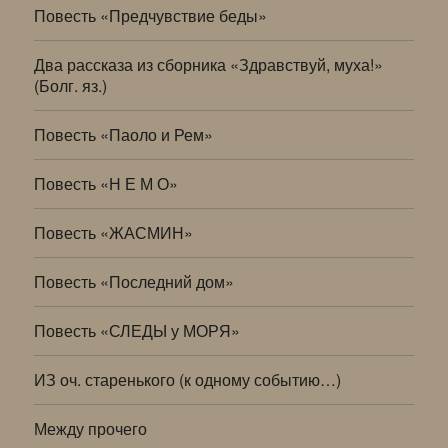
Повесть «Предчувствие беды»
Два рассказа из сборника «Здравствуй, муха!»
(Болг. яз.)
Повесть «Паоло и Рем»
Повесть «Н Е М О»
Повесть «ЖАСМИН»
Повесть «Последний дом»
Повесть «СЛЕДЫ у МОРЯ»
ИЗ оч. старенького (к одному событию…)
Между прочего