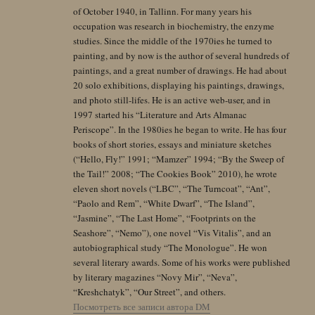
of October 1940, in Tallinn. For many years his
occupation was research in biochemistry, the enzyme
studies. Since the middle of the 1970ies he turned to
painting, and by now is the author of several hundreds of
paintings, and a great number of drawings. He had about
20 solo exhibitions, displaying his paintings, drawings,
and photo still-lifes. He is an active web-user, and in
1997 started his “Literature and Arts Almanac
Periscope”. In the 1980ies he began to write. He has four
books of short stories, essays and miniature sketches
(“Hello, Fly!” 1991; “Mamzer” 1994; “By the Sweep of
the Tail!” 2008; “The Cookies Book” 2010), he wrote
eleven short novels (“LBC”, “The Turncoat”, “Ant”,
“Paolo and Rem”, “White Dwarf”, “The Island”,
“Jasmine”, “The Last Home”, “Footprints on the
Seashore”, “Nemo”), one novel “Vis Vitalis”, and an
autobiographical study “The Monologue”. He won
several literary awards. Some of his works were published
by literary magazines “Novy Mir”, “Neva”,
“Kreshchatyk”, “Our Street”, and others.
Посмотреть все записи автора DM