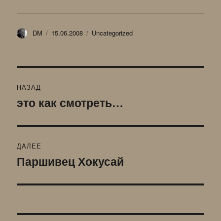
Автор
Опубликовано
Рубрики
DM
15.06.2008
Uncategorized
Навигация
НАЗАД
по
это как смотреть…
Предыдущая
запись:
записям
ДАЛЕЕ
Паршивец Хокусай
Следующая
запись: