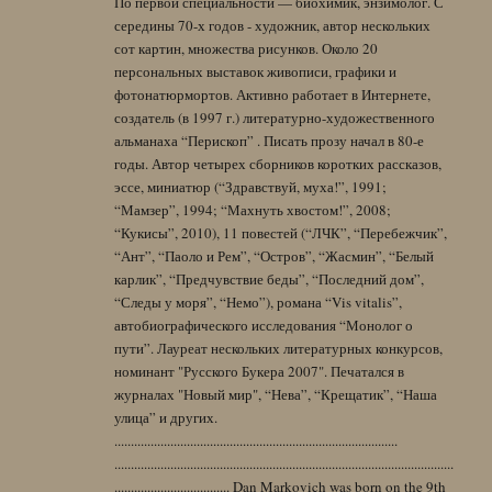
По первой специальности — биохимик, энзимолог. С
середины 70-х годов - художник, автор нескольких
сот картин, множества рисунков. Около 20
персональных выставок живописи, графики и
фотонатюрмортов. Активно работает в Интернете,
создатель (в 1997 г.) литературно-художественного
альманаха “Перископ” . Писать прозу начал в 80-е
годы. Автор четырех сборников коротких рассказов,
эссе, миниатюр (“Здравствуй, муха!”, 1991;
“Мамзер”, 1994; “Махнуть хвостом!”, 2008;
“Кукисы”, 2010), 11 повестей (“ЛЧК”, “Перебежчик”,
“Ант”, “Паоло и Рем”, “Остров”, “Жасмин”, “Белый
карлик”, “Предчувствие беды”, “Последний дом”,
“Следы у моря”, “Немо”), романа “Vis vitalis”,
автобиографического исследования “Монолог о
пути”. Лауреат нескольких литературных конкурсов,
номинант "Русского Букера 2007". Печатался в
журналах "Новый мир", “Нева”, “Крещатик”, “Наша
улица” и других.
......................................................................................
.......................................................................................................
................................... Dan Markovich was born on the 9th